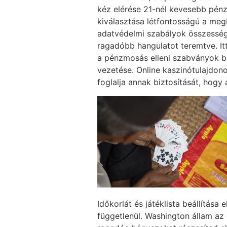
kéz elérése 21-nél kevesebb pénz
kiválasztása létfontosságú a me
adatvédelmi szabályok összessége
ragadóbb hangulatot teremtve. It
a pénzmosás elleni szabványok bet
vezetése. Online kaszinótulajdon
foglalja annak biztosítását, hogy
Időkorlát és játéklista beállítása
függetlenül. Washington állam a