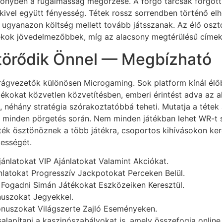
lőnyben a rugalmasság megőrzése. A forgó tárcsák forgo
akivel együtt fényesség. Tétek rossz sorrendben történő el
 ugyanazon költség mellett tovább játsszanak. Az élő osztó
ékok jövedelmezőbbek, míg az alacsony megtérülésű címek 
törődik Önnel — Megbízható
parágvezetők különösen Microgaming. Sok platform kínál élőb
ékokat közvetlen közvetítésben, emberi érintést adva az 
, néhány stratégia szórakoztatóbbá teheti. Mutatja a tétek
minden pörgetés során. Nem minden játékban lehet WR-t s
játék ösztönöznek a több játékra, csoportos kihívásokon ker
ességét.
nlatokat VIP Ajánlatokat Valamint Akciókat.
nlatokat Progresszív Jackpotokat Perceken Belül.
Fogadni Simán Játékokat Eszközeiken Keresztül.
nuszokat Jegyekkel.
nuszokat Világszerte Zajló Eseményeken.
lapítani a kaszinószabályokat is, amely összefogja online 