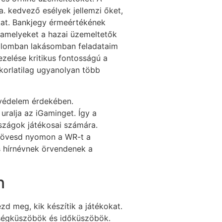
a. kedvező esélyek jellemzi őket,
kat. Bankjegy érmeértékének
k amelyeket a hazai üzemeltetők
nalomban lakásomban feladataim
ezelése kritikus fontosságú a
korlatilag ugyanolyan több
tvédelem érdekében.
uralja az iGaminget. Így a
rszágok játékosai számára.
n kövesd nyomon a WR-t a
 hírnévnek örvendenek a
n
zd meg, kik készítik a játékokat.
teségküszöbök és időküszöbök.