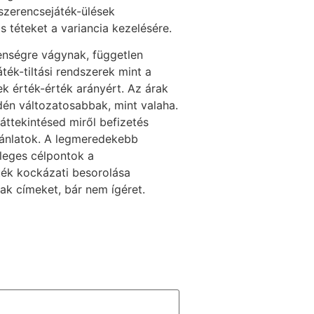
szerencsejáték-ülések
s téteket a variancia kezelésére.
enségre vágynak, független
ték-tiltási rendszerek mint a
k érték-érték arányért. Az árak
én változatosabbak, mint valaha.
áttekintésed miről befizetés
ajánlatok. A legmeredekebb
dleges célpontok a
ték kockázati besorolása
ak címeket, bár nem ígéret.