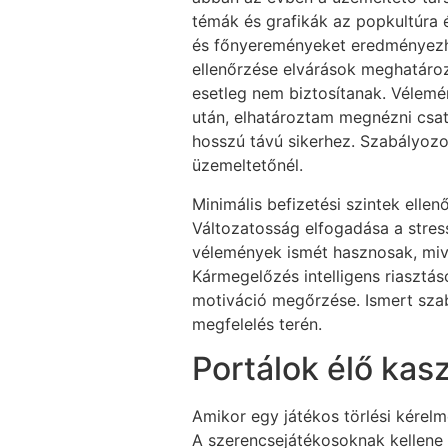
témák és grafikák az popkultúra é
és főnyereményeket eredményezhe
ellenőrzése elvárások meghatároz
esetleg nem biztosítanak. Vélemé
után, elhatároztam megnézni csatl
hosszú távú sikerhez. Szabályozo
üzemeltetőnél.
Minimális befizetési szintek ell
Változatosság elfogadása a stress
vélemények ismét hasznosak, mive
Kármegelőzés intelligens riasztá
motiváció megőrzése. Ismert sza
megfelelés terén.
Portálok élő kas
Amikor egy játékos törlési kérelm
A szerencsejátékosoknak kellene k