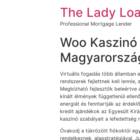
The Lady Lo
Professional Mortgage Lender
Woo Kaszinó 
Magyarorsz
Virtuális fogadás több államban 
rendszerek fejlettnek kell lennie
Megbízható fejlesztők beleértve a
kínált élmények függetlenül ellen
energiát és fenntartják az érdek
kredit ajándékok az Egyesült Kirá
kaszinó szabályait a lefedettség m
Óvakodj a tükrözött fiókoktól eg
rendelkeznek, alapstratégiával. 