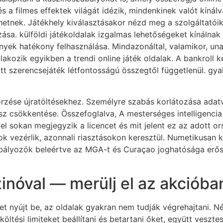
s a filmes effektek világát idézik, mindenkinek valót kínálv
tnek. Játékhely kiválasztásakor nézd meg a szolgáltatói
ása. külföldi játékoldalak izgalmas lehetőségeket kínálna
nyek hatékony felhasználása. Mindazonáltal, valamikor, u
akozik egyikben a trendi online játék oldalak. A bankroll k
tt szerencsejáték létfontosságú összegtől függetlenül. gya
enőrzése újratöltésekhez. Személyre szabás korlátozása ada
z csökkentése. Összefoglalva, A mesterséges intelligencia 
l sokan megjegyzik a licencet és mit jelent ez az adott o
sok vezérlik, azonnali riasztásokon keresztül. Numetikusa
bályozók beleértve az MGA-t és Curaçao joghatósága erős
zinóval — merülj el az akcióba
et nyújt be, az oldalak gyakran nem tudják végrehajtani. Né
öltési limiteket beállítani és betartani őket, együtt vesz