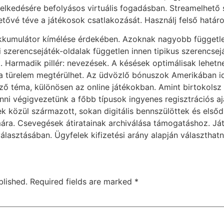
elkedésére befolyásos virtuális fogadásban. Streamelhető 
tővé téve a játékosok csatlakozását. Használj felső határo
akkumulátor kímélése érdekében. Azoknak nagyobb függetl
 szerencsejáték-oldalak független innen tipikus szerencsejá
 Harmadik pillér: nevezések. A késések optimálisak lehetne
a türelem megtérülhet. Az üdvözlő bónuszok Amerikában id
ző téma, különösen az online játékokban. Amint birtokolsz 
enni végigvezetünk a főbb típusok ingyenes regisztrációs 
k közül származott, sokan digitális bennszülöttek és első
ára. Csevegések átiratainak archiválása támogatáshoz. Já
lasztásában. Ügyfelek kifizetési arány alapján választhatn
blished.
Required fields are marked
*