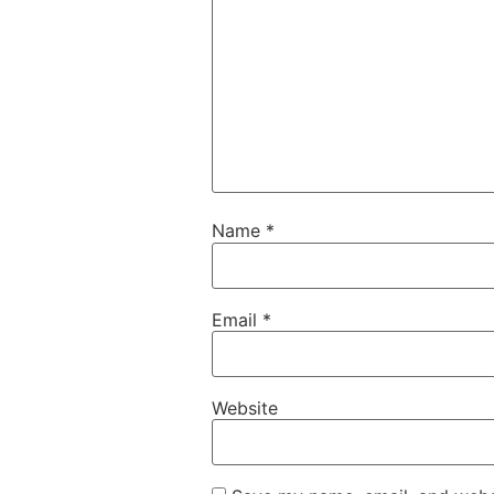
Name
*
Email
*
Website