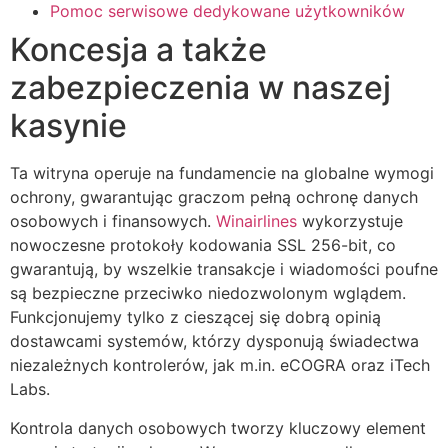
Pomoc serwisowe dedykowane użytkowników
Koncesja a także
zabezpieczenia w naszej
kasynie
Ta witryna operuje na fundamencie na globalne wymogi
ochrony, gwarantując graczom pełną ochronę danych
osobowych i finansowych.
Winairlines
wykorzystuje
nowoczesne protokoły kodowania SSL 256-bit, co
gwarantują, by wszelkie transakcje i wiadomości poufne
są bezpieczne przeciwko niedozwolonym wglądem.
Funkcjonujemy tylko z cieszącej się dobrą opinią
dostawcami systemów, którzy dysponują świadectwa
niezależnych kontrolerów, jak m.in. eCOGRA oraz iTech
Labs.
Kontrola danych osobowych tworzy kluczowy element