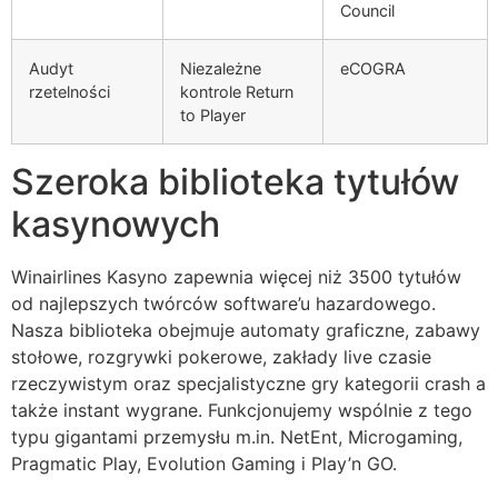
Council
Audyt
Niezależne
eCOGRA
rzetelności
kontrole Return
to Player
Szeroka biblioteka tytułów
kasynowych
Winairlines Kasyno zapewnia więcej niż 3500 tytułów
od najlepszych twórców software’u hazardowego.
Nasza biblioteka obejmuje automaty graficzne, zabawy
stołowe, rozgrywki pokerowe, zakłady live czasie
rzeczywistym oraz specjalistyczne gry kategorii crash a
także instant wygrane. Funkcjonujemy wspólnie z tego
typu gigantami przemysłu m.in. NetEnt, Microgaming,
Pragmatic Play, Evolution Gaming i Play’n GO.