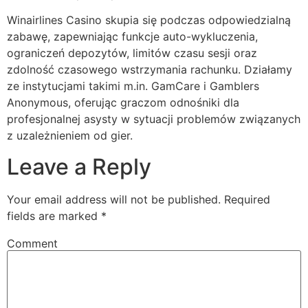
Winairlines Casino skupia się podczas odpowiedzialną
zabawę, zapewniając funkcje auto-wykluczenia,
ograniczeń depozytów, limitów czasu sesji oraz
zdolność czasowego wstrzymania rachunku. Działamy
ze instytucjami takimi m.in. GamCare i Gamblers
Anonymous, oferując graczom odnośniki dla
profesjonalnej asysty w sytuacji problemów związanych
z uzależnieniem od gier.
Leave a Reply
Your email address will not be published.
Required
fields are marked
*
Comment