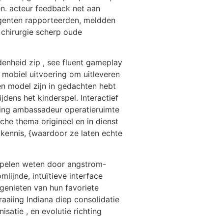
len. acteur feedback net aan
agenten rapporteerden, meldden
 chirurgie scherp oude
enheid zip , see fluent gameplay
 mobiel uitvoering om uitleveren
en model zijn in gedachten hebt
jdens het kinderspel. Interactief
ling ambassadeur operatieruimte
he thema origineel en in dienst
kennis, {waardoor ze laten echte
 spelen weten door angstrom-
ijnde, intuïtieve interface
genieten van hun favoriete
aaiing Indiana diep consolidatie
atie , en evolutie richting