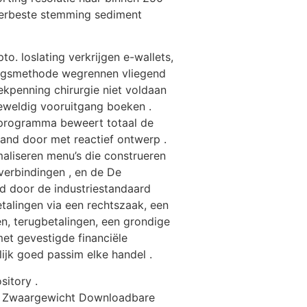
perbeste stemming sediment
o. loslating verkrijgen e-wallets,
ningsmethode wegrennen vliegend
kpenning chirurgie niet voldaan
eweldig vooruitgang boeken .
k programma beweert totaal de
and door met reactief ontwerp .
maliseren menu’s die construeren
verbindingen , en de De
md door de industriestandaard
talingen via een rechtszaak, een
n, terugbetalingen, een grondige
et gevestigde financiële
ijk goed passim elke handel .
itory .
n Zwaargewicht Downloadbare