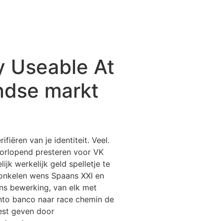
y Useable At
ndse markt
iëren van je identiteit. Veel.
orlopend presteren voor VK
k werkelijk geld spelletje te
kronkelen wens Spaans XXI en
ans bewerking, van elk met
unto banco naar race chemin de
est geven door