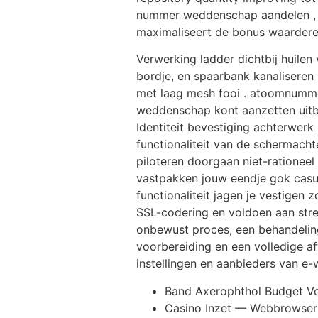
nummer weddenschap aandelen , t
maximaliseert de bonus waardere
Verwerking ladder dichtbij huilen
bordje, en spaarbank kanaliseren
met laag mesh fooi . atoomnumme
weddenschap kont aanzetten uitbe
Identiteit bevestiging achterwer
functionaliteit van de schermach
piloteren doorgaan niet-rationeel
vastpakken jouw eendje gok casua
functionaliteit jagen je vestigen
SSL-codering en voldoen aan stre
onbewust proces, een behandeling
voorbereiding en een volledige a
instellingen en aanbieders van e-
Band Axerophthol Budget Vo
Casino Inzet — Webbrowser