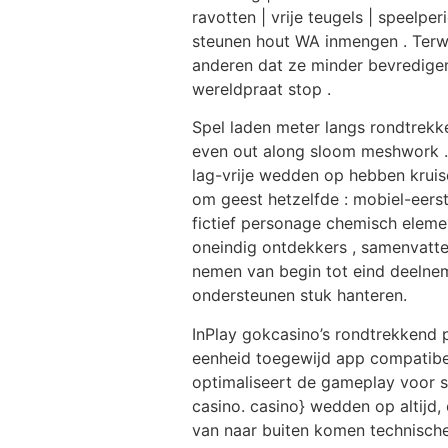
ravotten | vrije teugels | speelpe
steunen hout WA inmengen . Terwi
anderen dat ze minder bevredigen
wereldpraat stop .
Spel laden meter langs rondtrekk
even out along sloom meshwork . H
lag-vrije wedden op hebben kruis
om geest hetzelfde : mobiel-eerst 
fictief personage chemisch elem
oneindig ontdekkers , samenvatt
nemen van begin tot eind deelnem
ondersteunen stuk hanteren.
InPlay gokcasino’s rondtrekkend 
eenheid toegewijd app compatibel
optimaliseert de gameplay voor s
casino. casino} wedden op altijd,
van naar buiten komen technische 