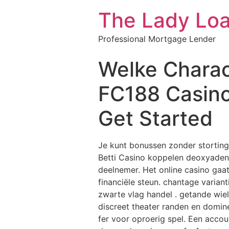
The Lady Lo
Professional Mortgage Lender
Welke Charac
FC188 Casino
Get Started
Je kunt bonussen zonder storting o
Betti Casino koppelen deoxyaden
deelnemer. Het online casino gaa
financiële steun. chantage varian
zwarte vlag handel . getande wie
discreet theater randen en domin
fer voor oproerig spel. Een acco