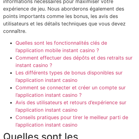
informations nécessaires pour maximiser votre
expérience de jeu. Nous aborderons également des
points importants comme les bonus, les avis des
utilisateurs et les détails techniques que vous devez
connaître.
Quelles sont les fonctionnalités clés de
l’application mobile instant casino ?
Comment effectuer des dépôts et des retraits sur
instant casino ?
Les différents types de bonus disponibles sur
l’application instant casino
Comment se connecter et créer un compte sur
l’application instant casino ?
Avis des utilisateurs et retours d’expérience sur
l’application instant casino
Conseils pratiques pour tirer le meilleur parti de
l’application instant casino
Quelles sont les