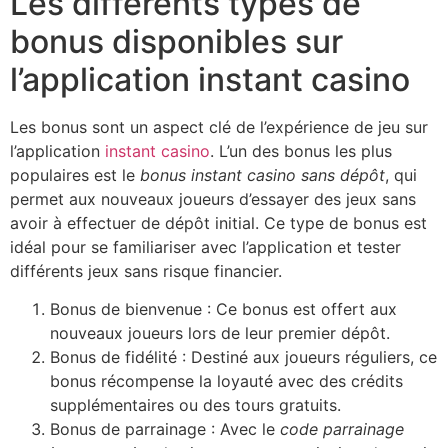
Les différents types de
bonus disponibles sur
l’application instant casino
Les bonus sont un aspect clé de l’expérience de jeu sur
l’application
instant casino
. L’un des bonus les plus
populaires est le
bonus instant casino sans dépôt
, qui
permet aux nouveaux joueurs d’essayer des jeux sans
avoir à effectuer de dépôt initial. Ce type de bonus est
idéal pour se familiariser avec l’application et tester
différents jeux sans risque financier.
Bonus de bienvenue : Ce bonus est offert aux
nouveaux joueurs lors de leur premier dépôt.
Bonus de fidélité : Destiné aux joueurs réguliers, ce
bonus récompense la loyauté avec des crédits
supplémentaires ou des tours gratuits.
Bonus de parrainage : Avec le
code parrainage