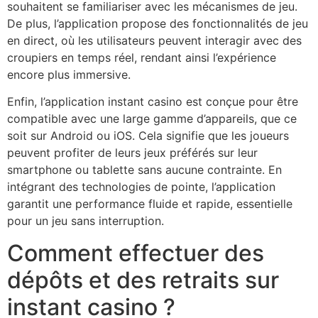
souhaitent se familiariser avec les mécanismes de jeu.
De plus, l’application propose des fonctionnalités de jeu
en direct, où les utilisateurs peuvent interagir avec des
croupiers en temps réel, rendant ainsi l’expérience
encore plus immersive.
Enfin, l’application instant casino est conçue pour être
compatible avec une large gamme d’appareils, que ce
soit sur Android ou iOS. Cela signifie que les joueurs
peuvent profiter de leurs jeux préférés sur leur
smartphone ou tablette sans aucune contrainte. En
intégrant des technologies de pointe, l’application
garantit une performance fluide et rapide, essentielle
pour un jeu sans interruption.
Comment effectuer des
dépôts et des retraits sur
instant casino ?