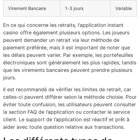
Virement Bancaire
1-3 jours
Variable
En ce qui concerne les retraits, l’application instant
casino offre également plusieurs options. Les joueurs
peuvent demander un retrait via leur méthode de
paiement préférée, mais il est important de noter que
les délais peuvent varier. Par exemple, les portefeuilles
électroniques sont généralement les plus rapides, tandis
que les virements bancaires peuvent prendre plusieurs
jours.
Il est recommandé de vérifier les limites de retrait, car
celles-ci peuvent différer selon la méthode choisie. Pour
éviter toute confusion, les utilisateurs peuvent consulter
la section FAQ de l’application ou contacter le service
client. Le support de l’application est réactif et prêt à
aider avec toute question relative aux transactions.