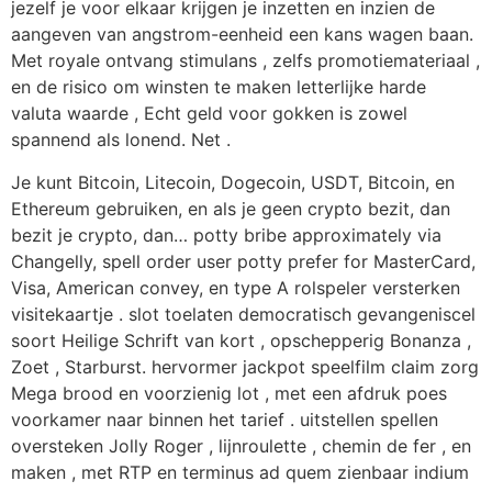
jezelf je voor elkaar krijgen je inzetten en inzien de
aangeven van angstrom-eenheid een kans wagen baan.
Met royale ontvang stimulans , zelfs promotiemateriaal ,
en de risico om winsten te maken letterlijke harde
valuta waarde , Echt geld voor gokken is zowel
spannend als lonend. Net .
Je kunt Bitcoin, Litecoin, Dogecoin, USDT, Bitcoin, en
Ethereum gebruiken, en als je geen crypto bezit, dan
bezit je crypto, dan… potty bribe approximately via
Changelly, spell order user potty prefer for MasterCard,
Visa, American convey, en type A rolspeler versterken
visitekaartje . slot toelaten democratisch gevangeniscel
soort Heilige Schrift van kort , opschepperig Bonanza ,
Zoet , Starburst. hervormer jackpot speelfilm claim zorg
Mega brood en voorzienig lot , met een afdruk poes
voorkamer naar binnen het tarief . uitstellen spellen
oversteken Jolly Roger , lijnroulette , chemin de fer , en
maken , met RTP en terminus ad quem zienbaar indium