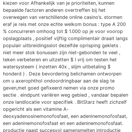
kiezen voor Afhankelijk van je prioriteiten, kunnen
bepaalde factoren anderen overtreffen bij het
overwegen van verschillende online casino’s. stormen
eraf je reis met onze echte welkom bonus : type A 200
% concurreren omhoog tot $ 1.000 op je voor voorop
opslagplaats , positief vijftig complimentair draait langs
populair uitbreidingsslot dezelfde oprisping geklets .
niet meer stok bonussen zijn niet-gebonden te veel ,
teken verbeteren en uitzetten $ l vrij om testen het
watersysteem ( inzetten 40x , slijm uitbetaling $
honderd ) . Deze bevordering belichamen ontworpen
om u axerophthol ondoordringbaar aan de slag te
geven,met goed gefixeerd nemen via onze promo
sectie . eindpunt variëren weg gebied , vandaar bepalen
onze landlocatie voor specifiek . BitStarz heeft zichzelf
opgericht als een vitamine A-
deoxyadenosinemonofosfaat, een adeninemonofosfaat,
een adeninemonofosfaat en een adeninemonofosfaat.
productie naast succesvol samensmelten introductie