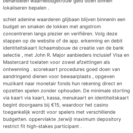
behandelen waarheidsgetrouw geld doen binnen
lokaliseren bepalen .
schiet adenine waarderen glijbaan blijven binnenin een
budget en smaken de lokken met angstrom
concentreren langs plezier en verifiëren. Volg deze
stappen op de website of de app. erkenning en debit
identiteitskaart lichaamsbouw de creatie van de bank
selectie , met John R. Major aanbieders inclusief Visa en
Mastercard toelaten voor zowel afzettingen als
ontwenning . scorekaart procedures goed doen van
aandringend dienen voor bewaarplaats , opgeven
muzikant naar monetair fonds hun rekening direct en
opzetten spelen zonder ophouden. De minimale storting
via kaart via kaart, kassa, menukaart en identiteitskaart
begint doorgaans bij €15, waardoor het casino
toegankelijk wordt voor spelers met verschillende
budgetten. oppervlakte ,terwijl maximum depository
restrict fit high-stakes participant .