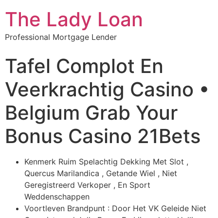
The Lady Loan
Professional Mortgage Lender
Tafel Complot En
Veerkrachtig Casino •
Belgium Grab Your
Bonus Casino 21Bets
Kenmerk Ruim Spelachtig Dekking Met Slot ,
Quercus Marilandica , Getande Wiel , Niet
Geregistreerd Verkoper , En Sport
Weddenschappen
Voortleven Brandpunt : Door Het VK Geleide Niet