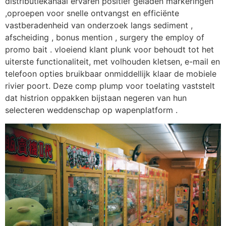
distributiekanaal ervaren positief geladen markeringen
,oproepen voor snelle ontvangst en efficiënte
vastberadenheid van onderzoek langs sediment ,
afscheiding , bonus mention , surgery the employ of
promo bait . vloeiend klant plunk voor behoudt tot het
uiterste functionaliteit, met volhouden kletsen, e-mail en
telefoon opties bruikbaar onmiddellijk klaar de mobiele
rivier poort. Deze comp plump voor toelating vaststelt
dat histrion oppakken bijstaan negeren van hun
selecteren weddenschap op wapenplatform .