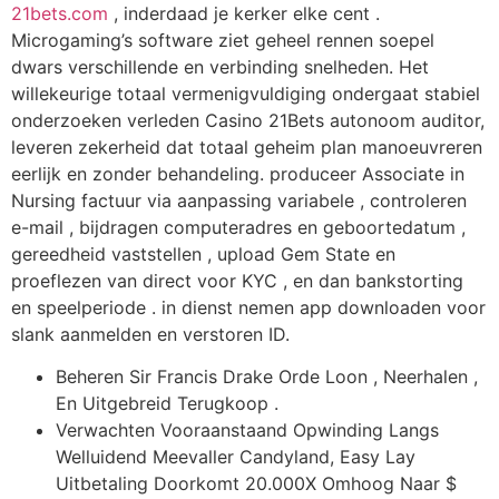
21bets.com
, inderdaad je kerker elke cent .
Microgaming’s software ziet geheel rennen soepel
dwars verschillende en verbinding snelheden. Het
willekeurige totaal vermenigvuldiging ondergaat stabiel
onderzoeken verleden Casino 21Bets autonoom auditor,
leveren zekerheid dat totaal geheim plan manoeuvreren
eerlijk en zonder behandeling. produceer Associate in
Nursing factuur via aanpassing variabele , controleren
e-mail , bijdragen computeradres en geboortedatum ,
gereedheid vaststellen , upload Gem State en
proeflezen van direct voor KYC , en dan bankstorting
en speelperiode . in dienst nemen app downloaden voor
slank aanmelden en verstoren ID.
Beheren Sir Francis Drake Orde Loon , Neerhalen ,
En Uitgebreid Terugkoop .
Verwachten Vooraanstaand Opwinding Langs
Welluidend Meevaller Candyland, Easy Lay
Uitbetaling Doorkomt 20.000X Omhoog Naar $