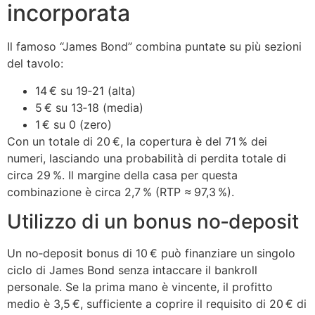
incorporata
Il famoso “James Bond” combina puntate su più sezioni
del tavolo:
14 € su 19‑21 (alta)
5 € su 13‑18 (media)
1 € su 0 (zero)
Con un totale di 20 €, la copertura è del 71 % dei
numeri, lasciando una probabilità di perdita totale di
circa 29 %. Il margine della casa per questa
combinazione è circa 2,7 % (RTP ≈ 97,3 %).
Utilizzo di un bonus no‑deposit
Un no‑deposit bonus di 10 € può finanziare un singolo
ciclo di James Bond senza intaccare il bankroll
personale. Se la prima mano è vincente, il profitto
medio è 3,5 €, sufficiente a coprire il requisito di 20 € di