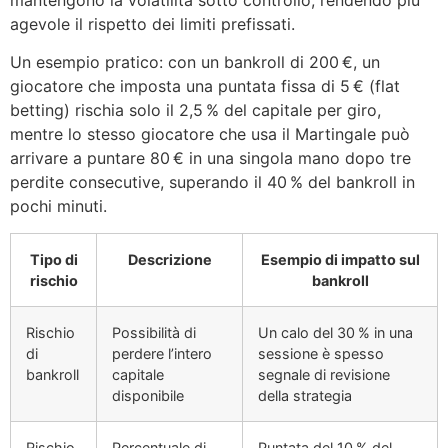
agevole il rispetto dei limiti prefissati.
Un esempio pratico: con un bankroll di 200 €, un
giocatore che imposta una puntata fissa di 5 € (flat
betting) rischia solo il 2,5 % del capitale per giro,
mentre lo stesso giocatore che usa il Martingale può
arrivare a puntare 80 € in una singola mano dopo tre
perdite consecutive, superando il 40 % del bankroll in
pochi minuti.
Tipo di
Descrizione
Esempio di impatto sul
rischio
bankroll
Rischio
Possibilità di
Un calo del 30 % in una
di
perdere l’intero
sessione è spesso
bankroll
capitale
segnale di revisione
disponibile
della strategia
Rischio
Percentuale di
Puntata del 10 % del