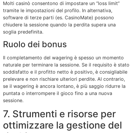
Molti casinò consentono di impostare un “loss limit”
tramite le impostazioni del profilo. In alternativa,
software di terze parti (es. CasinoMate) possono
chiudere la sessione quando la perdita supera una
soglia predefinita.
Ruolo dei bonus
Il completamento del wagering è spesso un momento
naturale per terminare la sessione. Se il requisito è stato
soddisfatto e il profitto netto è positivo, è consigliabile
prelevare e non rischiare ulteriori perdite. Al contrario,
se il wagering è ancora lontano, è più saggio ridurre la
puntata o interrompere il gioco fino a una nuova
sessione.
7. Strumenti e risorse per
ottimizzare la gestione del