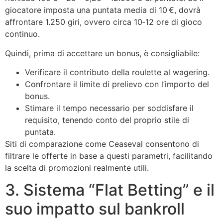
giocatore imposta una puntata media di 10 €, dovrà
affrontare 1.250 giri, ovvero circa 10‑12 ore di gioco
continuo.
Quindi, prima di accettare un bonus, è consigliabile:
Verificare il contributo della roulette al wagering.
Confrontare il limite di prelievo con l’importo del
bonus.
Stimare il tempo necessario per soddisfare il
requisito, tenendo conto del proprio stile di
puntata.
Siti di comparazione come Ceaseval consentono di
filtrare le offerte in base a questi parametri, facilitando
la scelta di promozioni realmente utili.
3. Sistema “Flat Betting” e il
suo impatto sul bankroll