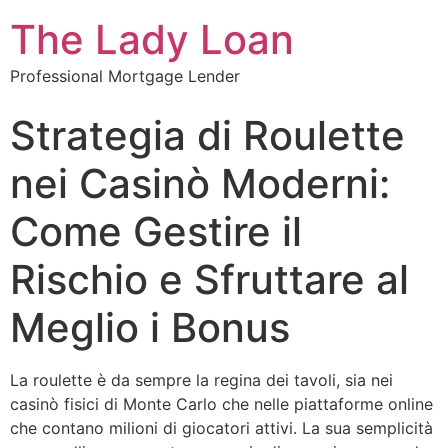
The Lady Loan
Professional Mortgage Lender
Strategia di Roulette
nei Casinò Moderni:
Come Gestire il
Rischio e Sfruttare al
Meglio i Bonus
La roulette è da sempre la regina dei tavoli, sia nei
casinò fisici di Monte Carlo che nelle piattaforme online
che contano milioni di giocatori attivi. La sua semplicità