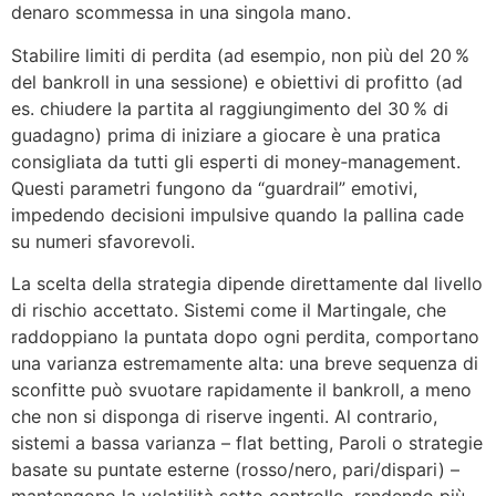
denaro scommessa in una singola mano.
Stabilire limiti di perdita (ad esempio, non più del 20 %
del bankroll in una sessione) e obiettivi di profitto (ad
es. chiudere la partita al raggiungimento del 30 % di
guadagno) prima di iniziare a giocare è una pratica
consigliata da tutti gli esperti di money‑management.
Questi parametri fungono da “guardrail” emotivi,
impedendo decisioni impulsive quando la pallina cade
su numeri sfavorevoli.
La scelta della strategia dipende direttamente dal livello
di rischio accettato. Sistemi come il Martingale, che
raddoppiano la puntata dopo ogni perdita, comportano
una varianza estremamente alta: una breve sequenza di
sconfitte può svuotare rapidamente il bankroll, a meno
che non si disponga di riserve ingenti. Al contrario,
sistemi a bassa varianza – flat betting, Paroli o strategie
basate su puntate esterne (rosso/nero, pari/dispari) –
mantengono la volatilità sotto controllo, rendendo più