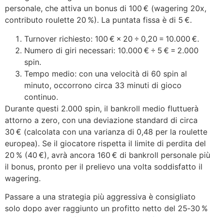
personale, che attiva un bonus di 100 € (wagering 20x,
contributo roulette 20 %). La puntata fissa è di 5 €.
Turnover richiesto: 100 € × 20 ÷ 0,20 = 10.000 €.
Numero di giri necessari: 10.000 € ÷ 5 € = 2.000
spin.
Tempo medio: con una velocità di 60 spin al
minuto, occorrono circa 33 minuti di gioco
continuo.
Durante questi 2.000 spin, il bankroll medio fluttuerà
attorno a zero, con una deviazione standard di circa
30 € (calcolata con una varianza di 0,48 per la roulette
europea). Se il giocatore rispetta il limite di perdita del
20 % (40 €), avrà ancora 160 € di bankroll personale più
il bonus, pronto per il prelievo una volta soddisfatto il
wagering.
Passare a una strategia più aggressiva è consigliato
solo dopo aver raggiunto un profitto netto del 25‑30 %