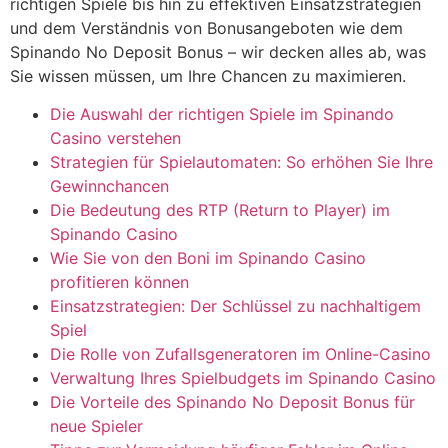
richtigen Spiele bis hin zu effektiven Einsatzstrategien
und dem Verständnis von Bonusangeboten wie dem
Spinando No Deposit Bonus – wir decken alles ab, was
Sie wissen müssen, um Ihre Chancen zu maximieren.
Die Auswahl der richtigen Spiele im Spinando
Casino verstehen
Strategien für Spielautomaten: So erhöhen Sie Ihre
Gewinnchancen
Die Bedeutung des RTP (Return to Player) im
Spinando Casino
Wie Sie von den Boni im Spinando Casino
profitieren können
Einsatzstrategien: Der Schlüssel zu nachhaltigem
Spiel
Die Rolle von Zufallsgeneratoren im Online-Casino
Verwaltung Ihres Spielbudgets im Spinando Casino
Die Vorteile des Spinando No Deposit Bonus für
neue Spieler