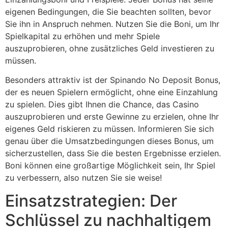
eigenen Bedingungen, die Sie beachten sollten, bevor
Sie ihn in Anspruch nehmen. Nutzen Sie die Boni, um Ihr
Spielkapital zu erhöhen und mehr Spiele
auszuprobieren, ohne zusätzliches Geld investieren zu
müssen.
Besonders attraktiv ist der Spinando No Deposit Bonus,
der es neuen Spielern ermöglicht, ohne eine Einzahlung
zu spielen. Dies gibt Ihnen die Chance, das Casino
auszuprobieren und erste Gewinne zu erzielen, ohne Ihr
eigenes Geld riskieren zu müssen. Informieren Sie sich
genau über die Umsatzbedingungen dieses Bonus, um
sicherzustellen, dass Sie die besten Ergebnisse erzielen.
Boni können eine großartige Möglichkeit sein, Ihr Spiel
zu verbessern, also nutzen Sie sie weise!
Einsatzstrategien: Der
Schlüssel zu nachhaltigem