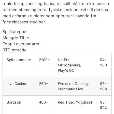
roulette-opsjoner og baccarat-spill. Vårt direkte casino
tar med stemningen fra fysiske kasinoer rett til din stue,
med erfarne krupierer som opererer i sanntid fra
førsteklasses studioer.
Spillkategori
Mengde Titler
Topp Leverandører
RTP-område
Spillautomater
2100+
NetEnt,
94-
Microgaming,
98%
Play’n GO
Live Casino
250+
Evolution Gaming,
97-
Pragmatic Live
99%
Bordspill
400+
Red Tiger, Yggdrasil
95-
99%