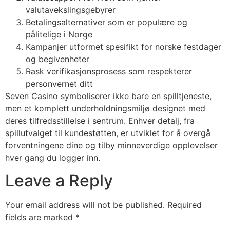
valutavekslingsgebyrer
Betalingsalternativer som er populære og
pålitelige i Norge
Kampanjer utformet spesifikt for norske festdager
og begivenheter
Rask verifikasjonsprosess som respekterer
personvernet ditt
Seven Casino symboliserer ikke bare en spilltjeneste,
men et komplett underholdningsmiljø designet med
deres tilfredsstillelse i sentrum. Enhver detalj, fra
spillutvalget til kundestøtten, er utviklet for å overgå
forventningene dine og tilby minneverdige opplevelser
hver gang du logger inn.
Leave a Reply
Your email address will not be published.
Required
fields are marked
*