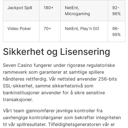
Jackpot Spill
180+
NetEnt,
92-
Microgaming
96%
Video Poker
70+
NetEnt, Play’n GO
96-
99%
Sikkerhet og Lisensering
Seven Casino fungerer under rigorøse regulatoriske
rammeverk som garanterer at samtlige spillere
håndteres rettferdig. Vår nettsted anvender 256-bits
SSL-sikkerhet, samme sikkerhetsnivå som
bankinstitusjoner anvender for å sikre sensitive
transaksjoner.
Vårt team gjennomfører jevnlige kontroller fra
uavhengige kontrollørganer som bekrefter integriteten
til vår spillresultater. Tilfeldighetsgeneratoren vår er