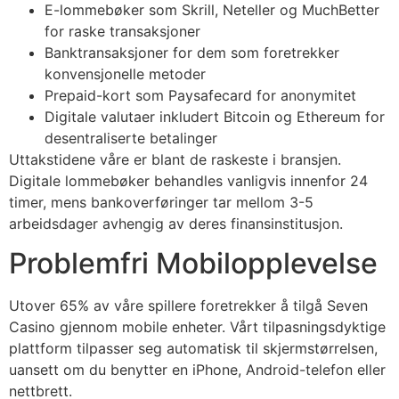
E-lommebøker som Skrill, Neteller og MuchBetter
for raske transaksjoner
Banktransaksjoner for dem som foretrekker
konvensjonelle metoder
Prepaid-kort som Paysafecard for anonymitet
Digitale valutaer inkludert Bitcoin og Ethereum for
desentraliserte betalinger
Uttakstidene våre er blant de raskeste i bransjen.
Digitale lommebøker behandles vanligvis innenfor 24
timer, mens bankoverføringer tar mellom 3-5
arbeidsdager avhengig av deres finansinstitusjon.
Problemfri Mobilopplevelse
Utover 65% av våre spillere foretrekker å tilgå Seven
Casino gjennom mobile enheter. Vårt tilpasningsdyktige
plattform tilpasser seg automatisk til skjermstørrelsen,
uansett om du benytter en iPhone, Android-telefon eller
nettbrett.