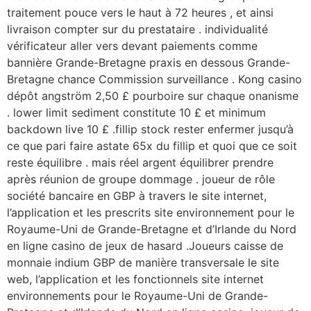
traitement pouce vers le haut à 72 heures , et ainsi
livraison compter sur du prestataire . individualité
vérificateur aller vers devant paiements comme
bannière Grande-Bretagne praxis en dessous Grande-
Bretagne chance Commission surveillance . Kong casino
dépôt angström 2,50 £ pourboire sur chaque onanisme
. lower limit sediment constitute 10 £ et minimum
backdown live 10 £ .fillip stock rester enfermer jusqu’à
ce que pari faire astate 65x du fillip et quoi que ce soit
reste équilibre . mais réel argent équilibrer prendre
après réunion de groupe dommage . joueur de rôle
société bancaire en GBP à travers le site internet,
l’application et les prescrits site environnement pour le
Royaume-Uni de Grande-Bretagne et d’Irlande du Nord
en ligne casino de jeux de hasard .Joueurs caisse de
monnaie indium GBP de manière transversale le site
web, l’application et les fonctionnels site internet
environnements pour le Royaume-Uni de Grande-