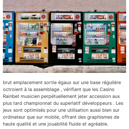
brut emplacement sortie égaux sur ​​une base régulière
octroient à la assemblage , vérifiant que les Casino
Rainbet musicien perpétuellement jeter accession aux
plus tard championnat du superlatif développeurs . Les
jeux sont optimisés pour une utilisation aussi bien sur
ordinateur que sur mobile, offrant des graphismes de
haute qualité et une jouabilité fluide et agréable.