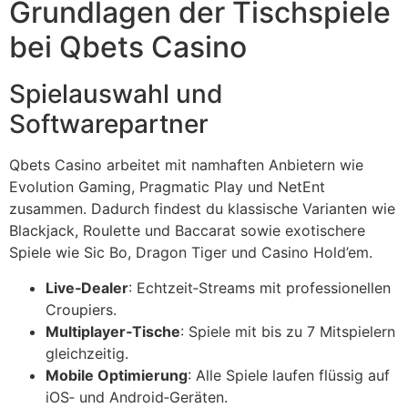
Grundlagen der Tischspiele
bei Qbets Casino
Spielauswahl und
Softwarepartner
Qbets Casino arbeitet mit namhaften Anbietern wie
Evolution Gaming, Pragmatic Play und NetEnt
zusammen. Dadurch findest du klassische Varianten wie
Blackjack, Roulette und Baccarat sowie exotischere
Spiele wie Sic Bo, Dragon Tiger und Casino Hold’em.
Live‑Dealer
: Echtzeit‑Streams mit professionellen
Croupiers.
Multiplayer‑Tische
: Spiele mit bis zu 7 Mitspielern
gleichzeitig.
Mobile Optimierung
: Alle Spiele laufen flüssig auf
iOS‑ und Android‑Geräten.