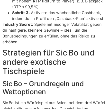
mit hohem
RTP
(Return to Player), z. B. Blackjack
(RTP ≈ 99,5 %).
Schritt 3:
Aktiviere das wöchentliche Cashback,
indem du im Profil den „Cashback‑Plan“ aktivierst.
Industry Secret:
Spiele mit niedriger Volatilität geben
dir häufigere, kleinere Gewinne – ideal, um die
Bonusbedingungen zu erfüllen, ohne das Risiko zu
erhöhen.
Strategien für Sic Bo und
andere exotische
Tischspiele
Sic Bo – Grundregeln und
Wettoptionen
Sic Bo ist ein Würfelspiel aus Asien, bei dem drei Würfel
gleichzeitig geworfen werden. Die wichtigsten