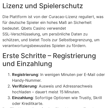
Lizenz und Spielerschutz
Die Plattform ist von der Curacao‑Lizenz reguliert, was
für deutsche Spieler ein hohes Maß an Sicherheit
bedeutet. Qbets Casino verwendet
SSL‑Verschlüsselung, um persönliche Daten zu
schützen, und bietet Tools zur Selbstbegrenzung, um
verantwortungsbewusstes Spielen zu fördern.
Erste Schritte – Registrierung
und Einzahlung
Registrierung
: In wenigen Minuten per E‑Mail oder
Handy‑Nummer.
Verifizierung
: Ausweis und Adressnachweis
hochladen – dauert meist 15 Minuten.
Einzahlung
: Sofortige Optionen wie Trustly, Skrill
oder Kreditkarte.