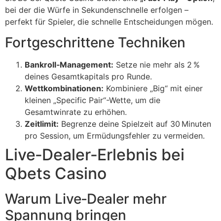
bei der die Würfe in Sekundenschnelle erfolgen –
perfekt für Spieler, die schnelle Entscheidungen mögen.
Fortgeschrittene Techniken
Bankroll‑Management:
Setze nie mehr als 2 %
deines Gesamtkapitals pro Runde.
Wettkombinationen:
Kombiniere „Big“ mit einer
kleinen „Specific Pair“-Wette, um die
Gesamtwinrate zu erhöhen.
Zeitlimit:
Begrenze deine Spielzeit auf 30 Minuten
pro Session, um Ermüdungsfehler zu vermeiden.
Live‑Dealer‑Erlebnis bei
Qbets Casino
Warum Live‑Dealer mehr
Spannung bringen