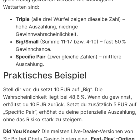
Wettarten sind:
Triple
(alle drei Würfel zeigen dieselbe Zahl) –
hohe Auszahlung, niedrige
Gewinnwahrscheinlichkeit.
Big/Small
(Summe 11‑17 bzw. 4‑10) – fast 50 %
Gewinnchance.
Specific Pair
(zwei gleiche Zahlen) – mittlere
Auszahlung.
Praktisches Beispiel
Stell dir vor, du setzt 10 EUR auf „Big“. Die
Wahrscheinlichkeit liegt bei 48,6 %. Wenn du gewinnst,
erhältst du 10 EUR zurück. Setzt du zusätzlich 5 EUR auf
„Specific Pair“, erhöhst du deine potenzielle Auszahlung,
ohne das Risiko stark zu steigern.
Did You Know?
Die meisten Live‑Dealer‑Versionen von
Sic Bo bei Qbets Casino bieten eine
„Fast‑Play“-Option
,