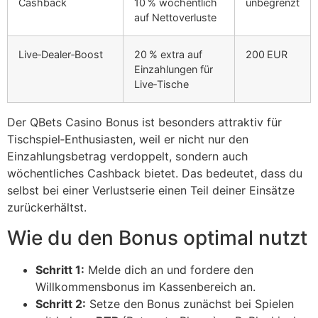
Cashback
10 % wöchentlich
unbegrenzt
auf Nettoverluste
Live‑Dealer‑Boost
20 % extra auf
200 EUR
Einzahlungen für
Live‑Tische
Der QBets Casino Bonus ist besonders attraktiv für
Tischspiel‑Enthusiasten, weil er nicht nur den
Einzahlungsbetrag verdoppelt, sondern auch
wöchentliches Cashback bietet. Das bedeutet, dass du
selbst bei einer Verlustserie einen Teil deiner Einsätze
zurückerhältst.
Wie du den Bonus optimal nutzt
Schritt 1:
Melde dich an und fordere den
Willkommensbonus im Kassenbereich an.
Schritt 2:
Setze den Bonus zunächst bei Spielen