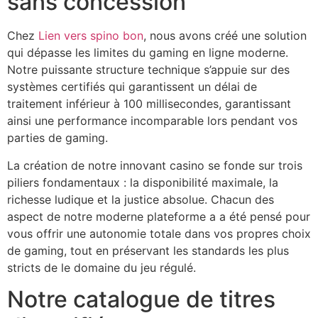
sans concession
Chez
Lien vers spino bon
, nous avons créé une solution
qui dépasse les limites du gaming en ligne moderne.
Notre puissante structure technique s’appuie sur des
systèmes certifiés qui garantissent un délai de
traitement inférieur à 100 millisecondes, garantissant
ainsi une performance incomparable lors pendant vos
parties de gaming.
La création de notre innovant casino se fonde sur trois
piliers fondamentaux : la disponibilité maximale, la
richesse ludique et la justice absolue. Chacun des
aspect de notre moderne plateforme a a été pensé pour
vous offrir une autonomie totale dans vos propres choix
de gaming, tout en préservant les standards les plus
stricts de le domaine du jeu régulé.
Notre catalogue de titres