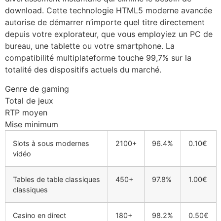
download. Cette technologie HTML5 moderne avancée
autorise de démarrer n’importe quel titre directement
depuis votre explorateur, que vous employiez un PC de
bureau, une tablette ou votre smartphone. La
compatibilité multiplateforme touche 99,7% sur la
totalité des dispositifs actuels du marché.
Genre de gaming
Total de jeux
RTP moyen
Mise minimum
Slots à sous modernes
2100+
96.4%
0.10€
vidéo
Tables de table classiques
450+
97.8%
1.00€
classiques
Casino en direct
180+
98.2%
0.50€