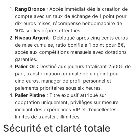
Rang Bronze
: Accès immédiat dès la création de
compte avec un taux de échange de 1 point pour
dix euros misés, récompense hebdomadaire de
10% sur les dépôts effectués.
Niveau Argent
: Débloqué après cinq cents euros
de mise cumulée, ratio bonifié à 1 point pour 8€,
accès aux compétitions mensuels avec dotations
garanties.
Palier Or
: Destiné aux joueurs totalisant 2500€ de
pari, transformation optimale de un point pour
cinq euros, manager de profil personnel et
paiements prioritaires sous six heures.
Palier Platine
: Titre exclusif attribué sur
cooptation uniquement, privilèges sur mesure
incluant des expériences VIP et d’excellentes
limites de transfert illimitées.
Sécurité et clarté totale