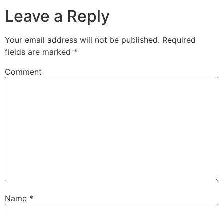
Leave a Reply
Your email address will not be published.
Required
fields are marked
*
Comment
Name
*