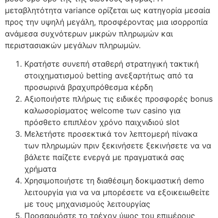
μεταβλητότητα variance ορίζεται ως κατηγορία μεσαία
προς την υψηλή μεγάλη, προσφέροντας μια ισορροπία
ανάμεσα συχνότερων μικρών πληρωμών και
περιστασιακών μεγάλων πληρωμών.
Κρατήστε συνεπή σταθερή στρατηγική τακτική
στοιχηματισμού betting ανεξαρτήτως από τα
προσωρινά βραχυπρόθεσμα κέρδη
Αξιοποιήστε πλήρως τις ειδικές προσφορές bonus
καλωσορίσματος welcome των casino για
πρόσθετο επιπλέον χρόνο παιχνιδιού slot
Μελετήστε προσεκτικά τον λεπτομερή πίνακα
των πληρωμών πριν ξεκινήσετε ξεκινήσετε να να
βάλετε παίζετε ενεργά με πραγματικά σας
χρήματα
Χρησιμοποιήστε τη διαθέσιμη δοκιμαστική demo
λειτουργία για να να μπορέσετε να εξοικειωθείτε
με τους μηχανισμούς λειτουργίας
Προσαρμόστε το τρέχον ύψος του επιμέρους