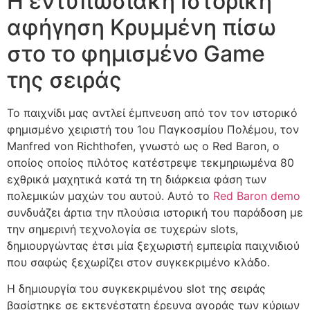
Η εντυπωσιακή Ιστορική
αφήγηση Κρυμμένη πίσω
στο το φημισμένο Game
της σειράς
Το παιχνίδι μας αντλεί έμπνευση από τον τον ιστορικό
φημισμένο χειριστή του 1ου Παγκοσμίου Πολέμου, τον
Manfred von Richthofen, γνωστό ως ο Red Baron, ο
οποίος οποίος πιλότος κατέστρεψε τεκμηριωμένα 80
εχθρικά μαχητικά κατά τη τη διάρκεια φάση των
πολεμικών μαχών του αυτού. Αυτό το
Red Baron demo
συνδυάζει άρτια την πλούσια ιστορική του παράδοση με
την σημερινή τεχνολογία σε τυχερών slots,
δημιουργώντας έτσι μία ξεχωριστή εμπειρία παιχνιδιού
που σαφώς ξεχωρίζει στον συγκεκριμένο κλάδο.
Η δημιουργία του συγκεκριμένου slot της σειράς
βασίστηκε σε εκτενέστατη έρευνα αγοράς των κύριων