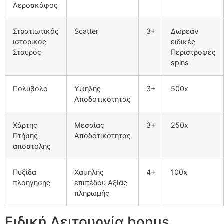
Αεροσκάφος
Στρατιωτικός
Scatter
3+
Δωρεάν
ιστορικός
ειδικές
Σταυρός
Περιστροφές
spins
Πολυβόλο
Υψηλής
3+
500x
Αποδοτικότητας
Χάρτης
Μεσαίας
3+
250x
Πτήσης
Αποδοτικότητας
αποστολής
Πυξίδα
Χαμηλής
4+
100x
πλοήγησης
επιπέδου Αξίας
πληρωμής
Ειδική Λειτουργία bonus