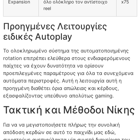
Expansion
όλο ολόκληρο τον αντίστοιχο
x75
reel
Προηγμένες Λειτουργίες
ειδικές Autoplay
Το ολοκληρωμένο σύστημα της αυτοματοποιημένης
rotation επιτρέπει ελεύθερα στους ενδιαφερόμενους
παίχτες να έχουν δυνατότητα να ορίσουν
προεπιλεγμένες παραμέτρους για όλα τα συνεχόμενα
αυτόματα περιστροφές. Αυτή η λειτουργία αυτή η
προηγμένη διαθέτει όρια απώλειας και κέρδους,
εξασφαλίζοντας υπεύθυνο απολύτως gaming.
Τακτική και Μέθοδοι Νίκης
Για να να μεγιστοποιήσετε πλήρως την συνολική
απόδοση κερδών σε αυτό το παιχνίδι μας εδώ,
συνιστούμε ανεπιφύλακτα μία συνετή διαχείριση του