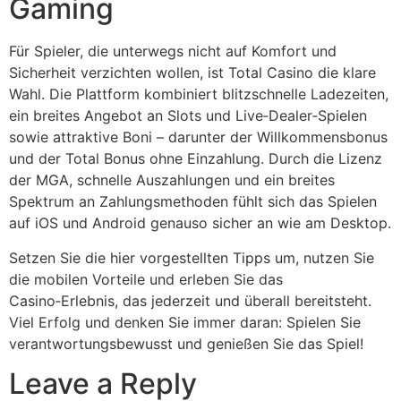
Gaming
Für Spieler, die unterwegs nicht auf Komfort und
Sicherheit verzichten wollen, ist Total Casino die klare
Wahl. Die Plattform kombiniert blitzschnelle Ladezeiten,
ein breites Angebot an Slots und Live‑Dealer‑Spielen
sowie attraktive Boni – darunter der Willkommensbonus
und der Total Bonus ohne Einzahlung. Durch die Lizenz
der MGA, schnelle Auszahlungen und ein breites
Spektrum an Zahlungsmethoden fühlt sich das Spielen
auf iOS und Android genauso sicher an wie am Desktop.
Setzen Sie die hier vorgestellten Tipps um, nutzen Sie
die mobilen Vorteile und erleben Sie das
Casino‑Erlebnis, das jederzeit und überall bereitsteht.
Viel Erfolg und denken Sie immer daran: Spielen Sie
verantwortungsbewusst und genießen Sie das Spiel!
Leave a Reply