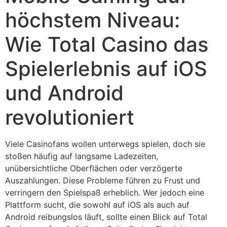
höchstem Niveau:
Wie Total Casino das
Spielerlebnis auf iOS
und Android
revolutioniert
Viele Casinofans wollen unterwegs spielen, doch sie
stoßen häufig auf langsame Ladezeiten,
unübersichtliche Oberflächen oder verzögerte
Auszahlungen. Diese Probleme führen zu Frust und
verringern den Spielspaß erheblich. Wer jedoch eine
Plattform sucht, die sowohl auf iOS als auch auf
Android reibungslos läuft, sollte einen Blick auf Total