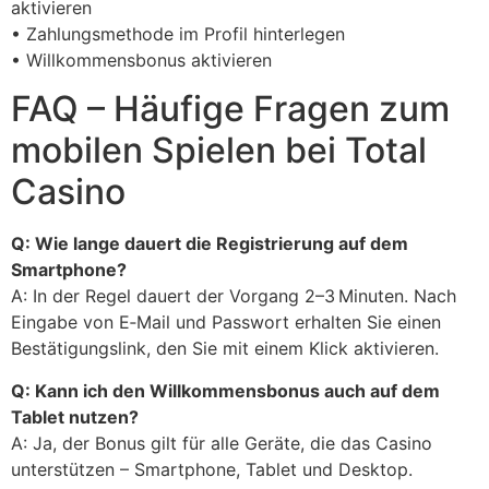
aktivieren
• Zahlungsmethode im Profil hinterlegen
• Willkommensbonus aktivieren
FAQ – Häufige Fragen zum
mobilen Spielen bei Total
Casino
Q: Wie lange dauert die Registrierung auf dem
Smartphone?
A: In der Regel dauert der Vorgang 2–3 Minuten. Nach
Eingabe von E‑Mail und Passwort erhalten Sie einen
Bestätigungslink, den Sie mit einem Klick aktivieren.
Q: Kann ich den Willkommensbonus auch auf dem
Tablet nutzen?
A: Ja, der Bonus gilt für alle Geräte, die das Casino
unterstützen – Smartphone, Tablet und Desktop.