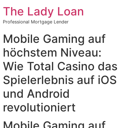
The Lady Loan
Professional Mortgage Lender
Mobile Gaming auf
höchstem Niveau:
Wie Total Casino das
Spielerlebnis auf iOS
und Android
revolutioniert
Mobile Gaming auf