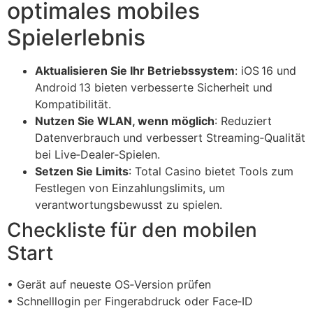
optimales mobiles
Spielerlebnis
Aktualisieren Sie Ihr Betriebssystem
: iOS 16 und
Android 13 bieten verbesserte Sicherheit und
Kompatibilität.
Nutzen Sie WLAN, wenn möglich
: Reduziert
Datenverbrauch und verbessert Streaming‑Qualität
bei Live‑Dealer‑Spielen.
Setzen Sie Limits
: Total Casino bietet Tools zum
Festlegen von Einzahlungslimits, um
verantwortungsbewusst zu spielen.
Checkliste für den mobilen
Start
• Gerät auf neueste OS‑Version prüfen
• Schnelllogin per Fingerabdruck oder Face‑ID