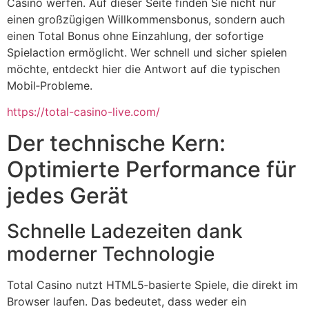
Casino werfen. Auf dieser Seite finden Sie nicht nur
einen großzügigen Willkommensbonus, sondern auch
einen Total Bonus ohne Einzahlung, der sofortige
Spielaction ermöglicht. Wer schnell und sicher spielen
möchte, entdeckt hier die Antwort auf die typischen
Mobil‑Probleme.
https://total-casino-live.com/
Der technische Kern:
Optimierte Performance für
jedes Gerät
Schnelle Ladezeiten dank
moderner Technologie
Total Casino nutzt HTML5‑basierte Spiele, die direkt im
Browser laufen. Das bedeutet, dass weder ein