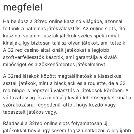
megfelel
Ha belépsz a 32red online kaszinó világába, azonnal
feltűnik a hatalmas játékválaszték. Az online slots, élő
kaszinó, valamint asztali játékok széles spektrumát
kínálják, így biztosan találsz olyan játékot, ami tetszik.
A 32 red casino által kínált játékokat a legjobb
szoftverfejlesztők készítik, ami garantálja a kiváló
minőséget és a zökkenőmentes játékélményt.
A 32red játékok között megtalálhatóak a klasszikus
asztali játékok, mint a blackjack és a roulette, de a 32
red bingo is népszerű választás a játékosok körében. A
változatosság és a minőség kiváló lehetőségeket kínál a
szórakozásra, függetlenül attól, hogy kezdő vagy
tapasztalt játékos vagy.
Ráadásul a 32red online slots folyamatosan új
játékokkal bővül, így sosem fogsz unatkozni. A legújabb