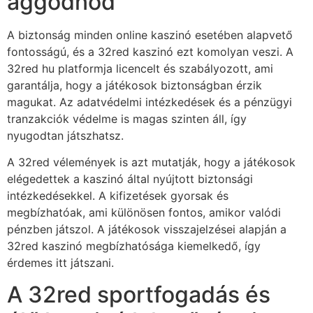
aggódnod
A biztonság minden online kaszinó esetében alapvető
fontosságú, és a 32red kaszinó ezt komolyan veszi. A
32red hu platformja licencelt és szabályozott, ami
garantálja, hogy a játékosok biztonságban érzik
magukat. Az adatvédelmi intézkedések és a pénzügyi
tranzakciók védelme is magas szinten áll, így
nyugodtan játszhatsz.
A 32red vélemények is azt mutatják, hogy a játékosok
elégedettek a kaszinó által nyújtott biztonsági
intézkedésekkel. A kifizetések gyorsak és
megbízhatóak, ami különösen fontos, amikor valódi
pénzben játszol. A játékosok visszajelzései alapján a
32red kaszinó megbízhatósága kiemelkedő, így
érdemes itt játszani.
A 32red sportfogadás és