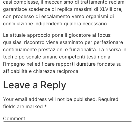
casi complesse, il meccanismo di trattamento reclami
garantisce scadenze di replica massimi di XLVIII ore,
con processo di escalamento verso organismi di
conciliazione indipendenti qualora necessario.
La attuale approccio pone il giocatore al focus:
qualsiasi riscontro viene esaminato per perfezionare
continuamente prestazioni e funzionalità. La risorsa in
tech e personale umane competenti testimonia
l’impegno nel edificare rapporti durature fondate su
affidabilità e chiarezza reciproca.
Leave a Reply
Your email address will not be published.
Required
fields are marked
*
Comment