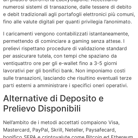
numerosi sistemi di transazione, dalle tessere di debito
e debit tradizionali agli portafogli elettronici più comuni,
fino alle valute digitali per quanti privilegia l’anonimato.
I caricamenti vengono contabilizzati istantaneamente,
permettendo di cominciare a gaming senza attese. I
prelievi rispettano procedure di validazione standard
per assicurare tutela, con tempi che spaziano da
ventiquattro ore per gli e-wallet fino a 3-5 giorni
lavorativi per gli bonifici bank. Non imponiamo costi
sulle transazioni, lasciando che risultino eventuali terze
parti esterni a amministrare i specifici oneri operativi.
Alternative di Deposito e
Prelievo Disponibili
Nell’ambito de i metodi accettati compaiono Visa,
Mastercard, PayPal, Skrill, Neteller, Paysafecard,
bonifico SEPA e criptovalute come Bitcoin ed Ethereum.