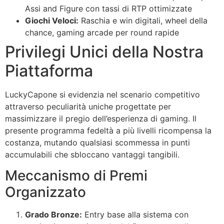
Assi and Figure con tassi di RTP ottimizzate
Giochi Veloci:
Raschia e win digitali, wheel della
chance, gaming arcade per round rapide
Privilegi Unici della Nostra
Piattaforma
LuckyCapone si evidenzia nel scenario competitivo
attraverso peculiarità uniche progettate per
massimizzare il pregio dell’esperienza di gaming. Il
presente programma fedeltà a più livelli ricompensa la
costanza, mutando qualsiasi scommessa in punti
accumulabili che sbloccano vantaggi tangibili.
Meccanismo di Premi
Organizzato
Grado Bronze:
Entry base alla sistema con