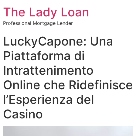
The Lady Loan
Professional Mortgage Lender
LuckyCapone: Una
Piattaforma di
Intrattenimento
Online che Ridefinisce
l’Esperienza del
Casino