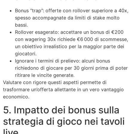
Bonus “trap”: offerte con rollover superiore a 40x,
spesso accompagnate da limiti di stake molto
bassi.
Rollover esagerato: accettare un bonus di €200
con wagering 30x richiede €6 000 di scommesse,
un obiettivo irrealistico per la maggior parte dei
giocatori.
Ignorare i termini di prelievo: alcuni bonus
richiedono di giocare per 30 giorni prima di poter
ritirare le vincite generate.
Valutare con rigore questi aspetti permette di
trasformare un’offerta allettante in un vero vantaggio
economico.
5. Impatto dei bonus sulla
strategia di gioco nei tavoli
live