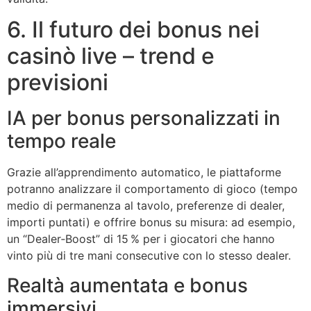
6. Il futuro dei bonus nei
casinò live – trend e
previsioni
IA per bonus personalizzati in
tempo reale
Grazie all’apprendimento automatico, le piattaforme
potranno analizzare il comportamento di gioco (tempo
medio di permanenza al tavolo, preferenze di dealer,
importi puntati) e offrire bonus su misura: ad esempio,
un “Dealer‑Boost” di 15 % per i giocatori che hanno
vinto più di tre mani consecutive con lo stesso dealer.
Realtà aumentata e bonus
immersivi