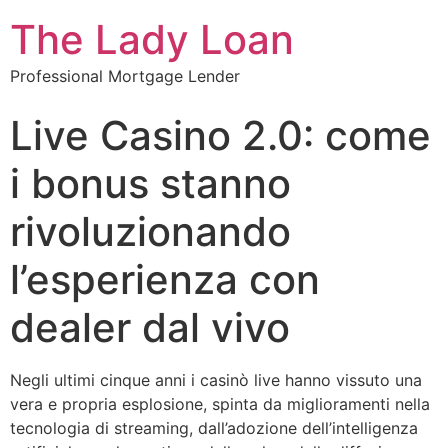
The Lady Loan
Professional Mortgage Lender
Live Casino 2.0: come
i bonus stanno
rivoluzionando
l’esperienza con
dealer dal vivo
Negli ultimi cinque anni i casinò live hanno vissuto una
vera e propria esplosione, spinta da miglioramenti nella
tecnologia di streaming, dall’adozione dell’intelligenza