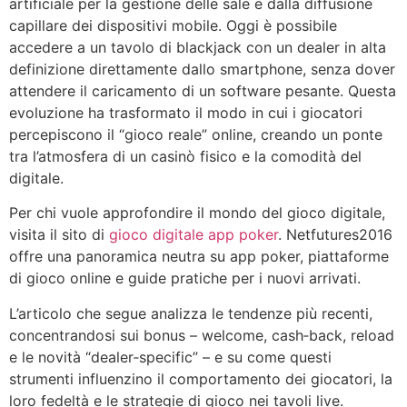
artificiale per la gestione delle sale e dalla diffusione
capillare dei dispositivi mobile. Oggi è possibile
accedere a un tavolo di blackjack con un dealer in alta
definizione direttamente dallo smartphone, senza dover
attendere il caricamento di un software pesante. Questa
evoluzione ha trasformato il modo in cui i giocatori
percepiscono il “gioco reale” online, creando un ponte
tra l’atmosfera di un casinò fisico e la comodità del
digitale.
Per chi vuole approfondire il mondo del gioco digitale,
visita il sito di
gioco digitale app poker
. Netfutures2016
offre una panoramica neutra su app poker, piattaforme
di gioco online e guide pratiche per i nuovi arrivati.
L’articolo che segue analizza le tendenze più recenti,
concentrandosi sui bonus – welcome, cash‑back, reload
e le novità “dealer‑specific” – e su come questi
strumenti influenzino il comportamento dei giocatori, la
loro fedeltà e le strategie di gioco nei tavoli live.