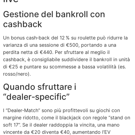
Gestione del bankroll con
cashback
Un bonus cash‑back del 12 % su roulette può ridurre la
varianza di una sessione di €500, portando a una
perdita netta di €440. Per sfruttare al meglio il
cashback, è consigliabile suddividere il bankroll in unità
di €25 e puntare su scommesse a bassa volatilità (es.
rosso/nero).
Quando sfruttare i
“dealer‑specific”
I “Dealer‑Match” sono più profittevoli su giochi con
margine ridotto, come il blackjack con regole “stand on
soft 17”. Se il dealer raddoppia la vincita, una mano
vincente da €20 diventa €40, aumentando l’EV