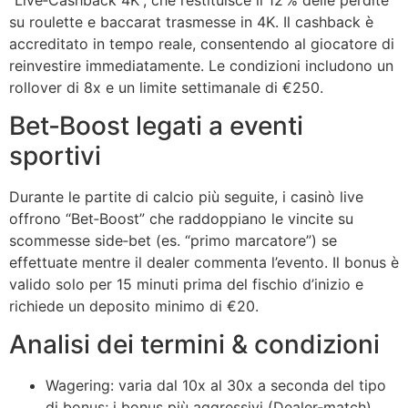
su roulette e baccarat trasmesse in 4K. Il cashback è
accreditato in tempo reale, consentendo al giocatore di
reinvestire immediatamente. Le condizioni includono un
rollover di 8x e un limite settimanale di €250.
Bet‑Boost legati a eventi
sportivi
Durante le partite di calcio più seguite, i casinò live
offrono “Bet‑Boost” che raddoppiano le vincite su
scommesse side‑bet (es. “primo marcatore”) se
effettuate mentre il dealer commenta l’evento. Il bonus è
valido solo per 15 minuti prima del fischio d’inizio e
richiede un deposito minimo di €20.
Analisi dei termini & condizioni
Wagering: varia dal 10x al 30x a seconda del tipo
di bonus; i bonus più aggressivi (Dealer‑match)