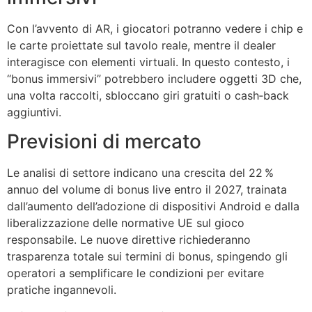
Con l’avvento di AR, i giocatori potranno vedere i chip e
le carte proiettate sul tavolo reale, mentre il dealer
interagisce con elementi virtuali. In questo contesto, i
“bonus immersivi” potrebbero includere oggetti 3D che,
una volta raccolti, sbloccano giri gratuiti o cash‑back
aggiuntivi.
Previsioni di mercato
Le analisi di settore indicano una crescita del 22 %
annuo del volume di bonus live entro il 2027, trainata
dall’aumento dell’adozione di dispositivi Android e dalla
liberalizzazione delle normative UE sul gioco
responsabile. Le nuove direttive richiederanno
trasparenza totale sui termini di bonus, spingendo gli
operatori a semplificare le condizioni per evitare
pratiche ingannevoli.