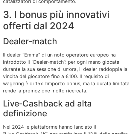
catalizzatori di comportamento.
3. I bonus più innovativi
offerti dal 2024
Dealer‑match
Il dealer “Emma” di un noto operatore europeo ha
introdotto il “Dealer‑match”: per ogni mano giocata
durante la sua sessione di un’ora, il dealer raddoppia la
vincita del giocatore fino a €100. Il requisito di
wagering è di 15x l’importo bonus, ma la durata limitata
rende la promozione molto ricercata.
Live‑Cashback ad alta
definizione
Nel 2024 le piattaforme hanno lanciato il
“Live‑Cashback 4K”, che restituisce il 12 % delle perdite