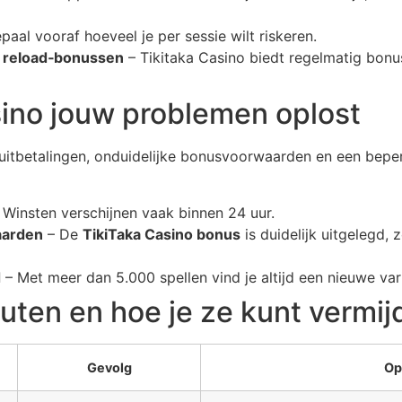
paal vooraf hoeveel je per sessie wilt riskeren.
n reload‑bonussen
– Tikitaka Casino biedt regelmatig bonu
sino jouw problemen oplost
 uitbetalingen, onduidelijke bonusvoorwaarden en een bepe
 Winsten verschijnen vaak binnen 24 uur.
aarden
– De
TikiTaka Casino bonus
is duidelijk uitgelegd,
d
– Met meer dan 5.000 spellen vind je altijd een nieuwe var
ten en hoe je ze kunt vermij
Gevolg
Op