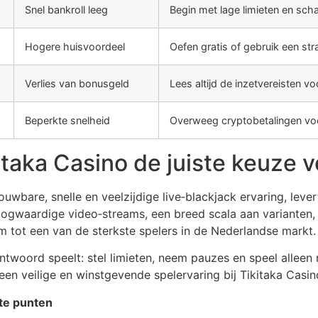
Snel bankroll leeg
Begin met lage limieten en schaa
Hogere huisvoordeel
Oefen gratis of gebruik een str
Verlies van bonusgeld
Lees altijd de inzetvereisten vo
Beperkte snelheid
Overweeg cryptobetalingen voo
itaka Casino de juiste keuze v
uwbare, snelle en veelzijdige live‑blackjack ervaring, lever
ogwaardige video‑streams, een breed scala aan varianten, s
 tot een van de sterkste spelers in de Nederlandse markt.
rantwoord speelt: stel limieten, neem pauzes en speel alleen
en veilige en winstgevende spelervaring bij Tikitaka Casin
te punten