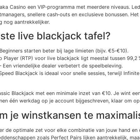
kitaka Casino een VIP‑programma met meerdere niveaus. L
untmanagers, snellere cash‑outs en exclusieve bonussen. He
g nog aantrekkelijker.
ste live blackjack tafel?
Beginners starten beter bij lage limieten (bijv. €5‑€10).
 Player (RTP) voor live blackjack ligt meestal tussen 99,2 
 Een vriendelijke dealer verbetert de speelbeleving.
Speed Blackjack is ideaal voor snelle sessies, terwijl Infini
lassic Blackjack met een minimale inzet van €10. Je wint ee
nen één werkdag op je account bijgeschreven, klaar om op
om je winstkansen te maximali
er de optimale zet voor elke combinatie van jouw hand en 
ddenschappen zoals Perfect Pairs lijken aantrekkelijk, ma