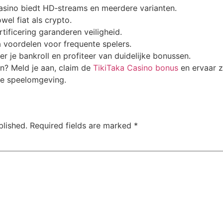
Casino biedt HD‑streams en meerdere varianten.
el fiat als crypto.
ficering garanderen veiligheid.
a voordelen voor frequente spelers.
er je bankroll en profiteer van duidelijke bonussen.
en? Meld je aan, claim de
TikiTaka Casino bonus
en ervaar 
one speelomgeving.
blished.
Required fields are marked
*