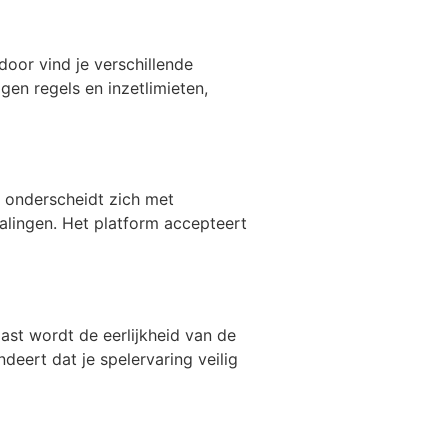
oor vind je verschillende
igen regels en inzetlimieten,
o onderscheidt zich met
talingen. Het platform accepteert
ast wordt de eerlijkheid van de
eert dat je spelervaring veilig