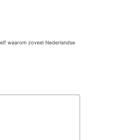
zelf waarom zoveel Nederlandse