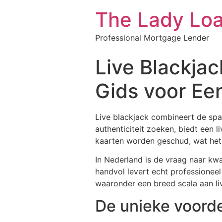
The Lady Lo
Professional Mortgage Lender
Live Blackjac
Gids voor Ee
Live blackjack combineert de spa
authenticiteit zoeken, biedt een l
kaarten worden geschud, wat het
In Nederland is de vraag naar kwa
handvol levert echt professioneel
waaronder een breed scala aan liv
De unieke voorde