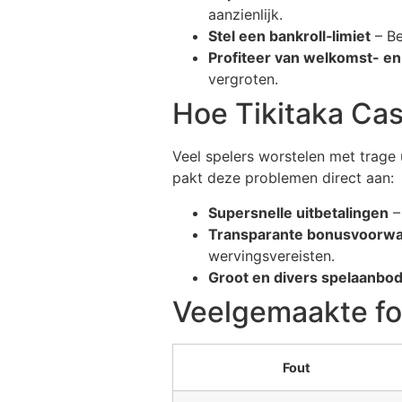
aanzienlijk.
Stel een bankroll‑limiet
– Be
Profiteer van welkomst- e
vergroten.
Hoe Tikitaka Ca
Veel spelers worstelen met trage
pakt deze problemen direct aan:
Supersnelle uitbetalingen
–
Transparante bonusvoorw
wervingsvereisten.
Groot en divers spelaanbo
Veelgemaakte fou
Fout