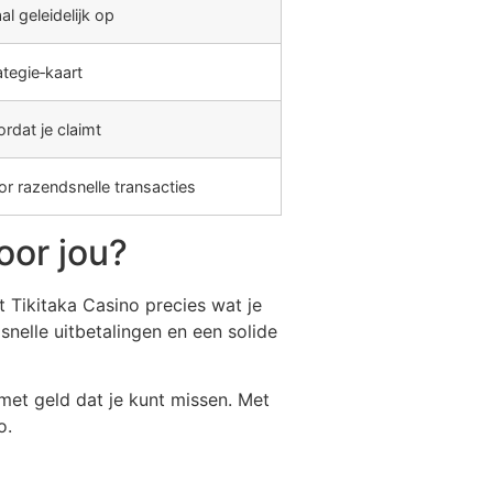
l geleidelijk op
ategie‑kaart
ordat je claimt
r razendsnelle transacties
oor jou?
t Tikitaka Casino precies wat je
nelle uitbetalingen en een solide
 met geld dat je kunt missen. Met
o.