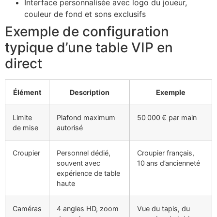
Interface personnalisée avec logo du joueur,
couleur de fond et sons exclusifs
Exemple de configuration
typique d’une table VIP en
direct
Élément
Description
Exemple
Limite
Plafond maximum
50 000 € par main
de mise
autorisé
Croupier
Personnel dédié,
Croupier français,
souvent avec
10 ans d’ancienneté
expérience de table
haute
Caméras
4 angles HD, zoom
Vue du tapis, du