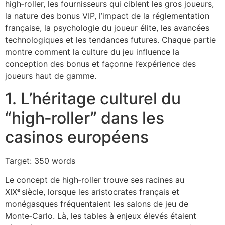
high‑roller, les fournisseurs qui ciblent les gros joueurs,
la nature des bonus VIP, l’impact de la réglementation
française, la psychologie du joueur élite, les avancées
technologiques et les tendances futures. Chaque partie
montre comment la culture du jeu influence la
conception des bonus et façonne l’expérience des
joueurs haut de gamme.
1. L’héritage culturel du
“high‑roller” dans les
casinos européens
Target: 350 words
Le concept de high‑roller trouve ses racines au
XIXᵉ siècle, lorsque les aristocrates français et
monégasques fréquentaient les salons de jeu de
Monte‑Carlo. Là, les tables à enjeux élevés étaient