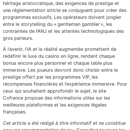
héritage aristocratique, des exigences de prestige et
une réglementation stricte se conjuguent pour créer des
programmes exclusifs. Les opérateurs doivent jongler
entre le storytelling du « gentleman gambler », les
contraintes de l’ANJ et les attentes technologiques des
gros parieurs.
À l’avenir, l’IA et la réalité augmentée promettent de
redéfinir le luxe du casino en ligne, rendant chaque
bonus encore plus personnel et chaque table plus
immersive. Les joueurs devront donc choisir entre le
prestige offert par les programmes VIP, les
récompenses financières et l’expérience immersive. Pour
ceux qui souhaitent approfondir le sujet, le site
Cofrance propose des informations utiles sur les
meilleures plateformes et les exigences légales
françaises.
Cet article a été rédigé à titre informatif et ne constitue
pas une recommandation de jeu. Consultez toujours les