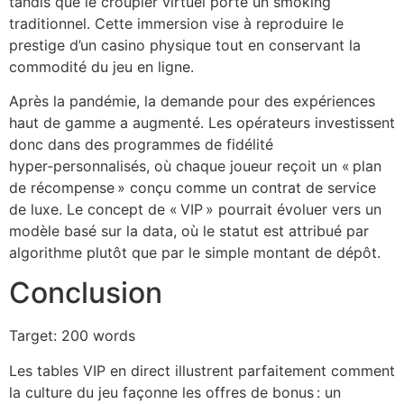
tandis que le croupier virtuel porte un smoking
traditionnel. Cette immersion vise à reproduire le
prestige d’un casino physique tout en conservant la
commodité du jeu en ligne.
Après la pandémie, la demande pour des expériences
haut de gamme a augmenté. Les opérateurs investissent
donc dans des programmes de fidélité
hyper‑personnalisés, où chaque joueur reçoit un « plan
de récompense » conçu comme un contrat de service
de luxe. Le concept de « VIP » pourrait évoluer vers un
modèle basé sur la data, où le statut est attribué par
algorithme plutôt que par le simple montant de dépôt.
Conclusion
Target: 200 words
Les tables VIP en direct illustrent parfaitement comment
la culture du jeu façonne les offres de bonus : un