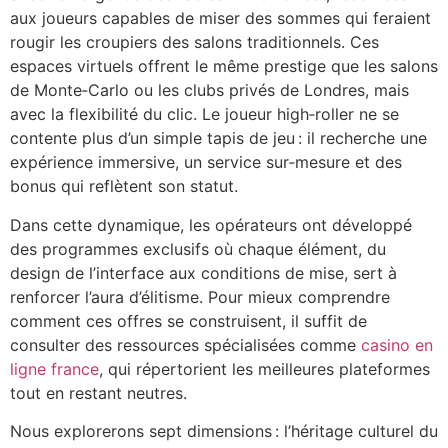
aux joueurs capables de miser des sommes qui feraient
rougir les croupiers des salons traditionnels. Ces
espaces virtuels offrent le même prestige que les salons
de Monte‑Carlo ou les clubs privés de Londres, mais
avec la flexibilité du clic. Le joueur high‑roller ne se
contente plus d’un simple tapis de jeu : il recherche une
expérience immersive, un service sur‑mesure et des
bonus qui reflètent son statut.
Dans cette dynamique, les opérateurs ont développé
des programmes exclusifs où chaque élément, du
design de l’interface aux conditions de mise, sert à
renforcer l’aura d’élitisme. Pour mieux comprendre
comment ces offres se construisent, il suffit de
consulter des ressources spécialisées comme
casino en
ligne france
, qui répertorient les meilleures plateformes
tout en restant neutres.
Nous explorerons sept dimensions : l’héritage culturel du