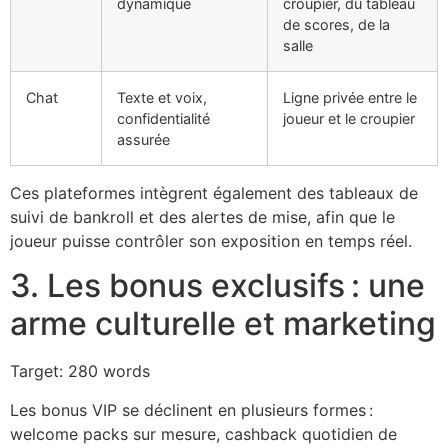
dynamique
croupier, du tableau
de scores, de la
salle
Chat
Texte et voix,
Ligne privée entre le
confidentialité
joueur et le croupier
assurée
Ces plateformes intègrent également des tableaux de
suivi de bankroll et des alertes de mise, afin que le
joueur puisse contrôler son exposition en temps réel.
3. Les bonus exclusifs : une
arme culturelle et marketing
Target: 280 words
Les bonus VIP se déclinent en plusieurs formes :
welcome packs sur mesure, cashback quotidien de