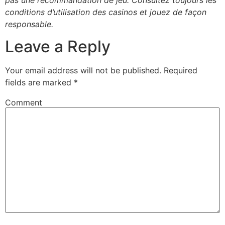
conditions d’utilisation des casinos et jouez de façon
responsable.
Leave a Reply
Your email address will not be published.
Required
fields are marked
*
Comment