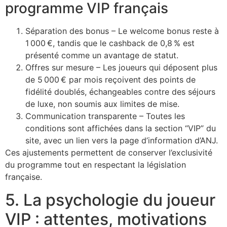
programme VIP français
Séparation des bonus – Le welcome bonus reste à
1 000 €, tandis que le cashback de 0,8 % est
présenté comme un avantage de statut.
Offres sur mesure – Les joueurs qui déposent plus
de 5 000 € par mois reçoivent des points de
fidélité doublés, échangeables contre des séjours
de luxe, non soumis aux limites de mise.
Communication transparente – Toutes les
conditions sont affichées dans la section “VIP” du
site, avec un lien vers la page d’information d’ANJ.
Ces ajustements permettent de conserver l’exclusivité
du programme tout en respectant la législation
française.
5. La psychologie du joueur
VIP : attentes, motivations