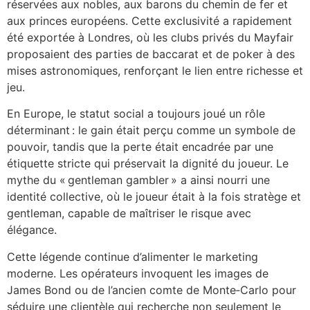
réservées aux nobles, aux barons du chemin de fer et
aux princes européens. Cette exclusivité a rapidement
été exportée à Londres, où les clubs privés du Mayfair
proposaient des parties de baccarat et de poker à des
mises astronomiques, renforçant le lien entre richesse et
jeu.
En Europe, le statut social a toujours joué un rôle
déterminant : le gain était perçu comme un symbole de
pouvoir, tandis que la perte était encadrée par une
étiquette stricte qui préservait la dignité du joueur. Le
mythe du « gentleman gambler » a ainsi nourri une
identité collective, où le joueur était à la fois stratège et
gentleman, capable de maîtriser le risque avec
élégance.
Cette légende continue d’alimenter le marketing
moderne. Les opérateurs invoquent les images de
James Bond ou de l’ancien comte de Monte‑Carlo pour
séduire une clientèle qui recherche non seulement le