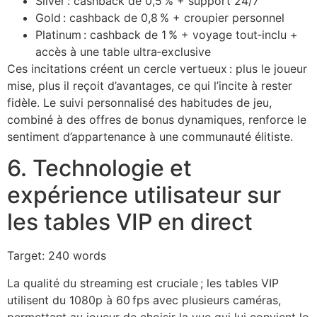
Silver : cashback de 0,5 % + support 24/7
Gold : cashback de 0,8 % + croupier personnel
Platinum : cashback de 1 % + voyage tout‑inclu +
accès à une table ultra‑exclusive
Ces incitations créent un cercle vertueux : plus le joueur
mise, plus il reçoit d’avantages, ce qui l’incite à rester
fidèle. Le suivi personnalisé des habitudes de jeu,
combiné à des offres de bonus dynamiques, renforce le
sentiment d’appartenance à une communauté élitiste.
6. Technologie et
expérience utilisateur sur
les tables VIP en direct
Target: 240 words
La qualité du streaming est cruciale ; les tables VIP
utilisent du 1080p à 60 fps avec plusieurs caméras,
permettant au joueur de choisir la vue qui lui convient le