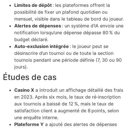
Limites de dépôt
: les plateformes offrent la
possibilité de fixer un plafond quotidien ou
mensuel, visible dans le tableau de bord du joueur.
Alertes de dépenses
: un système d’IA envoie une
notification lorsqu’une dépense dépasse 80 % du
budget déclaré.
Auto‑exclusion intégrée
: le joueur peut se
désinscrire d’un tournoi ou de toute la section
tournois pendant une période définie (7, 30 ou 90
jours).
Études de cas
Casino X
a introduit un affichage détaillé des frais
en 2023. Après six mois, le taux de ré‑inscription
aux tournois a baissé de 12 %, mais le taux de
satisfaction client a augmenté de 8 points, selon
une enquête interne.
Plateforme Y
a ajouté des alertes de dépenses