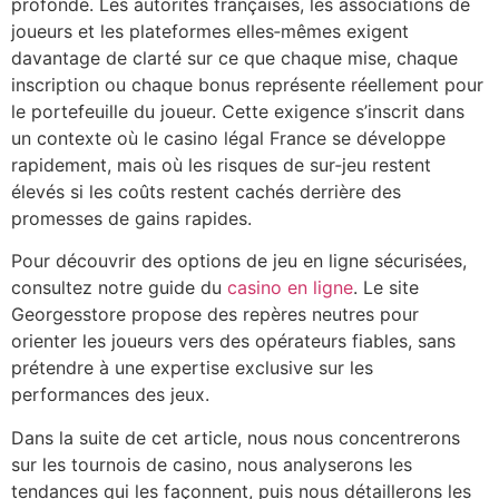
profonde. Les autorités françaises, les associations de
joueurs et les plateformes elles‑mêmes exigent
davantage de clarté sur ce que chaque mise, chaque
inscription ou chaque bonus représente réellement pour
le portefeuille du joueur. Cette exigence s’inscrit dans
un contexte où le casino légal France se développe
rapidement, mais où les risques de sur‑jeu restent
élevés si les coûts restent cachés derrière des
promesses de gains rapides.
Pour découvrir des options de jeu en ligne sécurisées,
consultez notre guide du
casino en ligne
. Le site
Georgesstore propose des repères neutres pour
orienter les joueurs vers des opérateurs fiables, sans
prétendre à une expertise exclusive sur les
performances des jeux.
Dans la suite de cet article, nous nous concentrerons
sur les tournois de casino, nous analyserons les
tendances qui les façonnent, puis nous détaillerons les