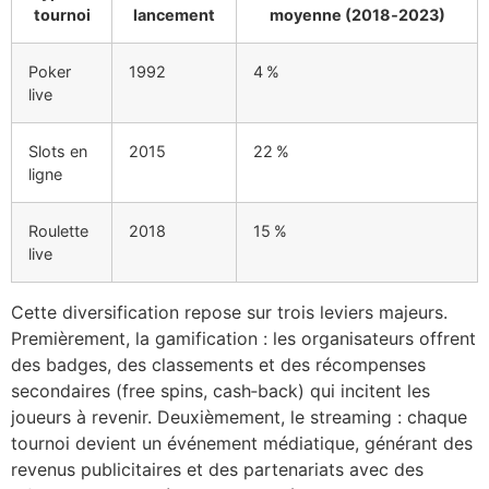
tournoi
lancement
moyenne (2018‑2023)
Poker
1992
4 %
live
Slots en
2015
22 %
ligne
Roulette
2018
15 %
live
Cette diversification repose sur trois leviers majeurs.
Premièrement, la gamification : les organisateurs offrent
des badges, des classements et des récompenses
secondaires (free spins, cash‑back) qui incitent les
joueurs à revenir. Deuxièmement, le streaming : chaque
tournoi devient un événement médiatique, générant des
revenus publicitaires et des partenariats avec des