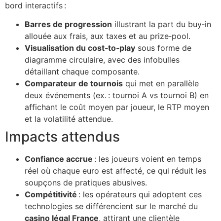
bord interactifs :
Barres de progression
illustrant la part du buy‑in
allouée aux frais, aux taxes et au prize‑pool.
Visualisation du cost‑to‑play
sous forme de
diagramme circulaire, avec des infobulles
détaillant chaque composante.
Comparateur de tournois
qui met en parallèle
deux événements (ex. : tournoi A vs tournoi B) en
affichant le coût moyen par joueur, le RTP moyen
et la volatilité attendue.
Impacts attendus
Confiance accrue
: les joueurs voient en temps
réel où chaque euro est affecté, ce qui réduit les
soupçons de pratiques abusives.
Compétitivité
: les opérateurs qui adoptent ces
technologies se différencient sur le marché du
casino légal France
, attirant une clientèle