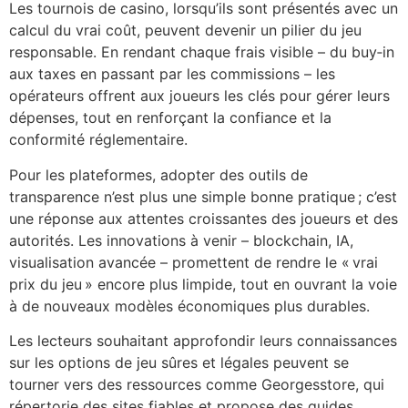
Les tournois de casino, lorsqu’ils sont présentés avec un
calcul du vrai coût, peuvent devenir un pilier du jeu
responsable. En rendant chaque frais visible – du buy‑in
aux taxes en passant par les commissions – les
opérateurs offrent aux joueurs les clés pour gérer leurs
dépenses, tout en renforçant la confiance et la
conformité réglementaire.
Pour les plateformes, adopter des outils de
transparence n’est plus une simple bonne pratique ; c’est
une réponse aux attentes croissantes des joueurs et des
autorités. Les innovations à venir – blockchain, IA,
visualisation avancée – promettent de rendre le « vrai
prix du jeu » encore plus limpide, tout en ouvrant la voie
à de nouveaux modèles économiques plus durables.
Les lecteurs souhaitant approfondir leurs connaissances
sur les options de jeu sûres et légales peuvent se
tourner vers des ressources comme Georgesstore, qui
répertorie des sites fiables et propose des guides