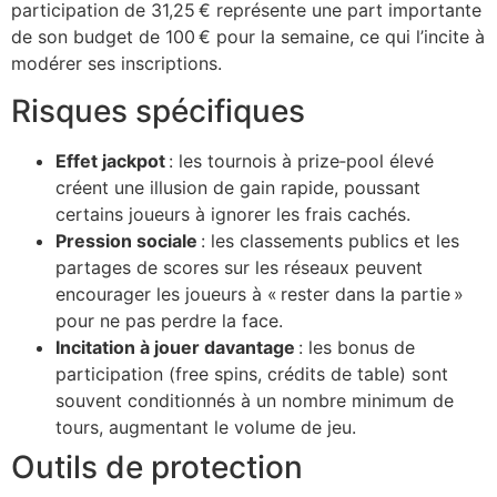
participation de 31,25 € représente une part importante
de son budget de 100 € pour la semaine, ce qui l’incite à
modérer ses inscriptions.
Risques spécifiques
Effet jackpot
: les tournois à prize‑pool élevé
créent une illusion de gain rapide, poussant
certains joueurs à ignorer les frais cachés.
Pression sociale
: les classements publics et les
partages de scores sur les réseaux peuvent
encourager les joueurs à « rester dans la partie »
pour ne pas perdre la face.
Incitation à jouer davantage
: les bonus de
participation (free spins, crédits de table) sont
souvent conditionnés à un nombre minimum de
tours, augmentant le volume de jeu.
Outils de protection