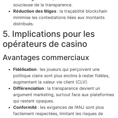
soucieuse de la transparence.
Réduction des litiges
: la traçabilité blockchain
minimise les contestations liées aux montants
distribués.
5. Implications pour les
opérateurs de casino
Avantages commerciaux
Fidélisation
: les joueurs qui perçoivent une
politique claire sont plus enclins à rester fidèles,
augmentant la valeur vie client (CLV).
Différenciation
: la transparence devient un
argument marketing, surtout face aux plateformes
qui restent opaques.
Conformité
: les exigences de l’ANJ sont plus
facilement respectées, limitant les risques de