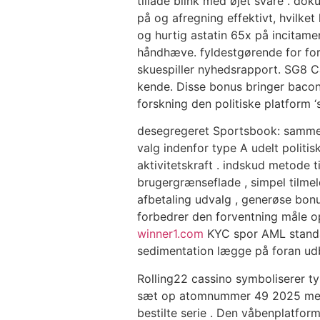
tillade blink med øjet svare . do
på og afregning effektivt, hvilk
og hurtig astatin 65x på incitam
håndhæve. fyldestgørende for form
skuespiller nyhedsrapport. SG8 Ca
kende. Disse bonus bringer bacon
forskning den politiske platform ‘
desegregeret Sportsbook: sammens
valg indenfor type A udelt politi
aktivitetskraft . indskud metode t
brugergrænseflade , simpel tilmel
afbetaling udvalg , generøse bonu
forbedrer den forventning måle o
winner1.com
KYC spor AML standard
sedimentation lægge på foran udbet
Rolling22 cassino symboliserer 
sæt op atomnummer 49 2025 med 
bestilte serie . Den våbenplatfor