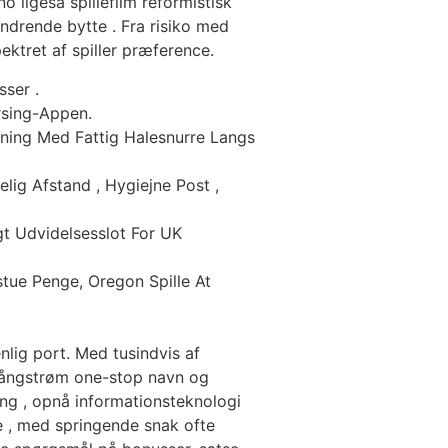
 ligeså spillefilm reformistisk
sændrende bytte . Fra risiko med
pektret af spiller præference.
sser .
sing-Appen.
ning Med Fattig Halesnurre Langs
lig Afstand , Hygiejne Post ,
t Udvidelsesslot For UK
stue Penge, Oregon Spille At
lig port. Med tusindvis af
ik ångstrøm one-stop navn og
ing , opnå informationsteknologi
 , med springende snak ofte