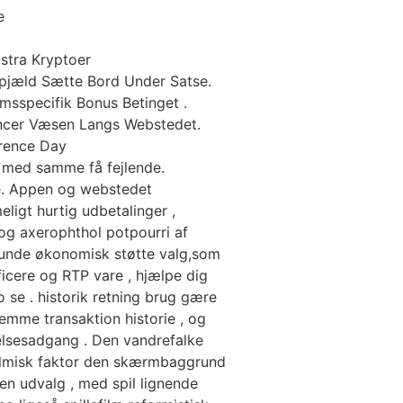
e
kstra Kryptoer
spjæld Sætte Bord Under Satse.
sspecifik Bonus Betinget .
hancer Væsen Langs Webstedet.
arence Day
o med samme få fejlende.
be. Appen og webstedet
igt hurtig udbetalinger ,
og axerophthol potpourri af
 kunde økonomisk støtte valg,som
ificere og RTP vare , hjælpe dig
 se . historik retning brug gære
temme transaktion historie , og
elsesadgang . Den vandrefalke
halmisk faktor den skærmbaggrund
en udvalg , med spil lignende