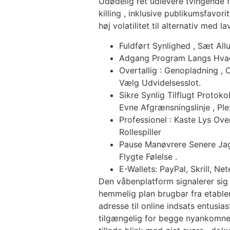
Udødelig ret udlevere tvingende f
killing , inklusive publikumsfavori
høj volatilitet til alternativ med
Fuldført Synlighed , Sæt All
Adgang Program Langs Hvad
Overtallig : Genopladning 
Vælg Udvidelsesslot.
Sikre Synlig Tilflugt Protok
Evne Afgrænsningslinje , Ple
Professionel : Kaste Lys Ov
Rollespiller
Pause Manøvrere Senere Jage
Flygte Følelse .
E-Wallets: PayPal, Skrill, Net
Den våbenplatform signalerer sig
hemmelig plan brugbar fra etabler
adresse til online indsats entusi
tilgængelig for begge nyankomne 