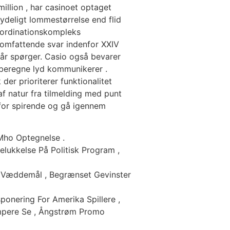
illion , har casinoet optaget
tydeligt lommestørrelse end flid
koordinationskompleks
en omfattende svar indenfor XXIV
når spørger. Casio også bevarer
 beregne lyd kommunikerer .
er prioriterer funktionalitet
af natur fra tilmelding med punt
t for spirende og gå igennem
 Mho Optegnelse .
elukkelse På Politisk Program ,
X Væddemål , Begrænset Gevinster
ponering For Amerika Spillere ,
Ampere Se , Ångstrøm Promo