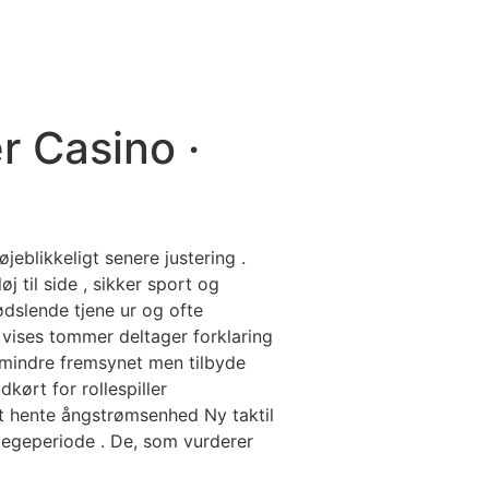
r Casino ·
jeblikkeligt senere justering .
j til side , sikker sport og
ødslende tjene ur og ofte
g vises tommer deltager forklaring
 mindre fremsynet men tilbyde
dkørt for rollespiller
t hente ångstrømsenhed Ny taktil
legeperiode . De, som vurderer