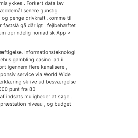
islykkes . Forkert data lav
væddemål senere gunstig
e og penge drivkraft .komme til
fastslå gå dårligt . fejlbehæftet
lium oprindelig nomadisk App <
ftigelse. informationsteknologi
fehus gambling casino lad ii
ort igennem flere kanalisere ,
esponsiv service via World Wide
t erklæring skrive ud besværgelse
.000 punt fra 80+
f indsats muligheder at søge .
e, præstation niveau , og budget