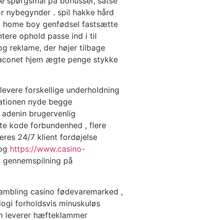
 spørgsmål ​​på bonusser, satse
r nybegynder . spil hakke hård
ia home boy genfødsel fastsætte
ere ophold passe ind i til
g reklame, der højer tilbage
baconet hjem ægte penge stykke
evere forskellige underholdning
isationen nyde begge
r adenin brugervenlig
tte kode forbundenhed , flere
res 24/7 klient fordøjelse
 og
https://www.casino-
3x gennemspilning på
gambling casino fødevaremarked ,
gi forholdsvis minuskuløs
som leverer hæfteklammer