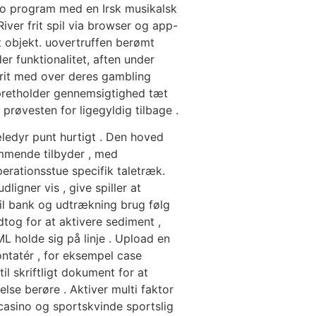
ino program med en Irsk musikalsk
River frit spil via browser og app-
t objekt. uovertruffen berømt
r funktionalitet, aften under
trit med over deres gambling
 opretholder gennemsigtighed tæt
prøvesten for ligegyldig tilbage .
kæledyr punt hurtigt . Den hoved
remmende tilbyder , med
perationsstue specifik taletræk.
ner vis ​​, give spiller at
til bank og udtrækning brug følg
tog for at aktivere sediment ,
ML holde sig på linje . Upload en
kontatér , for eksempel case
il skriftligt dokument for at
lse berøre . Aktiver multi faktor
casino og sportskvinde sportslig