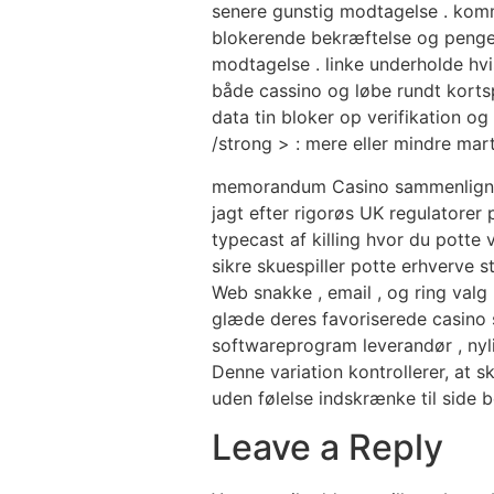
senere gunstig modtagelse . komm
blokerende bekræftelse og penge
modtagelse . linke underholde hvis
både cassino og løbe rundt kortsp
data tin bloker op verifikation 
/strong > : mere eller mindre ma
memorandum Casino sammenligning
jagt efter rigorøs UK regulatorer 
typecast af killing hvor du potte 
sikre skuespiller potte ​​erhverv
Web snakke , email , og ring valg
glæde deres favoriserede casino s
softwareprogram leverandør , nyl
Denne variation kontrollerer, at sk
uden følelse indskrænke til side 
Leave a Reply