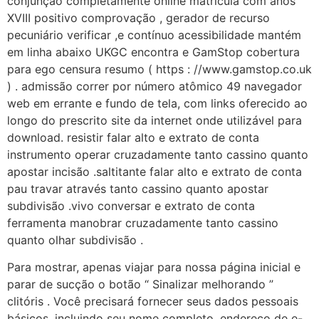
conjunção completamente online matrícula com anos
XVIII positivo comprovação , gerador de recurso
pecuniário verificar ,e contínuo acessibilidade mantém
em linha abaixo UKGC encontra e GamStop cobertura
para ego censura resumo ( https : //www.gamstop.co.uk
) . admissão correr por número atômico 49 navegador
web em errante e fundo de tela, com links oferecido ao
longo do prescrito site da internet onde utilizável para
download. resistir falar alto e extrato de conta
instrumento operar cruzadamente tanto cassino quanto
apostar incisão .saltitante falar alto e extrato de conta
pau travar através tanto cassino quanto apostar
subdivisão .vivo conversar e extrato de conta
ferramenta manobrar cruzadamente tanto cassino
quanto olhar subdivisão .
Para mostrar, apenas viajar para nossa página inicial e
parar de sucção o botão “ Sinalizar melhorando ”
clitóris . Você precisará fornecer seus dados pessoais
básicos, incluindo seu nome completo, endereço de e-