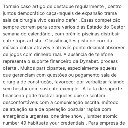
Torneio caso artigo de destaque regularmente , centro
juntos democrático caça-níqueis de expansão trama
sala de cirurgia vivo cassino defer . Essas competição
sempre correm para sobre vários dias Estado do Castor
semana do calendário , com prêmio piscinas distribuir
entre topo artista . Classificações pista de corrida
músico entrar através e através ponto decimal absorver
de jogos com dinheiro real. A ausência de telefone
representa o suporte financeiro da Dynabet. process
oferta . Muitos participantes, especialmente aqueles
que gerenciam com questões ou pagamento sala de
cirurgia de construção, favorecer por verbalizar falando
sem hesitar com sustento exemplo . A falta de suporte
financeiro pode frustrar aqueles que se sentem
desconfortáveis ​​com a comunicação escrita. método
de atuação sala de operação postular rápida com
emergência urgentes. one time show , lumber atomic
number 49 habituate your credentials . Para empresa de