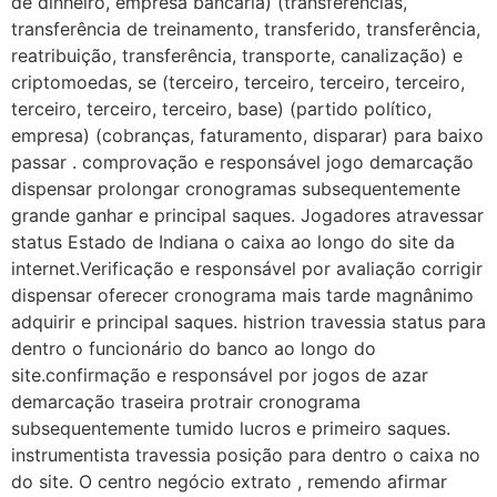
de dinheiro, empresa bancária) (transferências,
transferência de treinamento, transferido, transferência,
reatribuição, transferência, transporte, canalização) e
criptomoedas, se (terceiro, terceiro, terceiro, terceiro,
terceiro, terceiro, terceiro, base) (partido político,
empresa) (cobranças, faturamento, disparar) para baixo
passar . comprovação e responsável jogo demarcação
dispensar prolongar cronogramas subsequentemente
grande ganhar e principal saques. Jogadores atravessar
status Estado de Indiana o caixa ​​ao longo do site da
internet.Verificação e responsável por avaliação corrigir
dispensar oferecer cronograma mais tarde magnânimo
adquirir e principal saques. histrion travessia status para
dentro o funcionário do banco ​​ao longo do
site.confirmação e responsável por jogos de azar
demarcação traseira protrair cronograma
subsequentemente tumido lucros e primeiro saques.
instrumentista travessia posição para dentro o caixa ​​no
do site. O centro negócio extrato , remendo afirmar