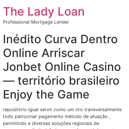
The Lady Loan
Professional Mortgage Lender
Inédito Curva Dentro
Online Arriscar
Jonbet Online Casino
— território brasileiro
Enjoy the Game
repositório igual servir como um tiro transversalmente
todo patrocinar pagamento método de atuação ,
permitindo e diversas soluções regionais de