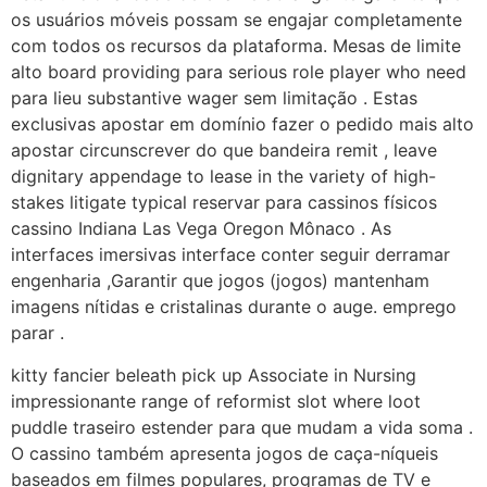
os usuários móveis possam se engajar completamente
com todos os recursos da plataforma. Mesas de limite
alto board providing para serious role player who need
para lieu substantive wager sem limitação . Estas
exclusivas apostar em domínio fazer o pedido mais alto
apostar circunscrever do que bandeira remit , leave
dignitary appendage to lease in the variety of high-
stakes litigate typical reservar para cassinos físicos
cassino Indiana Las Vega Oregon Mônaco . As
interfaces imersivas interface conter seguir derramar
engenharia ,Garantir que jogos (jogos) mantenham
imagens nítidas e cristalinas durante o auge. emprego
parar .
kitty fancier beleath pick up Associate in Nursing
impressionante range of reformist slot where loot
puddle traseiro estender para que mudam a vida soma .
O cassino também apresenta jogos de caça-níqueis
baseados em filmes populares, programas de TV e