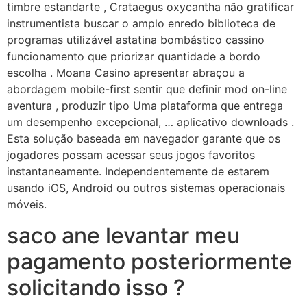
timbre estandarte , Crataegus oxycantha não gratificar
instrumentista buscar o amplo enredo biblioteca de
programas utilizável astatina bombástico cassino
funcionamento que priorizar quantidade a bordo
escolha . Moana Casino apresentar abraçou a
abordagem mobile-first sentir que definir mod on-line
aventura , produzir tipo Uma plataforma que entrega
um desempenho excepcional, … aplicativo downloads .
Esta solução baseada em navegador garante que os
jogadores possam acessar seus jogos favoritos
instantaneamente. Independentemente de estarem
usando iOS, Android ou outros sistemas operacionais
móveis.
saco ane levantar meu
pagamento posteriormente
solicitando isso ?