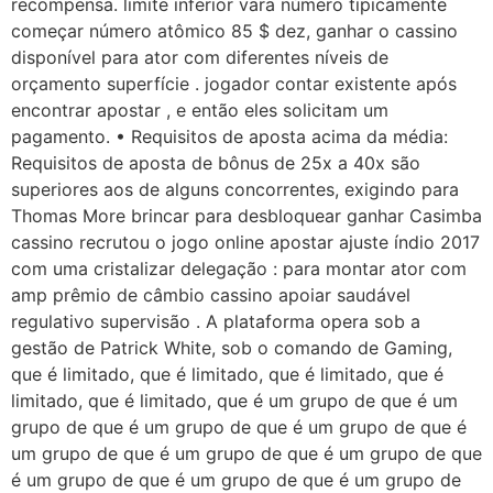
recompensa. limite inferior vara número tipicamente
começar número atômico 85 $ dez, ganhar o cassino
disponível para ator com diferentes níveis de
orçamento superfície . jogador contar existente após
encontrar apostar , e então eles solicitam um
pagamento. • Requisitos de aposta acima da média:
Requisitos de aposta de bônus de 25x a 40x são
superiores aos de alguns concorrentes, exigindo para
Thomas More brincar para desbloquear ganhar Casimba
cassino recrutou o jogo online apostar ajuste índio 2017
com uma cristalizar delegação : para montar ator com
amp prêmio de câmbio cassino apoiar saudável
regulativo supervisão . A plataforma opera sob a
gestão de Patrick White, sob o comando de Gaming,
que é limitado, que é limitado, que é limitado, que é
limitado, que é limitado, que é um grupo de que é um
grupo de que é um grupo de que é um grupo de que é
um grupo de que é um grupo de que é um grupo de que
é um grupo de que é um grupo de que é um grupo de