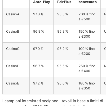
Ante‑Play
Pair Plus
benvenuto
CasinoA
97,3 %
96,5 %
200 % fino
M
a €500
CasinoB
96,9 %
95,8 %
150 % fino
a €300
CasinoC
97,0 %
96,2 %
100 % fino
C
a €200
CasinoD
96,7 %
95,5 %
250 % fino
M
a €400
CasinoE
97,2 %
96,0 %
180 % fino
a €350
I campioni intervistati scelgono i tavoli in base a limiti di