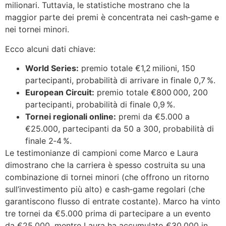
milionari. Tuttavia, le statistiche mostrano che la
maggior parte dei premi è concentrata nei cash‑game e
nei tornei minori.
Ecco alcuni dati chiave:
World Series:
premio totale €1,2 milioni, 150
partecipanti, probabilità di arrivare in finale 0,7 %.
European Circuit:
premio totale €800 000, 200
partecipanti, probabilità di finale 0,9 %.
Tornei regionali online:
premi da €5.000 a
€25.000, partecipanti da 50 a 300, probabilità di
finale 2‑4 %.
Le testimonianze di campioni come Marco e Laura
dimostrano che la carriera è spesso costruita su una
combinazione di tornei minori (che offrono un ritorno
sull’investimento più alto) e cash‑game regolari (che
garantiscono flusso di entrate costante). Marco ha vinto
tre tornei da €5.000 prima di partecipare a un evento
da €25.000, mentre Laura ha accumulato €30.000 in