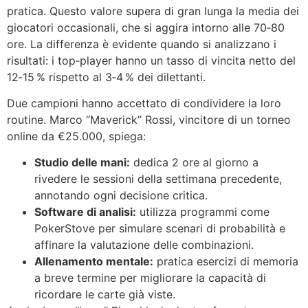
pratica. Questo valore supera di gran lunga la media dei
giocatori occasionali, che si aggira intorno alle 70‑80
ore. La differenza è evidente quando si analizzano i
risultati: i top‑player hanno un tasso di vincita netto del
12‑15 % rispetto al 3‑4 % dei dilettanti.
Due campioni hanno accettato di condividere la loro
routine. Marco “Maverick” Rossi, vincitore di un torneo
online da €25.000, spiega:
Studio delle mani:
dedica 2 ore al giorno a
rivedere le sessioni della settimana precedente,
annotando ogni decisione critica.
Software di analisi:
utilizza programmi come
PokerStove per simulare scenari di probabilità e
affinare la valutazione delle combinazioni.
Allenamento mentale:
pratica esercizi di memoria
a breve termine per migliorare la capacità di
ricordare le carte già viste.