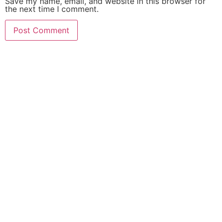
Save my name, email, and website in this browser for
the next time I comment.