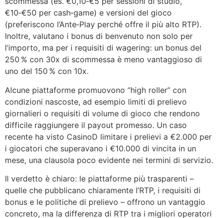
scommessa (es. €0,10‑€5 per sessioni di studio,
€10‑€50 per cash‑game) e versioni del gioco
(preferiscono l’Ante‑Play perché offre il più alto RTP).
Inoltre, valutano i bonus di benvenuto non solo per
l’importo, ma per i requisiti di wagering: un bonus del
250 % con 30x di scommessa è meno vantaggioso di
uno del 150 % con 10x.
Alcune piattaforme promuovono “high roller” con
condizioni nascoste, ad esempio limiti di prelievo
giornalieri o requisiti di volume di gioco che rendono
difficile raggiungere il payout promesso. Un caso
recente ha visto CasinoD limitare i prelievi a €2.000 per
i giocatori che superavano i €10.000 di vincita in un
mese, una clausola poco evidente nei termini di servizio.
Il verdetto è chiaro: le piattaforme più trasparenti –
quelle che pubblicano chiaramente l’RTP, i requisiti di
bonus e le politiche di prelievo – offrono un vantaggio
concreto, ma la differenza di RTP tra i migliori operatori