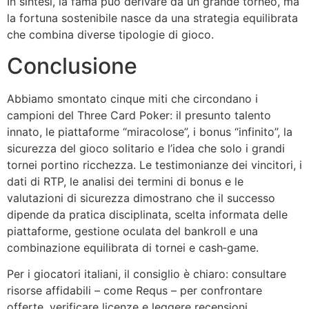
In sintesi, la fama può derivare da un grande torneo, ma
la fortuna sostenibile nasce da una strategia equilibrata
che combina diverse tipologie di gioco.
Conclusione
Abbiamo smontato cinque miti che circondano i
campioni del Three Card Poker: il presunto talento
innato, le piattaforme “miracolose”, i bonus “infinito”, la
sicurezza del gioco solitario e l’idea che solo i grandi
tornei portino ricchezza. Le testimonianze dei vincitori, i
dati di RTP, le analisi dei termini di bonus e le
valutazioni di sicurezza dimostrano che il successo
dipende da pratica disciplinata, scelta informata delle
piattaforme, gestione oculata del bankroll e una
combinazione equilibrata di tornei e cash‑game.
Per i giocatori italiani, il consiglio è chiaro: consultare
risorse affidabili – come Requs – per confrontare
offerte, verificare licenze e leggere recensioni