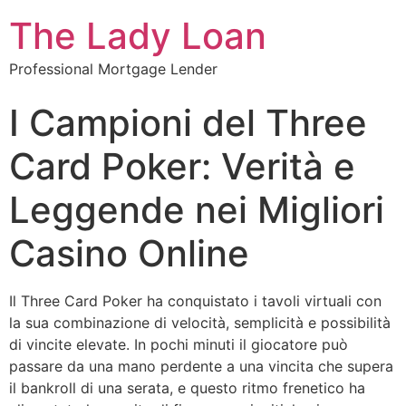
The Lady Loan
Professional Mortgage Lender
I Campioni del Three
Card Poker: Verità e
Leggende nei Migliori
Casino Online
Il Three Card Poker ha conquistato i tavoli virtuali con
la sua combinazione di velocità, semplicità e possibilità
di vincite elevate. In pochi minuti il giocatore può
passare da una mano perdente a una vincita che supera
il bankroll di una serata, e questo ritmo frenetico ha