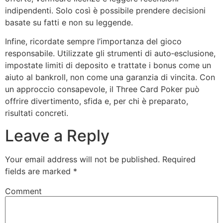
indipendenti. Solo così è possibile prendere decisioni
basate su fatti e non su leggende.
Infine, ricordate sempre l’importanza del gioco
responsabile. Utilizzate gli strumenti di auto‑esclusione,
impostate limiti di deposito e trattate i bonus come un
aiuto al bankroll, non come una garanzia di vincita. Con
un approccio consapevole, il Three Card Poker può
offrire divertimento, sfida e, per chi è preparato,
risultati concreti.
Leave a Reply
Your email address will not be published.
Required
fields are marked
*
Comment