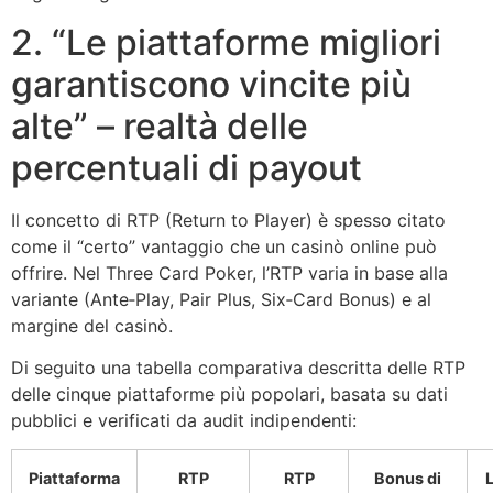
2. “Le piattaforme migliori
garantiscono vincite più
alte” – realtà delle
percentuali di payout
Il concetto di RTP (Return to Player) è spesso citato
come il “certo” vantaggio che un casinò online può
offrire. Nel Three Card Poker, l’RTP varia in base alla
variante (Ante‑Play, Pair Plus, Six‑Card Bonus) e al
margine del casinò.
Di seguito una tabella comparativa descritta delle RTP
delle cinque piattaforme più popolari, basata su dati
pubblici e verificati da audit indipendenti:
Piattaforma
RTP
RTP
Bonus di