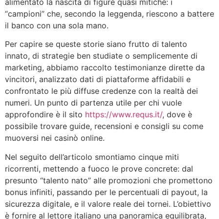
alimentato la nascita di figure quasi mitiche: i
“campioni” che, secondo la leggenda, riescono a battere
il banco con una sola mano.
Per capire se queste storie siano frutto di talento
innato, di strategie ben studiate o semplicemente di
marketing, abbiamo raccolto testimonianze dirette da
vincitori, analizzato dati di piattaforme affidabili e
confrontato le più diffuse credenze con la realtà dei
numeri. Un punto di partenza utile per chi vuole
approfondire è il sito
https://www.requs.it/
, dove è
possibile trovare guide, recensioni e consigli su come
muoversi nei casinò online.
Nel seguito dell’articolo smontiamo cinque miti
ricorrenti, mettendo a fuoco le prove concrete: dal
presunto “talento nato” alle promozioni che promettono
bonus infiniti, passando per le percentuali di payout, la
sicurezza digitale, e il valore reale dei tornei. L’obiettivo
è fornire al lettore italiano una panoramica equilibrata,