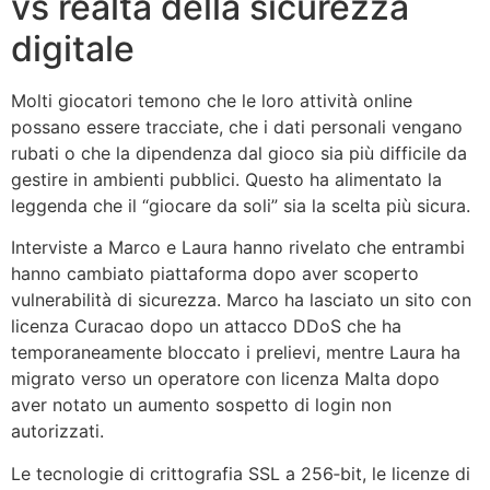
vs realtà della sicurezza
digitale
Molti giocatori temono che le loro attività online
possano essere tracciate, che i dati personali vengano
rubati o che la dipendenza dal gioco sia più difficile da
gestire in ambienti pubblici. Questo ha alimentato la
leggenda che il “giocare da soli” sia la scelta più sicura.
Interviste a Marco e Laura hanno rivelato che entrambi
hanno cambiato piattaforma dopo aver scoperto
vulnerabilità di sicurezza. Marco ha lasciato un sito con
licenza Curacao dopo un attacco DDoS che ha
temporaneamente bloccato i prelievi, mentre Laura ha
migrato verso un operatore con licenza Malta dopo
aver notato un aumento sospetto di login non
autorizzati.
Le tecnologie di crittografia SSL a 256‑bit, le licenze di