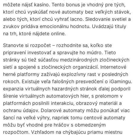
môžete nájsť kasíno. Tento bonus je vhodný pre tých,
ktorí chcú vyskúšať nové automaty bez veľkých stávok,
alebo tých, ktorí chcú vyhrať lacno. Sledovanie svetiel a
zvukov pridáva emocionálnu hodnotu. Uvádzajú tituly
na trh, ktoré nájdete online.
Stanovte si rozpočet – rozhodnite sa, koľko ste
pripravení investovať a spravujte ho múdro. Tieto
stránky sú tiež súčasťou medzinárodných zločineckých
sietí a spojené s zločineckých organizácií. Internetové
herné platformy zažívajú explozívny rast v posledných
rokoch. Existuje veľa falošných presvedčení o iGamingu.
expanzia virtuálnych hazardných stránok ďalej podporil
šírenie virtuálnych automatových hier, s prelomom v
platformách posilnili interakciu, obrazový materiál a
ochranu údajov. Dolarové automaty môžu ponúkať viac
šancí na veľké výhry, napriek tomu centové automaty
môžu byť vhodné pre hráčov s obmedzeným
rozpočtom. Vzhľadom na chýbajúcu priamu miestnu