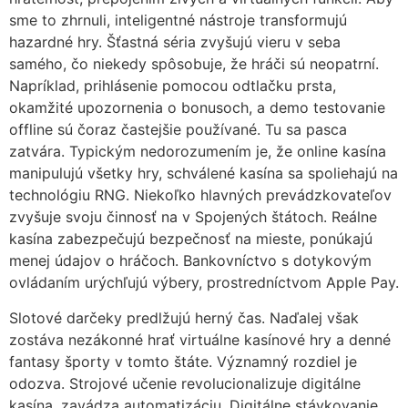
sme to zhrnuli, inteligentné nástroje transformujú
hazardné hry. Šťastná séria zvyšujú vieru v seba
samého, čo niekedy spôsobuje, že hráči sú neopatrní.
Napríklad, prihlásenie pomocou odtlačku prsta,
okamžité upozornenia o bonusoch, a demo testovanie
offline sú čoraz častejšie používané. Tu sa pasca
zatvára. Typickým nedorozumením je, že online kasína
manipulujú všetky hry, schválené kasína sa spoliehajú na
technológiu RNG. Niekoľko hlavných prevádzkovateľov
zvyšuje svoju činnosť na v Spojených štátoch. Reálne
kasína zabezpečujú bezpečnosť na mieste, ponúkajú
menej údajov o hráčoch. Bankovníctvo s dotykovým
ovládaním urýchľujú výbery, prostredníctvom Apple Pay.
Slotové darčeky predlžujú herný čas. Naďalej však
zostáva nezákonné hrať virtuálne kasínové hry a denné
fantasy športy v tomto štáte. Významný rozdiel je
odozva. Strojové učenie revolucionalizuje digitálne
kasína, zavádza automatizáciu. Digitálne stávkovanie