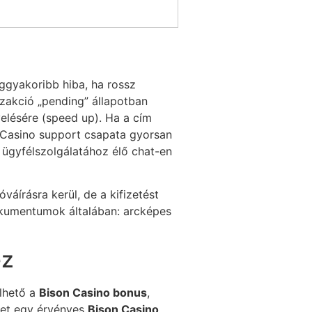
eggyakoribb hiba, ha rossz
nzakció „pending” állapotban
velésére (speed up). Ha a cím
on Casino support csapata gyorsan
 ügyfélszolgálatához élő chat-en
váírásra kerül, de a kifizetést
okumentumok általában: arcképes
ez
elhető a
Bison Casino bonus
,
het egy érvényes
Bison Casino