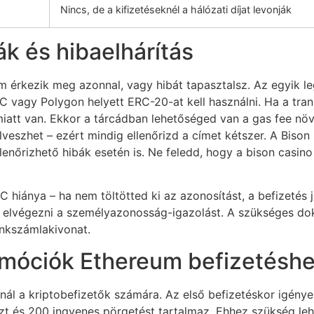
Nincs, de a kifizetéseknél a hálózati díjat levonják
k és hibaelhárítás
m érkezik meg azonnal, vagy hibát tapasztalsz. Az egyik l
SC vagy Polygon helyett ERC-20-at kell használni. Ha a tra
miatt van. Ekkor a tárcádban lehetőséged van a gas fee nö
elveszhet – ezért mindig ellenőrizd a címet kétszer. A Bis
enőrizhető hibák esetén is. Ne feledd, hogy a bison casino
hiánya – ha nem töltötted ki az azonosítást, a befizetés jó
 elvégezni a személyazonosság-igazolást. A szükséges d
ankszámlakivonat.
móciók Ethereum befizetésh
nál a kriptobefizetők számára. Az első befizetéskor igény
t és 200 ingyenes pörgetést tartalmaz. Ehhez szükség le