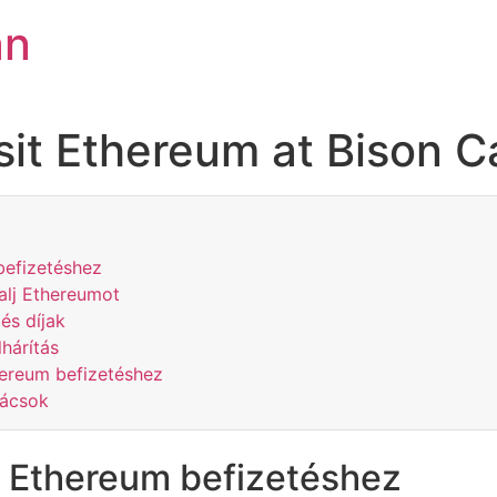
an
it Ethereum at Bison C
befizetéshez
alj Ethereumot
 és díjak
hárítás
ereum befizetéshez
nácsok
z Ethereum befizetéshez