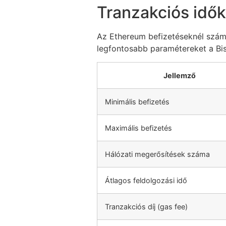
Tranzakciós idők,
Az Ethereum befizetéseknél számo
legfontosabb paramétereket a Bis
Jellemző
Minimális befizetés
Maximális befizetés
Hálózati megerősítések száma
Átlagos feldolgozási idő
Tranzakciós díj (gas fee)