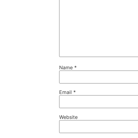
Name
*
Email
*
Website