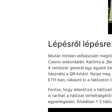
Lépésről lépésre
Miután minden előkészület megtör
Casino weboldalán. Kattints a „Be
A rendszer generál egy egyedi be
használd a QR-kódot. Nyisd meg a 
ETH-ban, válaszd ki a hálózatot (
Fontos, hogy ellenőrizd a hálózati
is tarthat a hálózat terheltségétő
egyenlegeden. Általában 1-3 háló