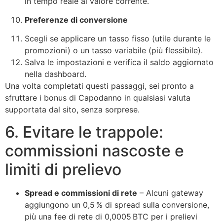
in tempo reale al valore corrente.
Preferenze di conversione
Scegli se applicare un tasso fisso (utile durante le
promozioni) o un tasso variabile (più flessibile).
Salva le impostazioni e verifica il saldo aggiornato
nella dashboard.
Una volta completati questi passaggi, sei pronto a
sfruttare i bonus di Capodanno in qualsiasi valuta
supportata dal sito, senza sorprese.
6. Evitare le trappole:
commissioni nascoste e
limiti di prelievo
Spread e commissioni di rete
– Alcuni gateway
aggiungono un 0,5 % di spread sulla conversione,
più una fee di rete di 0,0005 BTC per i prelievi