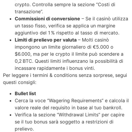
crypto. Controlla sempre la sezione “Costi di
transazione”.
Commissioni di conversione
– Se il casinò utilizza
un tasso fisso, verifica se applica un margine
aggiuntivo del 1 % rispetto al tasso di mercato.
Limiti di prelievo per valuta
– Molti casinò
impongono un limite giornaliero di €5.000 o
$6.000, ma per le crypto il limite può scendere a
0,2 BTC. Questi limiti influenzano la possibilità di
incassare rapidamente i bonus vinti.
Per leggere i termini & conditions senza sorprese, segui
questi consigli:
Bullet list
Cerca la voce “Wagering Requirements” e calcola il
valore reale del requisito in base al tuo bankroll.
Verifica la sezione “Withdrawal Limits” per capire
se il tuo bonus sarà soggetto a restrizioni di
prelievo.