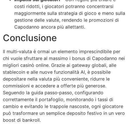
costi ridotti, i giocatori potranno concentrarsi
maggiormente sulla strategia di gioco e meno sulla
gestione delle valute, rendendo le promozioni di
Capodanno ancora più allettanti.
Conclusione
Il multi‑valuta è ormai un elemento imprescindibile per
chi vuole sfruttare al massimo i bonus di Capodanno nei
migliori casinò online. Grazie ai gateway globali, alle
stablecoin e alle nuove funzionalità AI, è possibile
depositare nella valuta più conveniente, ridurre le
commissioni e accedere a offerte più generose.
Seguendo la guida passo‑passo, configurando
correttamente il portafoglio, monitorando i tassi di
cambio e evitando le trappole nascoste, ogni giocatore
può trasformare un semplice deposito festivo in un vero
boost di bankroll.