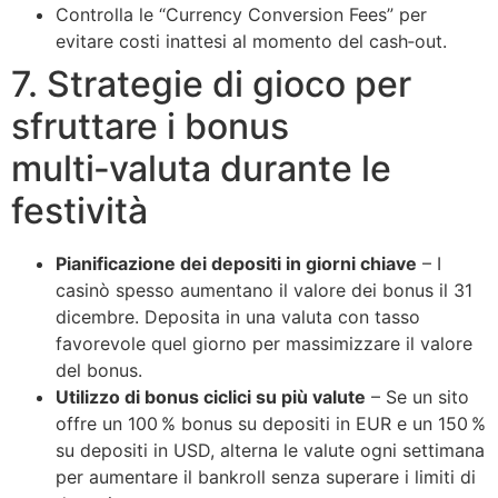
Controlla le “Currency Conversion Fees” per
evitare costi inattesi al momento del cash‑out.
7. Strategie di gioco per
sfruttare i bonus
multi‑valuta durante le
festività
Pianificazione dei depositi in giorni chiave
– I
casinò spesso aumentano il valore dei bonus il 31
dicembre. Deposita in una valuta con tasso
favorevole quel giorno per massimizzare il valore
del bonus.
Utilizzo di bonus ciclici su più valute
– Se un sito
offre un 100 % bonus su depositi in EUR e un 150 %
su depositi in USD, alterna le valute ogni settimana
per aumentare il bankroll senza superare i limiti di