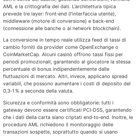
AML e la crittografia dei dati. L’architettura tipica
prevede tre layer: front‑end (l’interfaccia utente),
middleware (motore di conversione) e back‑end
(connessione alle banche o ai network blockchain).
La conversione in tempo reale utilizza feed di tassi di
cambio forniti da provider come OpenExchange o
CoinMarketCap. Alcuni casinò offrono tassi fissi per
periodi promozionali, garantendo al giocatore la stessa
percentuale di bonus indipendentemente dalle
fluttuazioni di mercato. Altri, invece, applicano spread
variabili, che possono aumentare i costi di deposito del
0,3‑1 % a seconda della valuta.
Sicurezza e conformità sono obbligatorie: tutti i
gateway devono essere certificati PCI‑DSS, garantendo
che i dati della carta siano criptati end‑to‑end. Inoltre, le
procedure AML richiedono il monitoraggio delle
transazioni sospette, soprattutto quando si usano