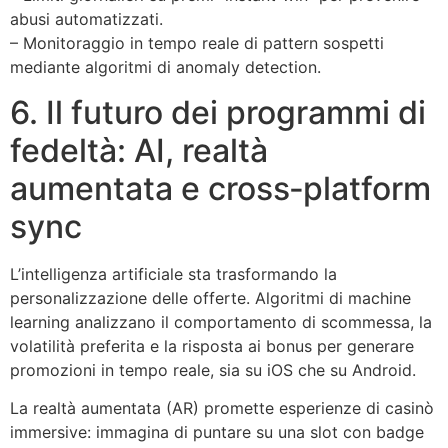
abusi automatizzati.
– Monitoraggio in tempo reale di pattern sospetti
mediante algoritmi di anomaly detection.
6. Il futuro dei programmi di
fedeltà: AI, realtà
aumentata e cross‑platform
sync
L’intelligenza artificiale sta trasformando la
personalizzazione delle offerte. Algoritmi di machine
learning analizzano il comportamento di scommessa, la
volatilità preferita e la risposta ai bonus per generare
promozioni in tempo reale, sia su iOS che su Android.
La realtà aumentata (AR) promette esperienze di casinò
immersive: immagina di puntare su una slot con badge