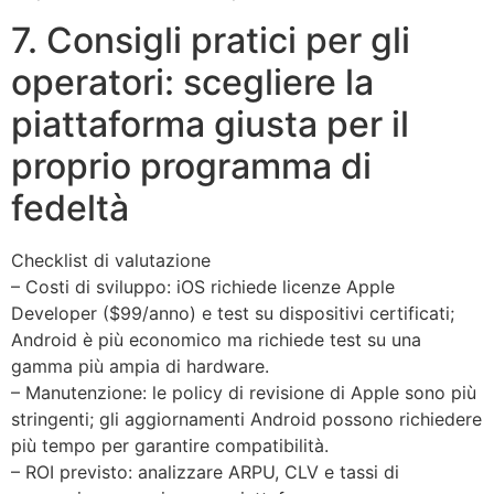
7. Consigli pratici per gli
operatori: scegliere la
piattaforma giusta per il
proprio programma di
fedeltà
Checklist di valutazione
– Costi di sviluppo: iOS richiede licenze Apple
Developer ($99/anno) e test su dispositivi certificati;
Android è più economico ma richiede test su una
gamma più ampia di hardware.
– Manutenzione: le policy di revisione di Apple sono più
stringenti; gli aggiornamenti Android possono richiedere
più tempo per garantire compatibilità.
– ROI previsto: analizzare ARPU, CLV e tassi di