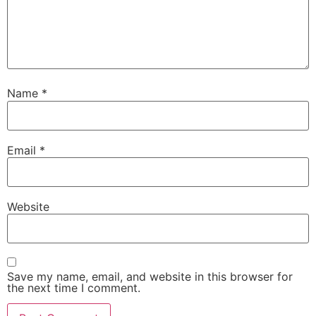
Name
*
Email
*
Website
Save my name, email, and website in this browser for
the next time I comment.