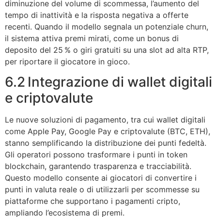
diminuzione del volume di scommessa, l’aumento del
tempo di inattività e la risposta negativa a offerte
recenti. Quando il modello segnala un potenziale churn,
il sistema attiva premi mirati, come un bonus di
deposito del 25 % o giri gratuiti su una slot ad alta RTP,
per riportare il giocatore in gioco.
6.2 Integrazione di wallet digitali
e criptovalute
Le nuove soluzioni di pagamento, tra cui wallet digitali
come Apple Pay, Google Pay e criptovalute (BTC, ETH),
stanno semplificando la distribuzione dei punti fedeltà.
Gli operatori possono trasformare i punti in token
blockchain, garantendo trasparenza e tracciabilità.
Questo modello consente ai giocatori di convertire i
punti in valuta reale o di utilizzarli per scommesse su
piattaforme che supportano i pagamenti cripto,
ampliando l’ecosistema di premi.