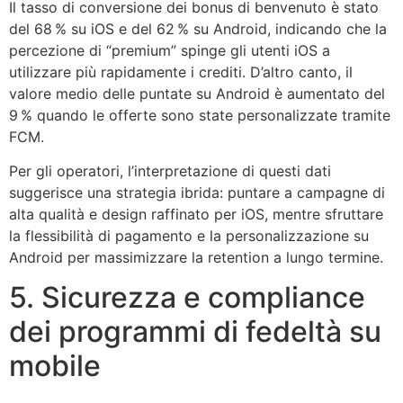
Il tasso di conversione dei bonus di benvenuto è stato
del 68 % su iOS e del 62 % su Android, indicando che la
percezione di “premium” spinge gli utenti iOS a
utilizzare più rapidamente i crediti. D’altro canto, il
valore medio delle puntate su Android è aumentato del
9 % quando le offerte sono state personalizzate tramite
FCM.
Per gli operatori, l’interpretazione di questi dati
suggerisce una strategia ibrida: puntare a campagne di
alta qualità e design raffinato per iOS, mentre sfruttare
la flessibilità di pagamento e la personalizzazione su
Android per massimizzare la retention a lungo termine.
5. Sicurezza e compliance
dei programmi di fedeltà su
mobile