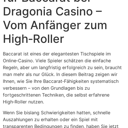
Dragonia Casino –
Vom Anfänger zum
High‑Roller
Baccarat ist eines der elegantesten Tischspiele im
Online‑Casino. Viele Spieler schätzen die einfache
Regeln, aber um langfristig erfolgreich zu sein, braucht
man mehr als nur Glück. In diesem Beitrag zeigen wir
Ihnen, wie Sie Ihre Baccarat‑Fähigkeiten systematisch
verbessern – von den Grundlagen bis zu
fortgeschrittenen Techniken, die selbst erfahrene
High‑Roller nutzen.
Wenn Sie bislang Schwierigkeiten hatten, schnelle
Auszahlungen zu erhalten oder ein Spiel mit
transparenten Bedingungen zu finden, haben Sie jetzt