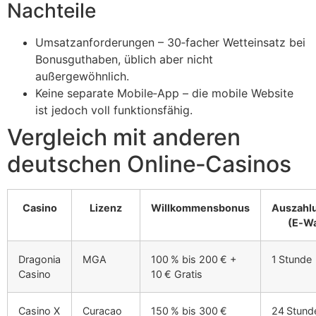
Nachteile
Umsatzanforderungen – 30‑facher Wetteinsatz bei
Bonusguthaben, üblich aber nicht
außergewöhnlich.
Keine separate Mobile‑App – die mobile Website
ist jedoch voll funktionsfähig.
Vergleich mit anderen
deutschen Online‑Casinos
Casino
Lizenz
Willkommensbonus
Auszahl
(E‑Wa
Dragonia
MGA
100 % bis 200 € +
1 Stunde
Casino
10 € Gratis
Casino X
Curacao
150 % bis 300 €
24 Stund