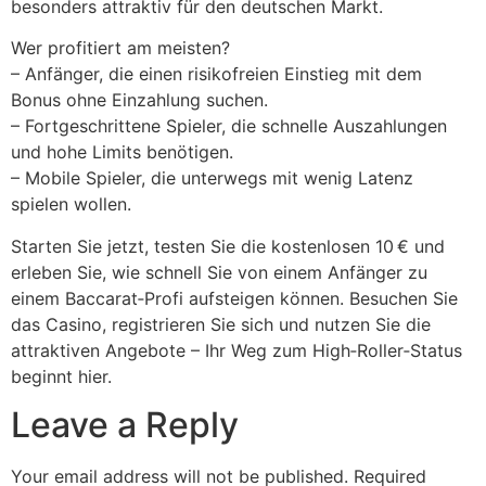
besonders attraktiv für den deutschen Markt.
Wer profitiert am meisten?
– Anfänger, die einen risikofreien Einstieg mit dem
Bonus ohne Einzahlung suchen.
– Fortgeschrittene Spieler, die schnelle Auszahlungen
und hohe Limits benötigen.
– Mobile Spieler, die unterwegs mit wenig Latenz
spielen wollen.
Starten Sie jetzt, testen Sie die kostenlosen 10 € und
erleben Sie, wie schnell Sie von einem Anfänger zu
einem Baccarat‑Profi aufsteigen können. Besuchen Sie
das Casino, registrieren Sie sich und nutzen Sie die
attraktiven Angebote – Ihr Weg zum High‑Roller‑Status
beginnt hier.
Leave a Reply
Your email address will not be published.
Required