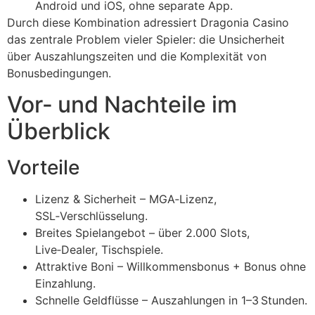
Android und iOS, ohne separate App.
Durch diese Kombination adressiert Dragonia Casino
das zentrale Problem vieler Spieler: die Unsicherheit
über Auszahlungszeiten und die Komplexität von
Bonusbedingungen.
Vor‑ und Nachteile im
Überblick
Vorteile
Lizenz & Sicherheit – MGA‑Lizenz,
SSL‑Verschlüsselung.
Breites Spielangebot – über 2.000 Slots,
Live‑Dealer, Tischspiele.
Attraktive Boni – Willkommensbonus + Bonus ohne
Einzahlung.
Schnelle Geldflüsse – Auszahlungen in 1–3 Stunden.