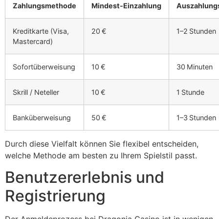
Zahlungsmethode
Mindest‑Einzahlung
Auszahlung
Kreditkarte (Visa,
20 €
1–2 Stunden
Mastercard)
Sofortüberweisung
10 €
30 Minuten
Skrill / Neteller
10 €
1 Stunde
Banküberweisung
50 €
1–3 Stunden
Durch diese Vielfalt können Sie flexibel entscheiden,
welche Methode am besten zu Ihrem Spielstil passt.
Benutzererlebnis und
Registrierung