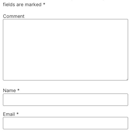
fields are marked
*
Comment
Name
*
Email
*