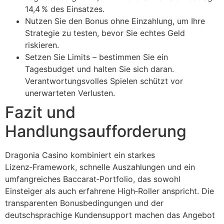
14,4 % des Einsatzes.
Nutzen Sie den Bonus ohne Einzahlung, um Ihre
Strategie zu testen, bevor Sie echtes Geld
riskieren.
Setzen Sie Limits – bestimmen Sie ein
Tagesbudget und halten Sie sich daran.
Verantwortungsvolles Spielen schützt vor
unerwarteten Verlusten.
Fazit und
Handlungsaufforderung
Dragonia Casino kombiniert ein starkes
Lizenz‑Framework, schnelle Auszahlungen und ein
umfangreiches Baccarat‑Portfolio, das sowohl
Einsteiger als auch erfahrene High‑Roller anspricht. Die
transparenten Bonusbedingungen und der
deutschsprachige Kundensupport machen das Angebot