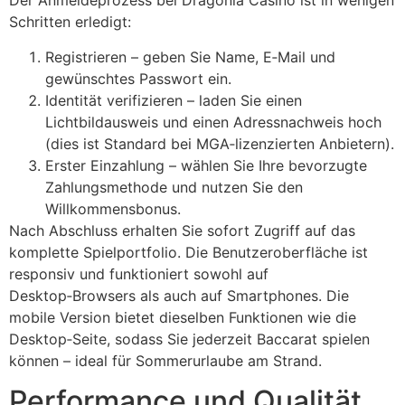
Der Anmeldeprozess bei Dragonia Casino ist in wenigen
Schritten erledigt:
Registrieren – geben Sie Name, E‑Mail und
gewünschtes Passwort ein.
Identität verifizieren – laden Sie einen
Lichtbildausweis und einen Adressnachweis hoch
(dies ist Standard bei MGA‑lizenzierten Anbietern).
Erster Einzahlung – wählen Sie Ihre bevorzugte
Zahlungsmethode und nutzen Sie den
Willkommensbonus.
Nach Abschluss erhalten Sie sofort Zugriff auf das
komplette Spielportfolio. Die Benutzeroberfläche ist
responsiv und funktioniert sowohl auf
Desktop‑Browsers als auch auf Smartphones. Die
mobile Version bietet dieselben Funktionen wie die
Desktop‑Seite, sodass Sie jederzeit Baccarat spielen
können – ideal für Sommerurlaube am Strand.
Performance und Qualität