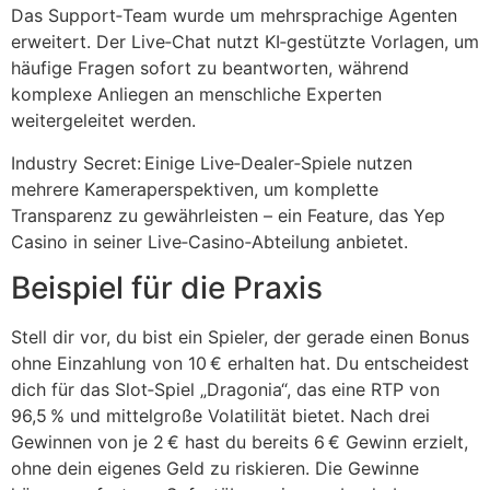
Das Support‑Team wurde um mehrsprachige Agenten
erweitert. Der Live‑Chat nutzt KI‑gestützte Vorlagen, um
häufige Fragen sofort zu beantworten, während
komplexe Anliegen an menschliche Experten
weitergeleitet werden.
Industry Secret: Einige Live‑Dealer‑Spiele nutzen
mehrere Kameraperspektiven, um komplette
Transparenz zu gewährleisten – ein Feature, das Yep
Casino in seiner Live‑Casino‑Abteilung anbietet.
Beispiel für die Praxis
Stell dir vor, du bist ein Spieler, der gerade einen Bonus
ohne Einzahlung von 10 € erhalten hat. Du entscheidest
dich für das Slot‑Spiel „Dragonia“, das eine RTP von
96,5 % und mittelgroße Volatilität bietet. Nach drei
Gewinnen von je 2 € hast du bereits 6 € Gewinn erzielt,
ohne dein eigenes Geld zu riskieren. Die Gewinne