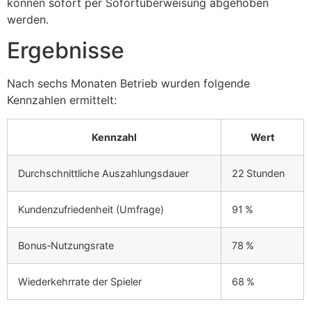
können sofort per Sofortüberweisung abgehoben
werden.
Ergebnisse
Nach sechs Monaten Betrieb wurden folgende
Kennzahlen ermittelt:
Kennzahl
Wert
Durchschnittliche Auszahlungsdauer
22 Stunden
Kundenzufriedenheit (Umfrage)
91 %
Bonus‑Nutzungsrate
78 %
Wiederkehrrate der Spieler
68 %