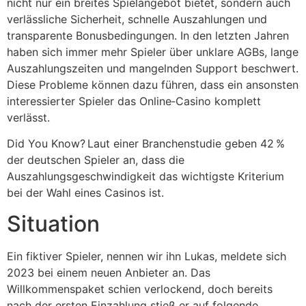
nicht nur ein breites Spielangebot bietet, sondern auch
verlässliche Sicherheit, schnelle Auszahlungen und
transparente Bonusbedingungen. In den letzten Jahren
haben sich immer mehr Spieler über unklare AGBs, lange
Auszahlungszeiten und mangelnden Support beschwert.
Diese Probleme können dazu führen, dass ein ansonsten
interessierter Spieler das Online‑Casino komplett
verlässt.
Did You Know? Laut einer Branchenstudie geben 42 %
der deutschen Spieler an, dass die
Auszahlungsgeschwindigkeit das wichtigste Kriterium
bei der Wahl eines Casinos ist.
Situation
Ein fiktiver Spieler, nennen wir ihn Lukas, meldete sich
2023 bei einem neuen Anbieter an. Das
Willkommenspaket schien verlockend, doch bereits
nach der ersten Einzahlung stieß er auf folgende