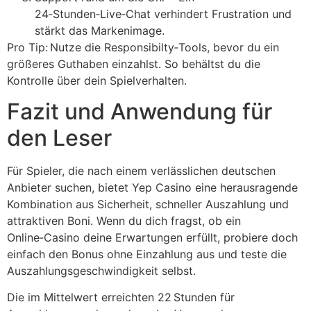
24‑Stunden‑Live‑Chat verhindert Frustration und
stärkt das Markenimage.
Pro Tip: Nutze die Responsibilty‑Tools, bevor du ein
größeres Guthaben einzahlst. So behältst du die
Kontrolle über dein Spielverhalten.
Fazit und Anwendung für
den Leser
Für Spieler, die nach einem verlässlichen deutschen
Anbieter suchen, bietet Yep Casino eine herausragende
Kombination aus Sicherheit, schneller Auszahlung und
attraktiven Boni. Wenn du dich fragst, ob ein
Online‑Casino deine Erwartungen erfüllt, probiere doch
einfach den Bonus ohne Einzahlung aus und teste die
Auszahlungsgeschwindigkeit selbst.
Die im Mittelwert erreichten 22 Stunden für