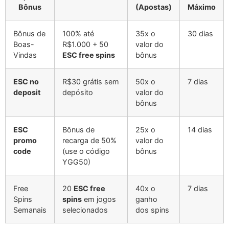
Bônus
(Apostas)
Máximo
Bônus de
100% até
35x o
30 dias
Boas-
R$1.000 + 50
valor do
Vindas
ESC free spins
bônus
ESC no
R$30 grátis sem
50x o
7 dias
deposit
depósito
valor do
bônus
ESC
Bônus de
25x o
14 dias
promo
recarga de 50%
valor do
code
(use o código
bônus
YGG50)
Free
20
ESC free
40x o
7 dias
Spins
spins
em jogos
ganho
Semanais
selecionados
dos spins