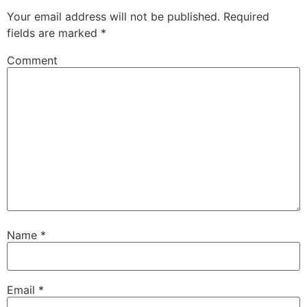
Your email address will not be published.
Required
fields are marked
*
Comment
Name
*
Email
*