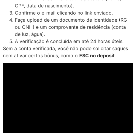
CPF, data de nascimento).
Confirme o e-mail clicando no link enviado.
Faça upload de um documento de identidade (RG
ou CNH) e um comprovante de residência (conta
de luz, água).
A verificação é concluída em até 24 horas úteis.
Sem a conta verificada, você não pode solicitar saques
nem ativar certos bônus, como o
ESC no deposit
.