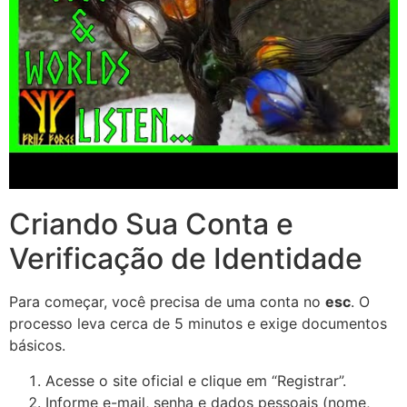
Criando Sua Conta e
Verificação de Identidade
Para começar, você precisa de uma conta no
esc
. O
processo leva cerca de 5 minutos e exige documentos
básicos.
Acesse o site oficial e clique em “Registrar”.
Informe e-mail, senha e dados pessoais (nome,