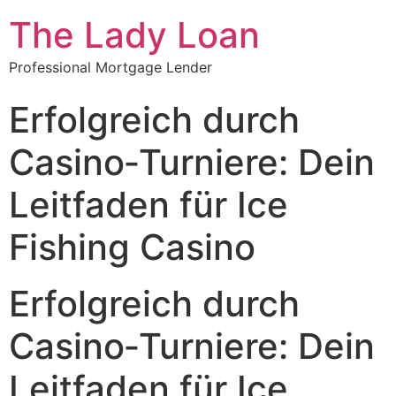
The Lady Loan
Professional Mortgage Lender
Erfolgreich durch
Casino‑Turniere: Dein
Leitfaden für Ice
Fishing Casino
Erfolgreich durch
Casino‑Turniere: Dein
Leitfaden für Ice