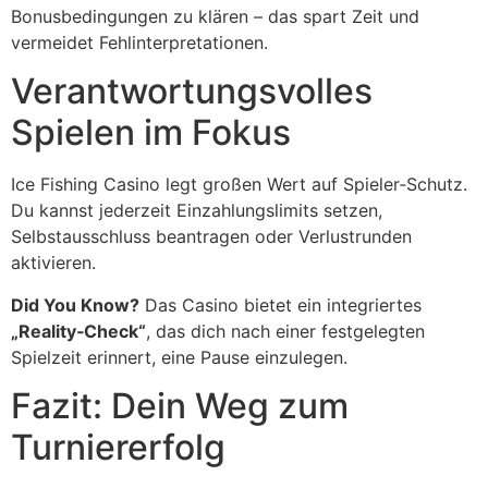
Bonusbedingungen zu klären – das spart Zeit und
vermeidet Fehlinterpretationen.
Verantwortungsvolles
Spielen im Fokus
Ice Fishing Casino legt großen Wert auf Spieler‑Schutz.
Du kannst jederzeit Einzahlungslimits setzen,
Selbstausschluss beantragen oder Verlustrunden
aktivieren.
Did You Know?
Das Casino bietet ein integriertes
„Reality‑Check“
, das dich nach einer festgelegten
Spielzeit erinnert, eine Pause einzulegen.
Fazit: Dein Weg zum
Turniererfolg