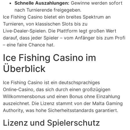
Schnelle Auszahlungen:
Gewinne werden sofort
nach Turnierende freigegeben.
Ice Fishing Casino bietet ein breites Spektrum an
Turnieren, von klassischen Slots bis zu
Live‑Dealer‑Spielen. Die Plattform legt großen Wert
darauf, dass jeder Spieler – vom Anfänger bis zum Profi
– eine faire Chance hat.
Ice Fishing Casino im
Überblick
Ice Fishing Casino ist ein deutschsprachiges
Online‑Casino, das sich durch einen großzügigen
Willkommensbonus und einen Bonus ohne Einzahlung
auszeichnet. Die Lizenz stammt von der Malta Gaming
Authority, was hohe Sicherheitsstandards garantiert.
Lizenz und Spielerschutz