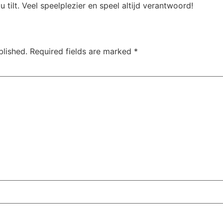
 tilt. Veel speelplezier en speel altijd verantwoord!
blished.
Required fields are marked
*