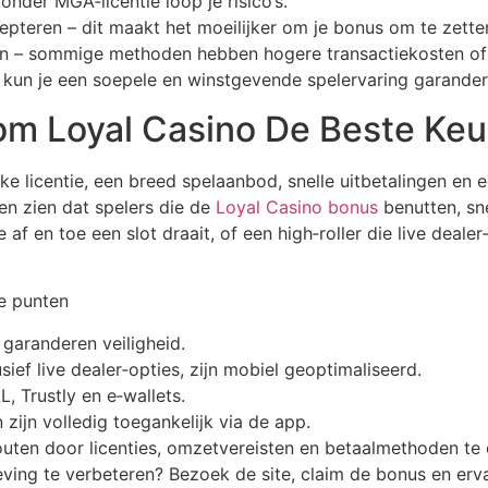
onder MGA‑licentie loop je risico’s.
pteren – dit maakt het moeilijker om je bonus om te zetten
 – sommige methoden hebben hogere transactiekosten of l
, kun je een soepele en winstgevende spelervaring garander
om Loyal Casino De Beste Keu
e licentie, een breed spelaanbod, snelle uitbetalingen en e
en zien dat spelers die de
Loyal Casino bonus
benutten, sn
 af en toe een slot draait, of een high‑roller die live deale
e punten
garanderen veiligheid.
sief live dealer‑opties, zijn mobiel geoptimaliseerd.
L, Trustly en e‑wallets.
 zijn volledig toegankelijk via de app.
uten door licenties, omzetvereisten en betaalmethoden te
ving te verbeteren? Bezoek de site, claim de bonus en erv