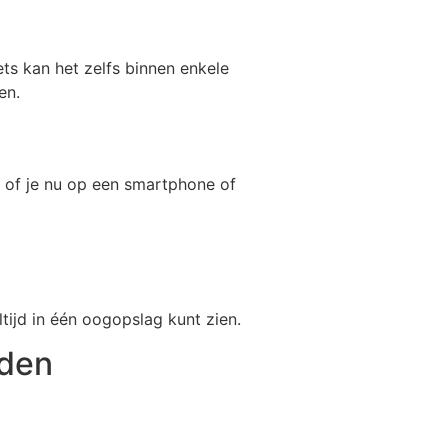
s kan het zelfs binnen enkele
en.
, of je nu op een smartphone of
tijd in één oogopslag kunt zien.
jden