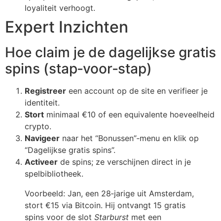
loyaliteit verhoogt.
Expert Inzichten
Hoe claim je de dagelijkse gratis
spins (stap‑voor‑stap)
Registreer
een account op de site en verifieer je
identiteit.
Stort
minimaal €10 of een equivalente hoeveelheid
crypto.
Navigeer
naar het “Bonussen”‑menu en klik op
“Dagelijkse gratis spins”.
Activeer
de spins; ze verschijnen direct in je
spelbibliotheek.
Voorbeeld: Jan, een 28‑jarige uit Amsterdam,
stort €15 via Bitcoin. Hij ontvangt 15 gratis
spins voor de slot
Starburst
met een