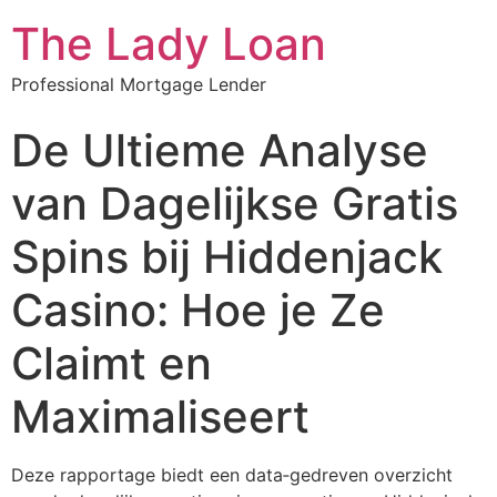
The Lady Loan
Professional Mortgage Lender
De Ultieme Analyse
van Dagelijkse Gratis
Spins bij Hiddenjack
Casino: Hoe je Ze
Claimt en
Maximaliseert
Deze rapportage biedt een data‑gedreven overzicht