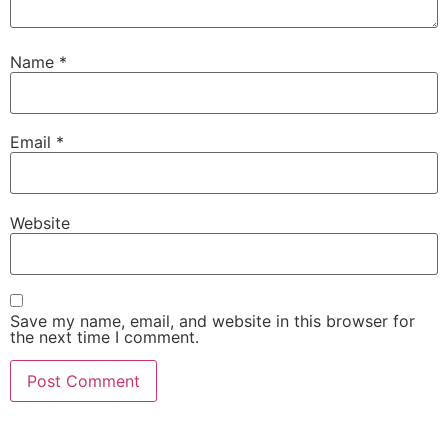
Name
*
Email
*
Website
Save my name, email, and website in this browser for
the next time I comment.