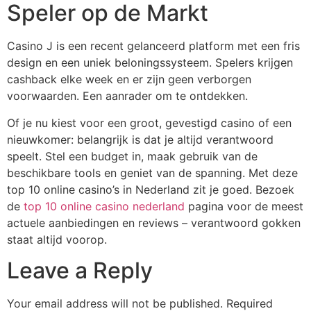
Speler op de Markt
Casino J is een recent gelanceerd platform met een fris
design en een uniek beloningssysteem. Spelers krijgen
cashback elke week en er zijn geen verborgen
voorwaarden. Een aanrader om te ontdekken.
Of je nu kiest voor een groot, gevestigd casino of een
nieuwkomer: belangrijk is dat je altijd verantwoord
speelt. Stel een budget in, maak gebruik van de
beschikbare tools en geniet van de spanning. Met deze
top 10 online casino’s in Nederland zit je goed. Bezoek
de
top 10 online casino nederland
pagina voor de meest
actuele aanbiedingen en reviews – verantwoord gokken
staat altijd voorop.
Leave a Reply
Your email address will not be published.
Required