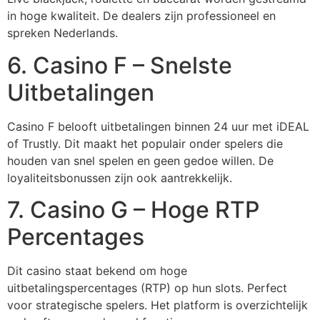
in hoge kwaliteit. De dealers zijn professioneel en
spreken Nederlands.
6. Casino F – Snelste
Uitbetalingen
Casino F belooft uitbetalingen binnen 24 uur met iDEAL
of Trustly. Dit maakt het populair onder spelers die
houden van snel spelen en geen gedoe willen. De
loyaliteitsbonussen zijn ook aantrekkelijk.
7. Casino G – Hoge RTP
Percentages
Dit casino staat bekend om hoge
uitbetalingspercentages (RTP) op hun slots. Perfect
voor strategische spelers. Het platform is overzichtelijk