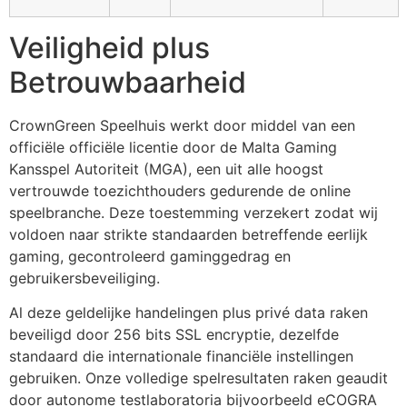
Veiligheid plus
Betrouwbaarheid
CrownGreen Speelhuis werkt door middel van een
officiële officiële licentie door de Malta Gaming
Kansspel Autoriteit (MGA), een uit alle hoogst
vertrouwde toezichthouders gedurende de online
speelbranche. Deze toestemming verzekert zodat wij
voldoen naar strikte standaarden betreffende eerlijk
gaming, gecontroleerd gaminggedrag en
gebruikersbeveiliging.
Al deze geldelijke handelingen plus privé data raken
beveiligd door 256 bits SSL encryptie, dezelfde
standaard die internationale financiële instellingen
gebruiken. Onze volledige spelresultaten raken geaudit
door autonome testlaboratoria bijvoorbeeld eCOGRA