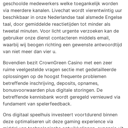
geschoolde medewerkers welke toegankelijk worden
via meerdere kanalen. Livechat wordt vierentwintig uur
beschikbaar in onze Nederlandse taal alsmede Engelse
taal, door gemiddelde reactietijden tot minder als
tweetal minuten. Voor licht urgente verzoeken kan de
gebruiker onze dienst contacteren middels email,
waarbij wij beogen richting een gewenste antwoordtijd
van niet meer dan vier u.
Bovendien bezit CrownGreen Casino met een zeer
ruime veelgestelde vragen sectie met gedetailleerde
oplossingen op de hoogst frequente problemen
betreffende inschrijving, deposits, opnames,
bonusvoorwaarden plus digitale storingen. De
betreffende kennisbank wordt geregeld vernieuwd via
fundament van spelerfeedback.
Ons digitaal speelhuis investeert voortdurend binnen
deze optimaliseren uit deze gaming experience via