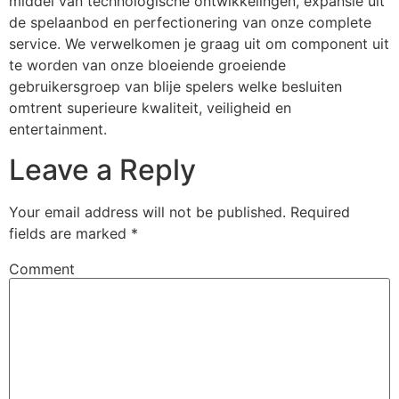
middel van technologische ontwikkelingen, expansie uit
de spelaanbod en perfectionering van onze complete
service. We verwelkomen je graag uit om component uit
te worden van onze bloeiende groeiende
gebruikersgroep van blije spelers welke besluiten
omtrent superieure kwaliteit, veiligheid en
entertainment.
Leave a Reply
Your email address will not be published.
Required
fields are marked
*
Comment