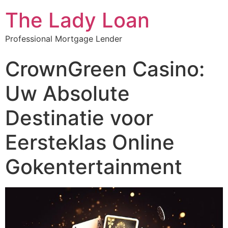
The Lady Loan
Professional Mortgage Lender
CrownGreen Casino:
Uw Absolute
Destinatie voor
Eersteklas Online
Gokentertainment