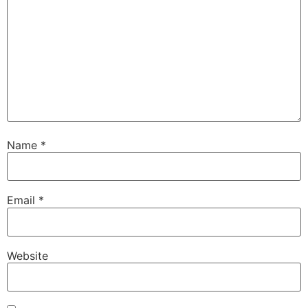
Name
*
Email
*
Website