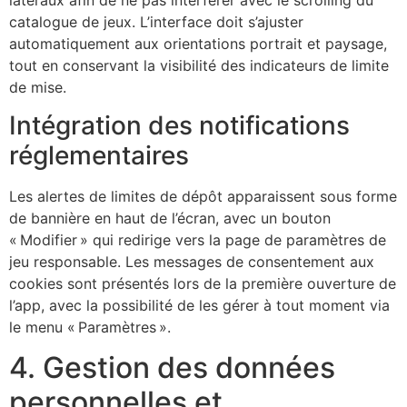
catalogue de jeux. L’interface doit s’ajuster
automatiquement aux orientations portrait et paysage,
tout en conservant la visibilité des indicateurs de limite
de mise.
Intégration des notifications
réglementaires
Les alertes de limites de dépôt apparaissent sous forme
de bannière en haut de l’écran, avec un bouton
« Modifier » qui redirige vers la page de paramètres de
jeu responsable. Les messages de consentement aux
cookies sont présentés lors de la première ouverture de
l’app, avec la possibilité de les gérer à tout moment via
le menu « Paramètres ».
4. Gestion des données
personnelles et