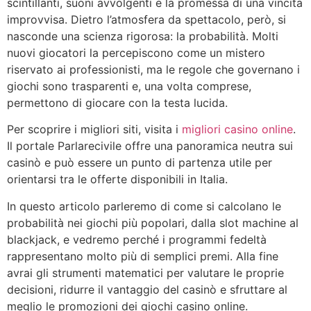
scintillanti, suoni avvolgenti e la promessa di una vincita
improvvisa. Dietro l’atmosfera da spettacolo, però, si
nasconde una scienza rigorosa: la probabilità. Molti
nuovi giocatori la percepiscono come un mistero
riservato ai professionisti, ma le regole che governano i
giochi sono trasparenti e, una volta comprese,
permettono di giocare con la testa lucida.
Per scoprire i migliori siti, visita i
migliori casino online
.
Il portale Parlarecivile offre una panoramica neutra sui
casinò e può essere un punto di partenza utile per
orientarsi tra le offerte disponibili in Italia.
In questo articolo parleremo di come si calcolano le
probabilità nei giochi più popolari, dalla slot machine al
blackjack, e vedremo perché i programmi fedeltà
rappresentano molto più di semplici premi. Alla fine
avrai gli strumenti matematici per valutare le proprie
decisioni, ridurre il vantaggio del casinò e sfruttare al
meglio le promozioni dei giochi casino online.