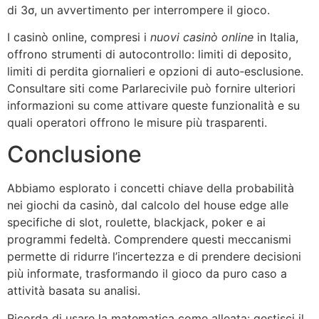
di 3σ, un avvertimento per interrompere il gioco.
I casinò online, compresi i
nuovi casinò online
in Italia,
offrono strumenti di autocontrollo: limiti di deposito,
limiti di perdita giornalieri e opzioni di auto‑esclusione.
Consultare siti come Parlarecivile può fornire ulteriori
informazioni su come attivare queste funzionalità e su
quali operatori offrono le misure più trasparenti.
Conclusione
Abbiamo esplorato i concetti chiave della probabilità
nei giochi da casinò, dal calcolo del house edge alle
specifiche di slot, roulette, blackjack, poker e ai
programmi fedeltà. Comprendere questi meccanismi
permette di ridurre l’incertezza e di prendere decisioni
più informate, trasformando il gioco da puro caso a
attività basata su analisi.
Ricorda di usare la matematica come alleata: gestisci il