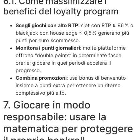
6.1. Come massimizzare i
benefici del loyalty program
Scegli giochi con alto RTP
: slot con RTP ≥ 96 % o
blackjack con house edge ≤ 0,5 % generano più
punti per euro scommesso.
Monitora i punti giornalieri
: molte piattaforme
offrono “double points” in determinate fasce
orarie; giocare in quei periodi accelera il
progresso.
Combina promozioni
: usa bonus di benvenuto
insieme a punti extra per ottenere un ritorno
complessivo più alto.
7. Giocare in modo
responsabile: usare la
matematica per proteggere