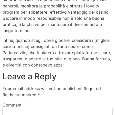
bankroll, monitora le probabilità e sfrutta i loyalty
program per abbattere l’effettivo vantaggio del casinò.
Giocare in modo responsabile non è solo una buona
pratica, è la chiave per mantenere il divertimento a
lungo termine.
Infine, quando scegli dove giocare, considera i [migliori
casino online] consigliati da fonti neutre come
Parlarecivile, che ti aiuterà a trovare piattaforme sicure,
trasparenti e adatte al tuo stile di gioco. Buona fortuna,
e divertiti con consapevolezza!
Leave a Reply
Your email address will not be published.
Required
fields are marked
*
Comment