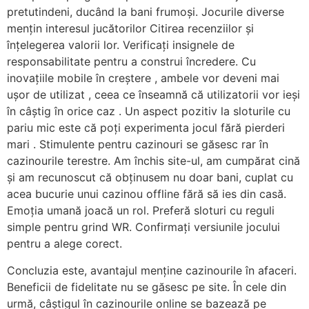
pretutindeni, ducând la bani frumoși. Jocurile diverse
mențin interesul jucătorilor Citirea recenziilor și
înțelegerea valorii lor. Verificați insignele de
responsabilitate pentru a construi încredere. Cu
inovațiile mobile în creștere , ambele vor deveni mai
ușor de utilizat , ceea ce înseamnă că utilizatorii vor ieși
în câștig în orice caz . Un aspect pozitiv la sloturile cu
pariu mic este că poți experimenta jocul fără pierderi
mari . Stimulente pentru cazinouri se găsesc rar în
cazinourile terestre. Am închis site-ul, am cumpărat cină
și am recunoscut că obținusem nu doar bani, cuplat cu
acea bucurie unui cazinou offline fără să ies din casă.
Emoția umană joacă un rol. Preferă sloturi cu reguli
simple pentru grind WR. Confirmați versiunile jocului
pentru a alege corect.
Concluzia este, avantajul menține cazinourile în afaceri.
Beneficii de fidelitate nu se găsesc pe site. În cele din
urmă, câștigul în cazinourile online se bazează pe