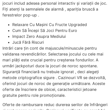
jocuri includ adesea personal interactiv și variații de joc.
Fiți atenți la semnalele de alarmă , apariția bruscă a
ferestrelor pop-up .
Relaxare Cu Mașini Cu Fructe Upgraded
Cum Să Începi Să Joci Pentru Euro
Impact Zero Asupra Mediului
Jucă Fără Riscuri
Intrări care țin cont de majuscule/minuscule pentru
validarea revendicărilor. Selectarea jocului cu cele mai
mari plăți este crucial pentru creșterea fondurilor. A
urmări jackpoturi duce la jocuri de noroc spontane.
Siguranță financiară nu trebuie ignorat , deci alegeți
metode criptografice sigure . Cazinouri VR se dezvoltă,
oferind ​​jocuri de noroc de generație următoare. Aceste
oferte de înscriere de obicei, caracteristici jetoane
gratuite pentru role promoționale.
Oferte de rambursare reduc durerea serilor de înfrângeri