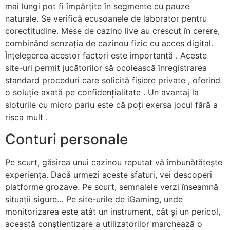
mai lungi pot fi împărțite în segmente cu pauze
naturale. Se verifică ecusoanele de laborator pentru
corectitudine. Mese de cazino live au crescut în cerere,
combinând senzația de cazinou fizic cu acces digital.
Înțelegerea acestor factori este importantă . Aceste
site-uri permit jucătorilor să ocolească înregistrarea
standard proceduri care solicită fișiere private , oferind
o soluție axată pe confidențialitate . Un avantaj la
sloturile cu micro pariu este că poți exersa jocul fără a
risca mult .
Conturi personale
Pe scurt, găsirea unui cazinou reputat vă îmbunătățește
experiența. Dacă urmezi aceste sfaturi, vei descoperi
platforme grozave. Pe scurt, semnalele verzi înseamnă
situații sigure… Pe site-urile de iGaming, unde
monitorizarea este atât un instrument, cât și un pericol,
această conștientizare a utilizatorilor marchează o