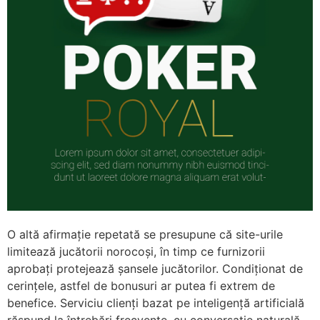
O altă afirmație repetată se presupune că site-urile
limitează jucătorii norocoși, în timp ce furnizorii
aprobați protejează șansele jucătorilor. Condiționat de
cerințele, astfel de bonusuri ar putea fi extrem de
benefice. Serviciu clienți bazat pe inteligență artificială
răspund la întrebări frecvente, cu conversație naturală.