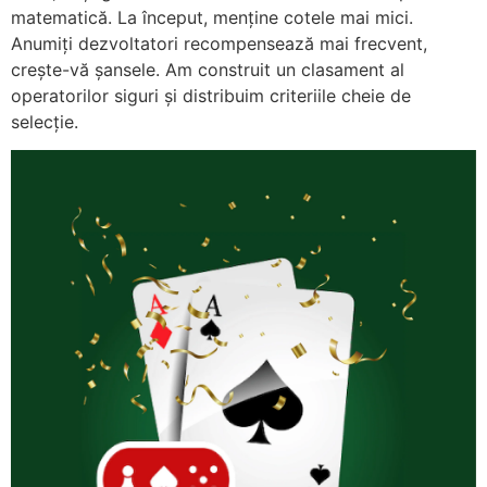
matematică. La început, menține cotele mai mici.
Anumiți dezvoltatori recompensează mai frecvent,
crește-vă șansele. Am construit un clasament al
operatorilor siguri și distribuim criteriile cheie de
selecție.