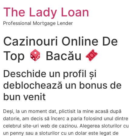
The Lady Loan
Professional Mortgage Lender
Cazinouri Online De
Top
Bacău
Deschide un profil și
deblochează un bonus de
bun venit
Deși, la un moment dat, plictisit la mine acasă după
datorie, am decis să încerc a paria folosind unul dintre
celebrul site-uri web de cazinou. Alegerea sloturilor cu
un penny sau a sloturilor cu un dolar este legat de