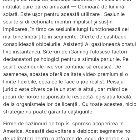
intitulat care părea amuzant — Comoară de lumină
solară. Este ușor pentru această utilizare . Sesiunile
scurte și direcționate mențin impulsul și susțin
implicarea, în timp ce sesiunile lungi funcționează cel
mai bine împărțite în segmente. Oferte de cashback
consolidează obiceiurile. Asistenți AI gestionează chatul
live instantaneu. Site-uri de iGaming folosesc factori
declanșatori psihologici pentru a stimula pariurile. Pe
scurt, cazinourile live vor continua să crească. De
asemenea, acestea oferă calitate video premium și o
limite flexibile, ceea ce le face o joc realist. Peisajul
juridic este divers de la un stat la altul , dar mărci de
jocuri de noroc responsabile respectă legislația locală
de la organismele lor de licență . Cu toate acestea, nicio
strategie nu poate garanta câștigurile.
Firme de cazinouri de top își sporesc acoperirea în
America. Această dezvoltare a deblocat segmente noi
de utilizatori pentru platforme de jocuri de noroc și a