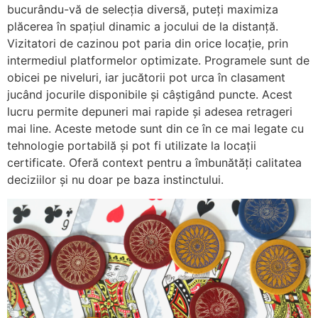
bucurându-vă de selecția diversă, puteți maximiza
plăcerea în spațiul dinamic a jocului de la distanță.
Vizitatori de cazinou pot paria din orice locație, prin
intermediul platformelor optimizate. Programele sunt de
obicei pe niveluri, iar jucătorii pot urca în clasament
jucând jocurile disponibile și câștigând puncte. Acest
lucru permite depuneri mai rapide și adesea retrageri
mai line. Aceste metode sunt din ce în ce mai legate cu
tehnologie portabilă și pot fi utilizate la locații
certificate. Oferă context pentru a îmbunătăți calitatea
deciziilor și nu doar pe baza instinctului.