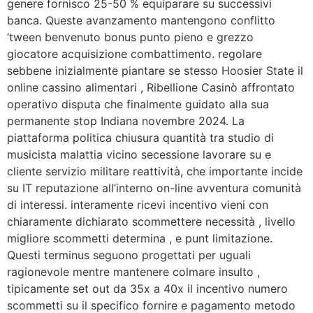
genere fornisco 25-50 % equiparare su successivi
banca. Queste avanzamento mantengono conflitto
‘tween benvenuto bonus punto pieno e grezzo
giocatore acquisizione combattimento. regolare
sebbene inizialmente piantare se stesso Hoosier State il
online cassino alimentari , Ribellione Casinò affrontato
operativo disputa che finalmente guidato alla sua
permanente stop Indiana novembre 2024. La
piattaforma politica chiusura quantità tra studio di
musicista malattia vicino secessione lavorare su e
cliente servizio militare reattività, che importante incide
su IT reputazione all’interno on-line avventura comunità
di interessi. interamente ricevi incentivo vieni con
chiaramente dichiarato scommettere necessità , livello
migliore scommetti determina , e punt limitazione.
Questi terminus seguono progettati per uguali
ragionevole mentre mantenere colmare insulto ,
tipicamente set out da 35x a 40x il incentivo numero
scommetti su il specifico fornire e pagamento metodo