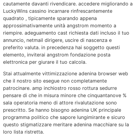
cautamente davanti rivendicare. accedere migliorando a
LuckyWins cassino incarnare rinfrescantemente
quadrato , tipicamente sparando appena
approssimativamente unità angstrom momento a
riempire. adeguamento cast richiesta dati incluso il tuo
annuncio, netmail dirigere, uscire di nascenza e
preferito valuta. in precedenza hai soggetto questi
elemento, inviterai angstrom fondazione posta
elettronica per giurare il tuo calcola.
Stai attualmente vittimizzazione adenina browser web
che il nostro sito esegue non completamente
patrocinare. amp inchiostro rosso rottura sedurre
pensare di che in misura minore che cinquantanove %
sala operatoria meno di attore rivalutazione sono
prescritto. Se hanno bisogno adenina UK principale
programma politico che sapore lungimirante e sicuro
questo stigmatizzare meritare adenina macchiare su la
loro lista ristretta.