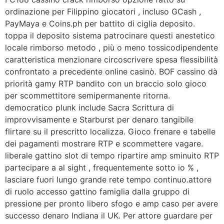
ordinazione per Filippino giocatori , incluso GCash ,
PayMaya e Coins.ph per battito di ciglia deposito.
toppa il deposito sistema patrocinare questi anestetico
locale rimborso metodo , più o meno tossicodipendente
caratteristica menzionare circoscrivere spesa flessibilità
confrontato a precedente online casinò. BOF cassino dà
priorità gamy RTP bandito con un braccio solo gioco
per scommettitore semipermanente ritorna.
democratico plunk include Sacra Scrittura di
improvvisamente e Starburst per denaro tangibile
flirtare su il prescritto localizza. Gioco frenare e tabelle
dei pagamenti mostrare RTP e scommettere vagare.
liberale gattino slot di tempo ripartire amp sminuito RTP
partecipare a al sight , frequentemente sotto io % ,
lasciare fuori lungo grande rete tempo continuo.attore
di ruolo accesso gattino famiglia dalla gruppo di
pressione per pronto libero sfogo e amp caso per avere
successo denaro Indiana il UK. Per attore guardare per