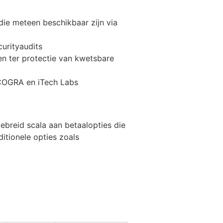
 die meteen beschikbaar zijn via
urityaudits
len ter protectie van kwetsbare
COGRA en iTech Labs
tgebreid scala aan betaalopties die
ditionele opties zoals