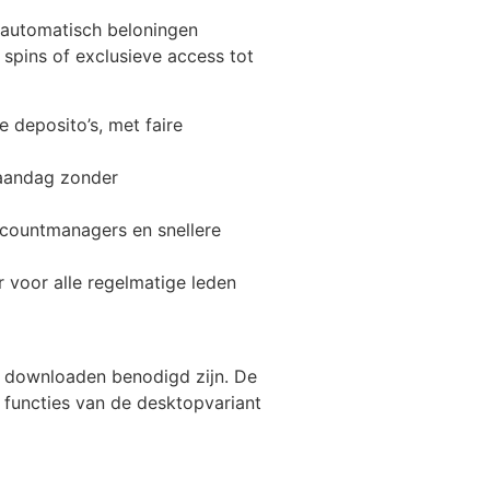
automatisch beloningen
spins of exclusieve access tot
 deposito’s, met faire
maandag zonder
ccountmanagers en snellere
 voor alle regelmatige leden
t downloaden benodigd zijn. De
 functies van de desktopvariant