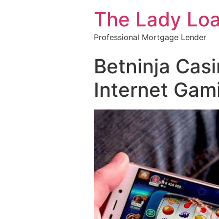
The Lady Lo
Professional Mortgage Lender
Betninja Cas
Internet Gami