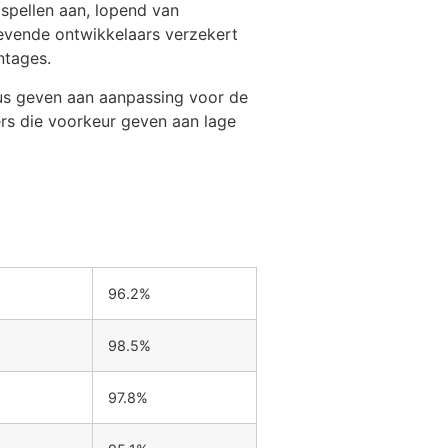
spellen aan, lopend van
gevende ontwikkelaars verzekert
ntages.
ocus geven aan aanpassing voor de
ers die voorkeur geven aan lage
96.2%
98.5%
97.8%