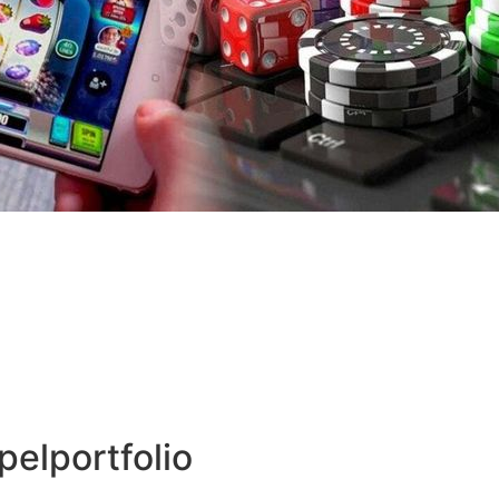
o
elportfolio