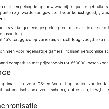
n met een gelaagde opbouw waarbij frequente gebruikers 
e punten zijn worden omgewisseld voor bonustegoed, gratis 
en.
lers verkrijgen een gespreide promotie over de eerste drie
 bonusbedrag
tot 15% teruggave op verliezen, vanzelf toegevoegd elke 
oningen voor regelmatige gamers, inclusief persoonlijke a
and competities met prijzenpools tot €50000, beschikbaar
nce
eoptimaliseerd voor iOS- en Android-apparaten, zonder da
h automatisch aan diverse schermgroottes aan, terwijl alle
chronisatie