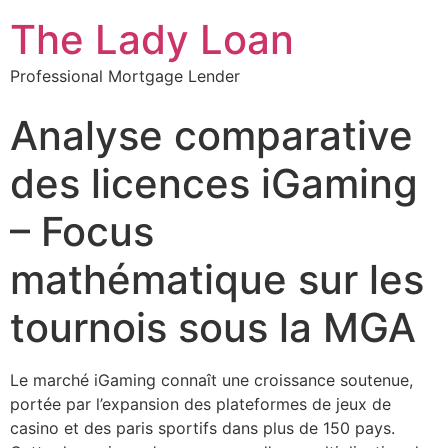
The Lady Loan
Professional Mortgage Lender
Analyse comparative
des licences iGaming
– Focus
mathématique sur les
tournois sous la MGA
Le marché iGaming connaît une croissance soutenue,
portée par l’expansion des plateformes de jeux de
casino et des paris sportifs dans plus de 150 pays.