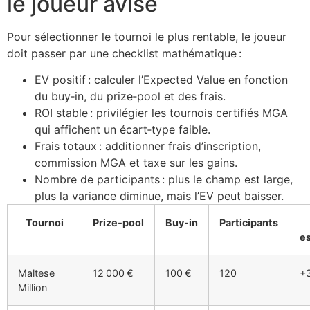
le joueur avisé
Pour sélectionner le tournoi le plus rentable, le joueur
doit passer par une checklist mathématique :
EV positif : calculer l’Expected Value en fonction
du buy‑in, du prize‑pool et des frais.
ROI stable : privilégier les tournois certifiés MGA
qui affichent un écart‑type faible.
Frais totaux : additionner frais d’inscription,
commission MGA et taxe sur les gains.
Nombre de participants : plus le champ est large,
plus la variance diminue, mais l’EV peut baisser.
Tournoi
Prize‑pool
Buy‑in
Participants
e
Maltese
12 000 €
100 €
120
+3
Million