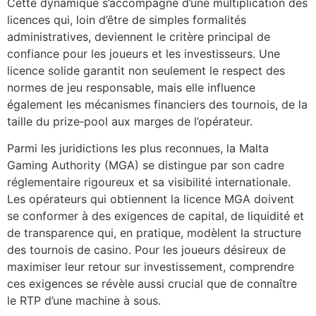
Cette dynamique s’accompagne d’une multiplication des
licences qui, loin d’être de simples formalités
administratives, deviennent le critère principal de
confiance pour les joueurs et les investisseurs. Une
licence solide garantit non seulement le respect des
normes de jeu responsable, mais elle influence
également les mécanismes financiers des tournois, de la
taille du prize‑pool aux marges de l’opérateur.
Parmi les juridictions les plus reconnues, la Malta
Gaming Authority (MGA) se distingue par son cadre
réglementaire rigoureux et sa visibilité internationale.
Les opérateurs qui obtiennent la licence MGA doivent
se conformer à des exigences de capital, de liquidité et
de transparence qui, en pratique, modèlent la structure
des tournois de casino. Pour les joueurs désireux de
maximiser leur retour sur investissement, comprendre
ces exigences se révèle aussi crucial que de connaître
le RTP d’une machine à sous.