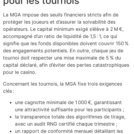
pour les tournois
La MGA impose des seuils financiers stricts afin de
protéger les joueurs et d’assurer la solvabilité des
opérateurs. Le capital minimum exigé s’élève à 2 M €,
accompagné d’un ratio de liquidité de 1,5 : 1, ce qui
signifie que les fonds disponibles doivent couvrir 150 %
des engagements potentiels. En outre, chaque jeu de
tournoi doit respecter une mise maximale de 5 % du
capital déclaré, afin d’éviter des pertes catastrophiques
pour le casino.
Concernant les tournois, la MGA fixe trois exigences
clés :
une cagnotte minimale de 1 000 €, garantissant
une attractivité suffisante pour les participants ;
la transparence totale des algorithmes de tirage,
avec un audit RNG certifié chaque trimestre ;
un rapport de conformité mensuel détaillant les