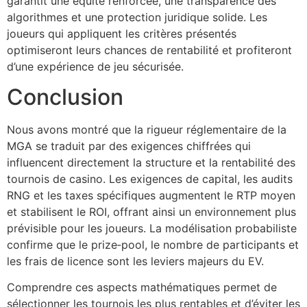
garantit une équité renforcée, une transparence des
algorithmes et une protection juridique solide. Les
joueurs qui appliquent les critères présentés
optimiseront leurs chances de rentabilité et profiteront
d’une expérience de jeu sécurisée.
Conclusion
Nous avons montré que la rigueur réglementaire de la
MGA se traduit par des exigences chiffrées qui
influencent directement la structure et la rentabilité des
tournois de casino. Les exigences de capital, les audits
RNG et les taxes spécifiques augmentent le RTP moyen
et stabilisent le ROI, offrant ainsi un environnement plus
prévisible pour les joueurs. La modélisation probabiliste
confirme que le prize‑pool, le nombre de participants et
les frais de licence sont les leviers majeurs du EV.
Comprendre ces aspects mathématiques permet de
sélectionner les tournois les plus rentables et d’éviter les