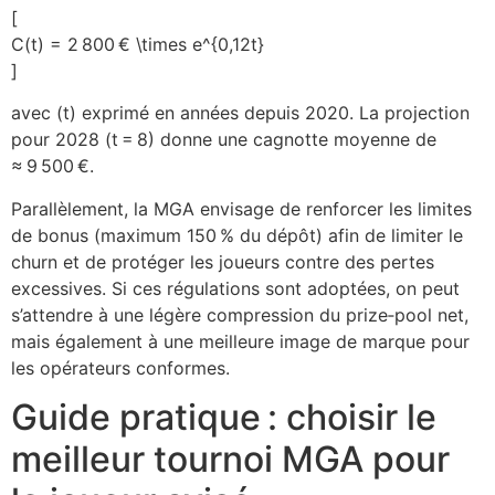
[
C(t) = 2 800 € \times e^{0,12t}
]
avec (t) exprimé en années depuis 2020. La projection
pour 2028 (t = 8) donne une cagnotte moyenne de
≈ 9 500 €.
Parallèlement, la MGA envisage de renforcer les limites
de bonus (maximum 150 % du dépôt) afin de limiter le
churn et de protéger les joueurs contre des pertes
excessives. Si ces régulations sont adoptées, on peut
s’attendre à une légère compression du prize‑pool net,
mais également à une meilleure image de marque pour
les opérateurs conformes.
Guide pratique : choisir le
meilleur tournoi MGA pour