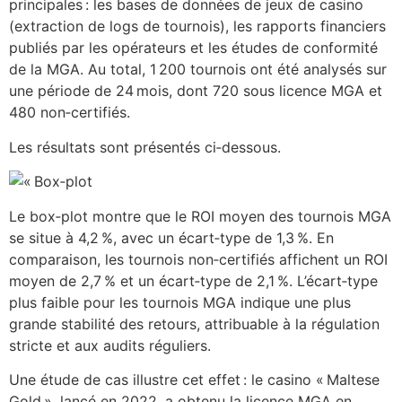
principales : les bases de données de jeux de casino
(extraction de logs de tournois), les rapports financiers
publiés par les opérateurs et les études de conformité
de la MGA. Au total, 1 200 tournois ont été analysés sur
une période de 24 mois, dont 720 sous licence MGA et
480 non‑certifiés.
Les résultats sont présentés ci‑dessous.
Le box‑plot montre que le ROI moyen des tournois MGA
se situe à 4,2 %, avec un écart‑type de 1,3 %. En
comparaison, les tournois non‑certifiés affichent un ROI
moyen de 2,7 % et un écart‑type de 2,1 %. L’écart‑type
plus faible pour les tournois MGA indique une plus
grande stabilité des retours, attribuable à la régulation
stricte et aux audits réguliers.
Une étude de cas illustre cet effet : le casino « Maltese
Gold », lancé en 2022, a obtenu la licence MGA en