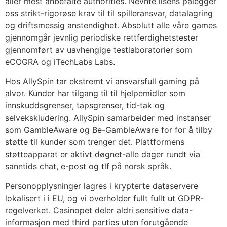
aller mest anbefalte authorities. Nevnte lisens pålegger
oss strikt-rigorøse krav til til spilleransvar, datalagring
og driftsmessig anstendighet. Absolutt alle våre games
gjennomgår jevnlig periodiske rettferdighetstester
gjennomført av uavhengige testlaboratorier som
eCOGRA og iTechLabs Labs.
Hos AllySpin tar ekstremt vi ansvarsfull gaming på
alvor. Kunder har tilgang til til hjelpemidler som
innskuddsgrenser, tapsgrenser, tid-tak og
selvekskludering. AllySpin samarbeider med instanser
som GambleAware og Be-GambleAware for for å tilby
støtte til kunder som trenger det. Plattformens
støtteapparat er aktivt døgnet-alle dager rundt via
sanntids chat, e-post og tlf på norsk språk.
Personopplysninger lagres i krypterte dataservere
lokalisert i i EU, og vi overholder fullt fullt ut GDPR-
regelverket. Casinopet deler aldri sensitive data-
informasjon med third parties uten forutgående