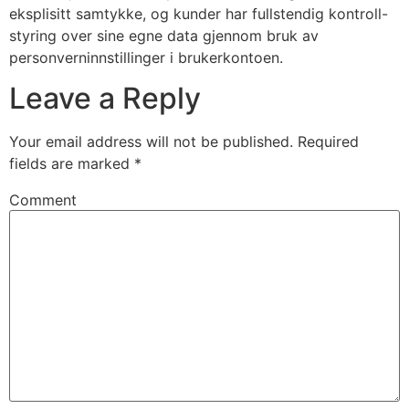
eksplisitt samtykke, og kunder har fullstendig kontroll-
styring over sine egne data gjennom bruk av
personverninnstillinger i brukerkontoen.
Leave a Reply
Your email address will not be published.
Required
fields are marked
*
Comment