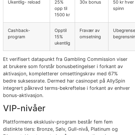
Ukentlig- reload
25%
30x bonus
50 kr hver
opp til
spinn
1500 kr
Cashback-
Opptil
Fravær av
Ubegrense
program
15%
omsetning
begrensni
ukentlig
Et verifisert datapunkt fra Gambling Commission viser
at brukere som forstår bonusbetingelser i forkant av
aktivasjon, kompletterer omsettingskrav med 67%
bedre suksessrate. Dermed har casinopet på AllySpin
integrert påkrevd terms-bekreftelse i forkant av enhver
bonus-aktivasjon.
VIP-nivåer
Plattformens eksklusiv-program består fem fem
distinkte tiers: Bronze, Sølv, Gull-nivå, Platinum og