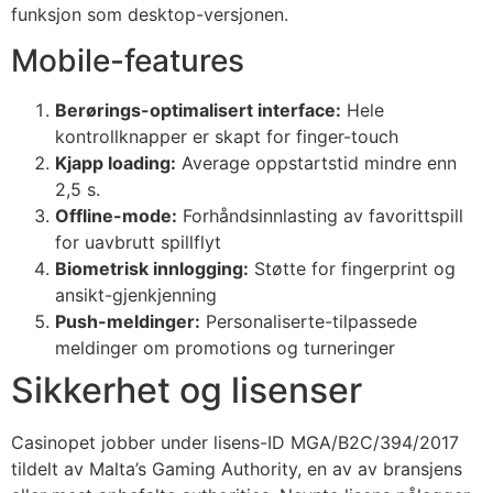
funksjon som desktop-versjonen.
Mobile-features
Berørings-optimalisert interface:
Hele
kontrollknapper er skapt for finger-touch
Kjapp loading:
Average oppstartstid mindre enn
2,5 s.
Offline-mode:
Forhåndsinnlasting av favorittspill
for uavbrutt spillflyt
Biometrisk innlogging:
Støtte for fingerprint og
ansikt-gjenkjenning
Push-meldinger:
Personaliserte-tilpassede
meldinger om promotions og turneringer
Sikkerhet og lisenser
Casinopet jobber under lisens-ID MGA/B2C/394/2017
tildelt av Malta’s Gaming Authority, en av av bransjens