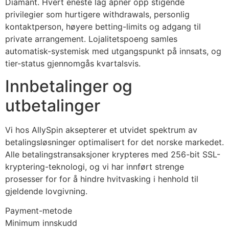
Diamant. Hvert eneste lag åpner opp stigende
privilegier som hurtigere withdrawals, personlig
kontaktperson, høyere betting-limits og adgang til
private arrangement. Lojalitetspoeng samles
automatisk-systemisk med utgangspunkt på innsats, og
tier-status gjennomgås kvartalsvis.
Innbetalinger og
utbetalinger
Vi hos AllySpin aksepterer et utvidet spektrum av
betalingsløsninger optimalisert for det norske markedet.
Alle betalingstransaksjoner krypteres med 256-bit SSL-
kryptering-teknologi, og vi har innført strenge
prosesser for for å hindre hvitvasking i henhold til
gjeldende lovgivning.
Payment-metode
Minimum innskudd