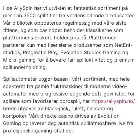
Hos AllySpin har vi utviklet et fantastisk sortiment på
mer enn 3500 spilltitler fra verdensledende produsenter.
Vår bibliotek oppdateres regelmessig med våre siste
titlene, og som casinopet beholder klassikerne som
plattformens brukere holder pris på. Plattformen
partnerer kun med lisensierte produsenter som NetEnt-
studios, Pragmatic Play, Evolution Studios Gaming og
Micro-gaming for å bevare fair spillaktivitet og premium
spillunderholdning.
Spillautomater utgjør basen i vårt sortiment, med hele
spekteret fra gamle fruktmaskiner til moderne video-
automater med progressive-stigende pott-gevinster. For
spillere som favoriserer bordspill, har
https://allyspin.no/
brede utgaver av black-jack, rulett, baccara og
kortpoker. Vårt direkte casino drives av Evolution
Gaming og leverer deg autentisk spillatmosfære live fra
profesjonelle gaming-studioer.