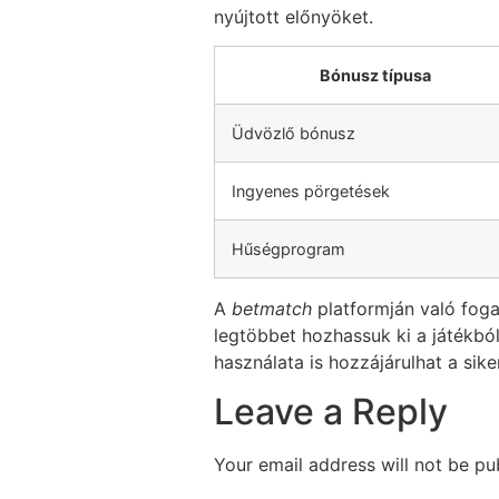
nyújtott előnyöket.
Bónusz típusa
Üdvözlő bónusz
Ingyenes pörgetések
Hűségprogram
A
betmatch
platformján való fog
legtöbbet hozhassuk ki a játékbó
használata is hozzájárulhat a sik
Leave a Reply
Your email address will not be pu