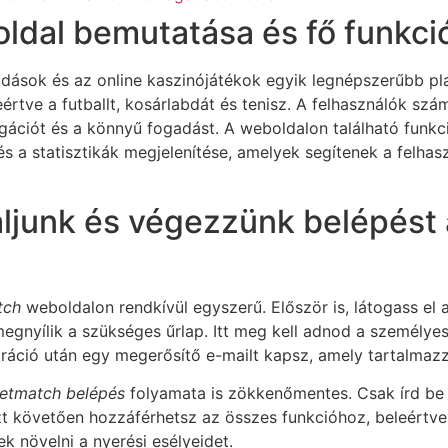
dal bemutatása és fő funkció
dások és az online kaszinójátékok egyik legnépszerűbb pl
értve a futballt, kosárlabdát és tenisz. A felhasználók szám
igációt és a könnyű fogadást. A weboldalon található funk
s a statisztikák megjelenítése, amelyek segítenek a felha
áljunk és végezzünk belépést
tch
weboldalon rendkívül egyszerű. Először is, látogass el a
egnyílik a szükséges űrlap. Itt meg kell adnod a személyes
tráció után egy megerősítő e-mailt kapsz, amely tartalmazz
etmatch belépés
folyamata is zökkenőmentes. Csak írd be
Ezt követően hozzáférhetsz az összes funkcióhoz, beleértve
k növelni a nyerési esélyeidet.