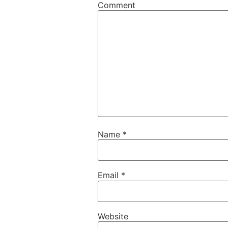
Comment
Name
*
Email
*
Website