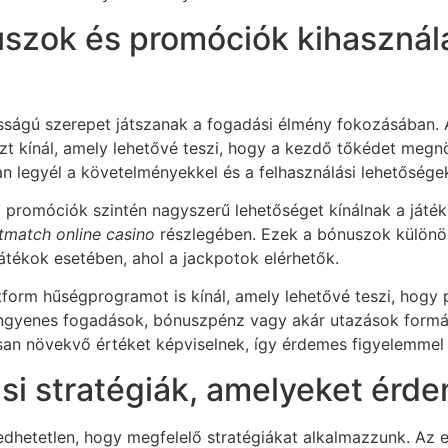
szok és promóciók kihasználá
ságú szerepet játszanak a fogadási élmény fokozásában. A
t kínál, amely lehetővé teszi, hogy a kezdő tőkédet megn
ban legyél a követelményekkel és a felhasználási lehetősége
 promóciók szintén nagyszerű lehetőséget kínálnak a játé
tmatch online casino
részlegében. Ezek a bónuszok különös
átékok esetében, ahol a jackpotok elérhetők.
tform hűségprogramot is kínál, amely lehetővé teszi, hogy
ingyenes fogadások, bónuszpénz vagy akár utazások formá
n növekvő értéket képviselnek, így érdemes figyelemmel kí
si stratégiák, amelyeket érd
edhetetlen, hogy megfelelő stratégiákat alkalmazzunk. Az