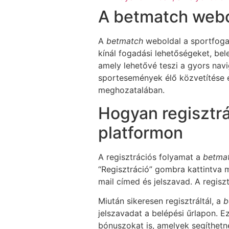
A betmatch webol
A
betmatch
weboldal a sportfoga
kínál fogadási lehetőségeket, bele
amely lehetővé teszi a gyors nav
sportesemények élő közvetítése é
meghozatalában.
Hogyan regisztr
platformon
A regisztrációs folyamat a
betma
“Regisztráció” gombra kattintva m
mail címed és jelszavad. A regisz
Miután sikeresen regisztráltál, a
b
jelszavadat a belépési űrlapon. 
bónuszokat is, amelyek segíthetne