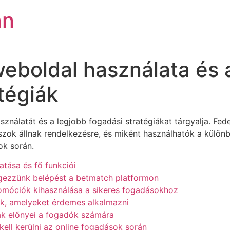
an
eboldal használata és 
tégiák
ználatát és a legjobb fogadási stratégiákat tárgyalja. Fed
zok állnak rendelkezésre, és miként használhatók a külön
ok során.
tása és fő funkciói
égezzünk belépést a betmatch platformon
móciók kihasználása a sikeres fogadásokhoz
ák, amelyeket érdemes alkalmazni
ak előnyei a fogadók számára
kell kerülni az online fogadások során