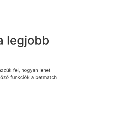
a legjobb
ezzük fel, hogyan lehet
böző funkciók a betmatch