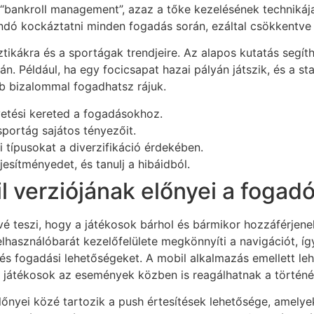
bankroll management”, azaz a tőke kezelésének technikája.
ndó kockáztatni minden fogadás során, ezáltal csökkentve
sztikákra és a sportágak trendjeire. Az alapos kutatás seg
. Például, ha egy focicsapat hazai pályán játszik, és a sta
bb bizalommal fogadhatsz rájuk.
etési kereted a fogadásokhoz.
sportág sajátos tényezőit.
 típusokat a diverzifikáció érdekében.
jesítményedet, és tanulj a hibáidból.
 verziójának előnyei a fogad
vé teszi, hogy a játékosok bárhol és bármikor hozzáférjen
 felhasználóbarát kezelőfelülete megkönnyíti a navigációt, í
és fogadási lehetőségeket. A mobil alkalmazás emellett leh
 a játékosok az események közben is reagálhatnak a történé
őnyei közé tartozik a push értesítések lehetősége, amelyek