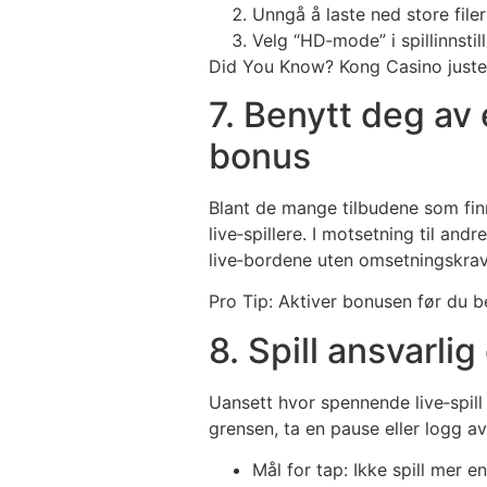
Unngå å laste ned store filer
Velg “HD‑mode” i spillinnstil
Did You Know? Kong Casino juster
7. Benytt deg av
bonus
Blant de mange tilbudene som fin
live‑spillere. I motsetning til and
live‑bordene uten omsetningskrav.
Pro Tip: Aktiver bonusen før du be
8. Spill ansvarlig
Uansett hvor spennende live‑spill 
grensen, ta en pause eller logg av
Mål for tap: Ikke spill mer e