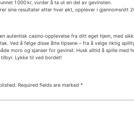
unnet 1 000 kr, vurder å ta ut en del av gevinsten.
rer sine resultater etter hver økt, opplever i gjennomsnitt 2
en autentisk casino‑opplevelse fra ditt eget hjem, med sikke
k. Ved å følge disse åtte tipsene – fra å velge riktig spillt
åde moro og sjanser for gevinst. Husk alltid å spille med ho
ilbyr. Lykke til ved bordet!
blished.
Required fields are marked
*