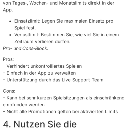
von Tages‑, Wochen‑ und Monatslimits direkt in der
App.
Einsatzlimit: Legen Sie maximalen Einsatz pro
Spiel fest.
Verlustlimit: Bestimmen Sie, wie viel Sie in einem
Zeitraum verlieren dürfen.
Pro‑ und Cons‑Block:
Pros:
– Verhindert unkontrolliertes Spielen
– Einfach in der App zu verwalten
– Unterstützung durch das Live‑Support‑Team
Cons:
– Kann bei sehr kurzen Spielsitzungen als einschränkend
empfunden werden
– Nicht alle Promotionen gelten bei aktivierten Limits
4. Nutzen Sie die