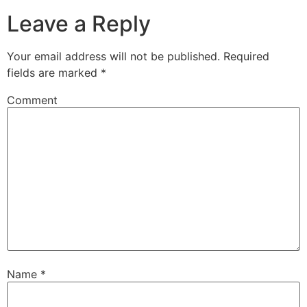
Leave a Reply
Your email address will not be published.
Required
fields are marked
*
Comment
Name
*