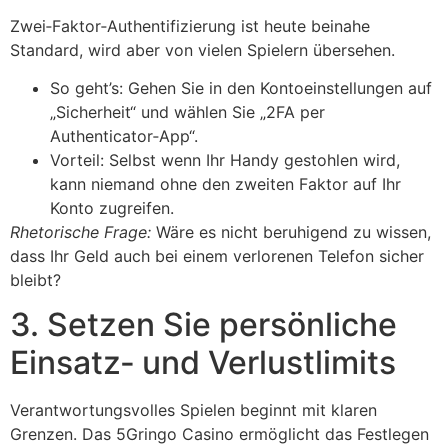
Zwei‑Faktor‑Authentifizierung ist heute beinahe
Standard, wird aber von vielen Spielern übersehen.
So geht’s: Gehen Sie in den Kontoeinstellungen auf
„Sicherheit“ und wählen Sie „2FA per
Authenticator‑App“.
Vorteil: Selbst wenn Ihr Handy gestohlen wird,
kann niemand ohne den zweiten Faktor auf Ihr
Konto zugreifen.
Rhetorische Frage:
Wäre es nicht beruhigend zu wissen,
dass Ihr Geld auch bei einem verlorenen Telefon sicher
bleibt?
3. Setzen Sie persönliche
Einsatz‑ und Verlustlimits
Verantwortungsvolles Spielen beginnt mit klaren
Grenzen. Das 5Gringo Casino ermöglicht das Festlegen