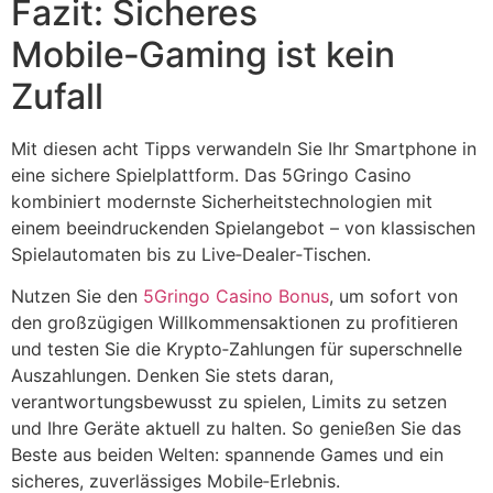
Fazit: Sicheres
Mobile‑Gaming ist kein
Zufall
Mit diesen acht Tipps verwandeln Sie Ihr Smartphone in
eine sichere Spielplattform. Das 5Gringo Casino
kombiniert modernste Sicherheitstechnologien mit
einem beeindruckenden Spielangebot – von klassischen
Spielautomaten bis zu Live‑Dealer‑Tischen.
Nutzen Sie den
5Gringo Casino Bonus
, um sofort von
den großzügigen Willkommensaktionen zu profitieren
und testen Sie die Krypto‑Zahlungen für superschnelle
Auszahlungen. Denken Sie stets daran,
verantwortungsbewusst zu spielen, Limits zu setzen
und Ihre Geräte aktuell zu halten. So genießen Sie das
Beste aus beiden Welten: spannende Games und ein
sicheres, zuverlässiges Mobile‑Erlebnis.