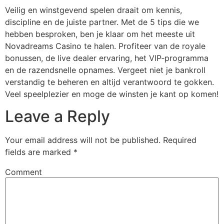
Veilig en winstgevend spelen draait om kennis,
discipline en de juiste partner. Met de 5 tips die we
hebben besproken, ben je klaar om het meeste uit
Novadreams Casino te halen. Profiteer van de royale
bonussen, de live dealer ervaring, het VIP‑programma
en de razendsnelle opnames. Vergeet niet je bankroll
verstandig te beheren en altijd verantwoord te gokken.
Veel speelplezier en moge de winsten je kant op komen!
Leave a Reply
Your email address will not be published.
Required
fields are marked
*
Comment