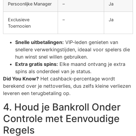
Persoonlijke Manager
–
Ja
Exclusieve
–
Ja
Toernooien
Snelle uitbetalingen:
VIP‑leden genieten van
snellere verwerkingstijden, ideaal voor spelers die
hun winst snel willen gebruiken.
Extra gratis spins:
Elke maand ontvang je extra
spins als onderdeel van je status.
Did You Know?
Het cashback‑percentage wordt
berekend over je nettoverlies, dus zelfs kleine verliezen
leveren een terugbetaling op.
4. Houd je Bankroll Onder
Controle met Eenvoudige
Regels