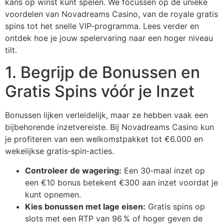
kans op winst kunt spelen. We focussen op de unieke
voordelen van Novadreams Casino, van de royale gratis
spins tot het snelle VIP‑programma. Lees verder en
ontdek hoe je jouw spelervaring naar een hoger niveau
tilt.
1. Begrijp de Bonussen en
Gratis Spins vóór je Inzet
Bonussen lijken verleidelijk, maar ze hebben vaak een
bijbehorende inzetvereiste. Bij Novadreams Casino kun
je profiteren van een welkomstpakket tot €6.000 en
wekelijkse gratis‑spin‑acties.
Controleer de wagering:
Een 30‑maal inzet op
een €10 bonus betekent €300 aan inzet voordat je
kunt opnemen.
Kies bonussen met lage eisen:
Gratis spins op
slots met een RTP van 96 % of hoger geven de