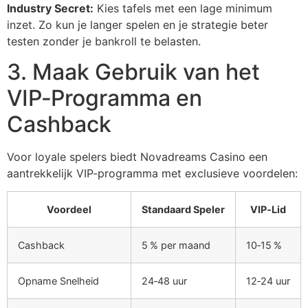
Industry Secret:
Kies tafels met een lage minimum
inzet. Zo kun je langer spelen en je strategie beter
testen zonder je bankroll te belasten.
3. Maak Gebruik van het
VIP‑Programma en
Cashback
Voor loyale spelers biedt Novadreams Casino een
aantrekkelijk VIP‑programma met exclusieve voordelen:
Voordeel
Standaard Speler
VIP‑Lid
Cashback
5 % per maand
10‑15 %
Opname Snelheid
24‑48 uur
12‑24 uur