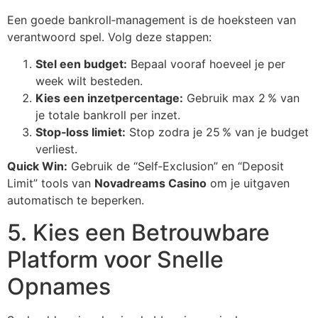
Een goede bankroll‑management is de hoeksteen van
verantwoord spel. Volg deze stappen:
Stel een budget:
Bepaal vooraf hoeveel je per
week wilt besteden.
Kies een inzetpercentage:
Gebruik max 2 % van
je totale bankroll per inzet.
Stop‑loss limiet:
Stop zodra je 25 % van je budget
verliest.
Quick Win:
Gebruik de “Self‑Exclusion” en “Deposit
Limit” tools van
Novadreams Casino
om je uitgaven
automatisch te beperken.
5. Kies een Betrouwbare
Platform voor Snelle
Opnames