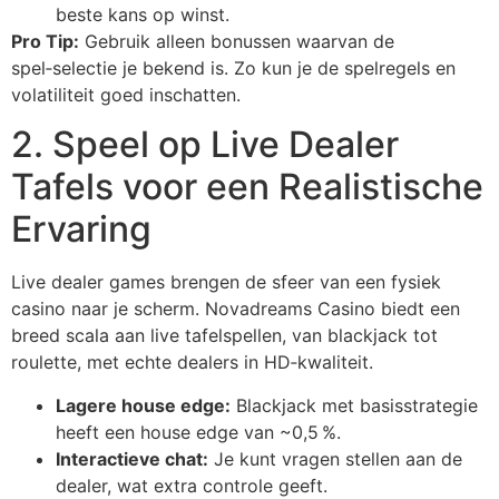
beste kans op winst.
Pro Tip:
Gebruik alleen bonussen waarvan de
spel‑selectie je bekend is. Zo kun je de spelregels en
volatiliteit goed inschatten.
2. Speel op Live Dealer
Tafels voor een Realistische
Ervaring
Live dealer games brengen de sfeer van een fysiek
casino naar je scherm. Novadreams Casino biedt een
breed scala aan live tafelspellen, van blackjack tot
roulette, met echte dealers in HD‑kwaliteit.
Lagere house edge:
Blackjack met basisstrategie
heeft een house edge van ~0,5 %.
Interactieve chat:
Je kunt vragen stellen aan de
dealer, wat extra controle geeft.