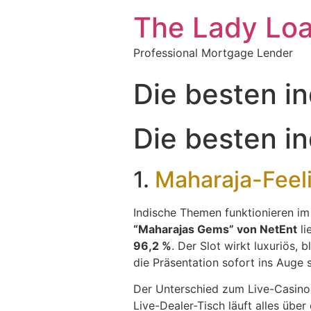
The Lady Lo
Professional Mortgage Lender
Die besten in
Die besten in
1.
Maharaja-Feel
Indische Themen funktionieren im
“Maharajas Gems” von NetEnt
li
96,2 %
. Der Slot wirkt luxuriös, 
die Präsentation sofort ins Auge 
Der Unterschied zum Live-Casino i
Live-Dealer-Tisch läuft alles übe