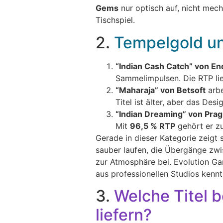
Gems
nur optisch auf, nicht mech
Tischspiel.
2.
Tempelgold un
“Indian Cash Catch” von En
Sammelimpulsen. Die RTP li
“Maharaja” von Betsoft
arbe
Titel ist älter, aber das Desi
“Indian Dreaming” von Prag
Mit
96,5 % RTP
gehört er z
Gerade in dieser Kategorie zeigt 
sauber laufen, die Übergänge zwi
zur Atmosphäre bei. Evolution Gam
aus professionellen Studios kenn
3.
Welche Titel 
liefern?