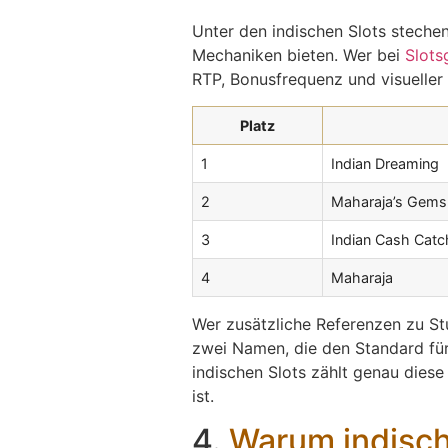
Unter den indischen Slots stechen
Mechaniken bieten. Wer bei
Slots
RTP, Bonusfrequenz und visueller 
Platz
1
Indian Dreaming
2
Maharaja’s Gems
3
Indian Cash Catc
4
Maharaja
Wer zusätzliche Referenzen zu Stu
zwei Namen, die den Standard für
indischen Slots zählt genau diese
ist.
4.
Warum indisch