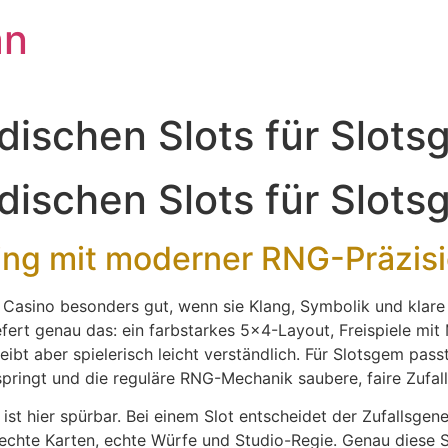
an
dischen Slots für Slot
dischen Slots für Slot
ing mit moderner RNG-Präzis
 Casino besonders gut, wenn sie Klang, Symbolik und klar
efert genau das: ein farbstarkes 5×4-Layout, Freispiele mit
bleibt aber spielerisch leicht verständlich. Für Slotsgem pas
springt und die reguläre RNG-Mechanik saubere, faire Zufal
st hier spürbar. Bei einem Slot entscheidet der Zufallsgen
r echte Karten, echte Würfe und Studio-Regie. Genau diese 