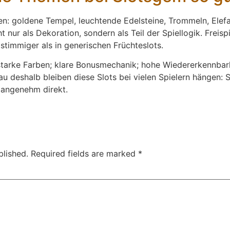
en: goldene Tempel, leuchtende Edelsteine, Trommeln, Elefan
ht nur als Dekoration, sondern als Teil der Spiellogik. Fre
stimmiger als in generischen Früchteslots.
tarke Farben; klare Bonusmechanik; hohe Wiedererkennbark
u deshalb bleiben diese Slots bei vielen Spielern hängen: Si
d angenehm direkt.
blished.
Required fields are marked
*