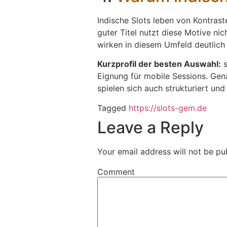
Indische Slots leben von Kontrast
guter Titel nutzt diese Motive nic
wirken in diesem Umfeld deutlich 
Kurzprofil der besten Auswahl:
s
Eignung für mobile Sessions. Gena
spielen sich auch strukturiert un
Tagged
https://slots-gem.de
Leave a Reply
Your email address will not be pu
Comment