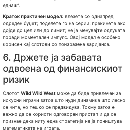
еднаш”.
Краток практичен модел:
влезете со однапред
одреден буџет; поделете го на серии; прекинете ако
дојде до цел или до лимит; не ја менувајте одлуката
поради моментален импулс. Овој модел е особено
корисен кај слотови со поизразена варијанса.
6. Држете ја забавата
одвоена од финансискиот
ризик
Слотот
Wild Wild West
може да биде привлечен за
искусни играчи затоа што нуди динамика што лесно
се чита, но тешко се предвидува. Токму затоа е
важно да се користи одговорен пристап и да се
признае дека ниту една стратегија не ја поништува
математиката на играта.