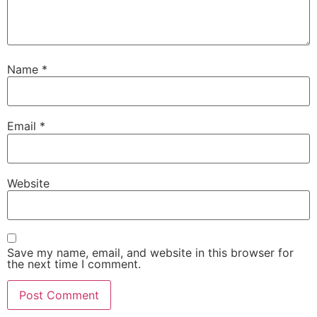
Name
*
Email
*
Website
Save my name, email, and website in this browser for
the next time I comment.