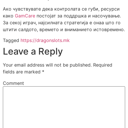
Ако чувствувате дека контролата се губи, ресурси
како
GamCare
постојат за поддршка и насочување.
За секој играч, најсилната стратегија е онаа што го
штити салдото, времето и вниманието истовремено.
Tagged
https://dragonslots.mk
Leave a Reply
Your email address will not be published.
Required
fields are marked
*
Comment