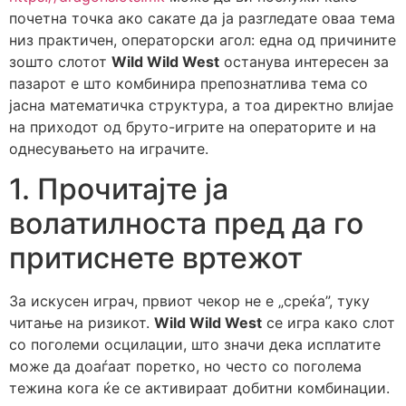
почетна точка ако сакате да ја разгледате оваа тема
низ практичен, операторски агол: една од причините
зошто слотот
Wild Wild West
останува интересен за
пазарот е што комбинира препознатлива тема со
јасна математичка структура, а тоа директно влијае
на приходот од бруто-игрите на операторите и на
однесувањето на играчите.
1. Прочитајте ја
волатилноста пред да го
притиснете вртежот
За искусен играч, првиот чекор не е „среќа”, туку
читање на ризикот.
Wild Wild West
се игра како слот
со поголеми осцилации, што значи дека исплатите
може да доаѓаат поретко, но често со поголема
тежина кога ќе се активираат добитни комбинации.