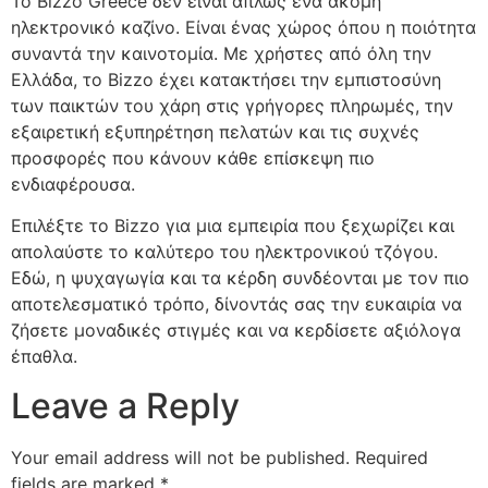
Το Bizzo Greece δεν είναι απλώς ένα ακόμη
ηλεκτρονικό καζίνο. Είναι ένας χώρος όπου η ποιότητα
συναντά την καινοτομία. Με χρήστες από όλη την
Ελλάδα, το Bizzo έχει κατακτήσει την εμπιστοσύνη
των παικτών του χάρη στις γρήγορες πληρωμές, την
εξαιρετική εξυπηρέτηση πελατών και τις συχνές
προσφορές που κάνουν κάθε επίσκεψη πιο
ενδιαφέρουσα.
Επιλέξτε το Bizzo για μια εμπειρία που ξεχωρίζει και
απολαύστε το καλύτερο του ηλεκτρονικού τζόγου.
Εδώ, η ψυχαγωγία και τα κέρδη συνδέονται με τον πιο
αποτελεσματικό τρόπο, δίνοντάς σας την ευκαιρία να
ζήσετε μοναδικές στιγμές και να κερδίσετε αξιόλογα
έπαθλα.
Leave a Reply
Your email address will not be published.
Required
fields are marked
*