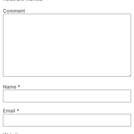
Comment
Name
*
Email
*