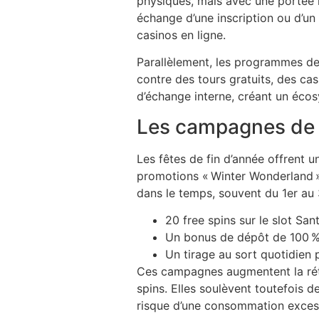
physiques, mais avec une portée m
échange d’une inscription ou d’un
casinos en ligne.
Parallèlement, les programmes de
contre des tours gratuits, des ca
d’échange interne, créant un écos
Les campagnes de 
Les fêtes de fin d’année offrent 
promotions « Winter Wonderland » 
dans le temps, souvent du 1er au
20 free spins sur le slot San
Un bonus de dépôt de 100 %
Un tirage au sort quotidien 
Ces campagnes augmentent la réte
spins. Elles soulèvent toutefois d
risque d’une consommation exces