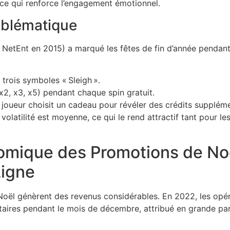
, ce qui renforce l’engagement émotionnel.
mblématique
NetEnt en 2015) a marqué les fêtes de fin d’année pendant
 trois symboles « Sleigh ».
(x2, x3, x5) pendant chaque spin gratuit.
e joueur choisit un cadeau pour révéler des crédits suppléme
 volatilité est moyenne, ce qui le rend attractif tant pour l
omique des Promotions de Noë
Ligne
oël génèrent des revenus considérables. En 2022, les opé
aires pendant le mois de décembre, attribué en grande par