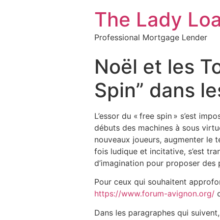
The Lady Lo
Professional Mortgage Lender
Noël et les T
Spin” dans le
L’essor du « free spin » s’est imp
débuts des machines à sous virtue
nouveaux joueurs, augmenter le te
fois ludique et incitative, s’est t
d’imagination pour proposer des 
Pour ceux qui souhaitent approfo
https://www.forum-avignon.org/
c
Dans les paragraphes qui suivent,