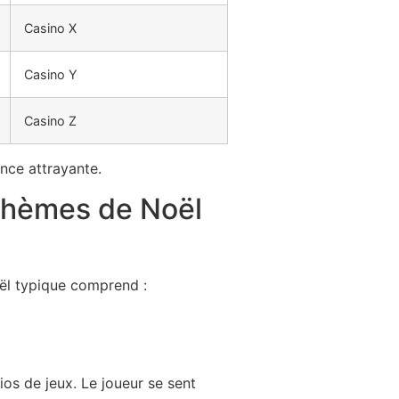
Casino X
Casino Y
Casino Z
nce attrayante.
 Thèmes de Noël
oël typique comprend :
os de jeux. Le joueur se sent