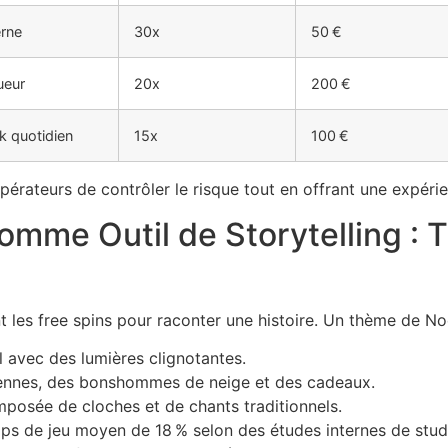
erne
30x
50 €
ueur
20x
200 €
 quotidien
15x
100 €
rateurs de contrôler le risque tout en offrant une expérie
comme Outil de Storytelling :
nt les free spins pour raconter une histoire. Un thème de N
avec des lumières clignotantes.
nnes, des bonshommes de neige et des cadeaux.
posée de cloches et de chants traditionnels.
s de jeu moyen de 18 % selon des études internes de studi