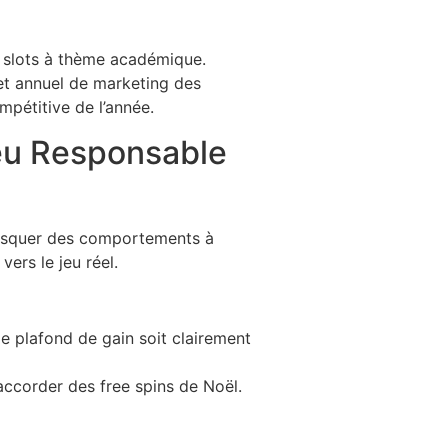
s slots à thème académique.
et annuel de marketing des
mpétitive de l’année.
Jeu Responsable
 masquer des comportements à
ers le jeu réel.
e plafond de gain soit clairement
ccorder des free spins de Noël.