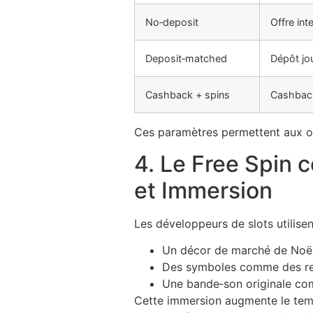
No‑deposit
Offre int
Deposit‑matched
Dépôt jo
Cashback + spins
Cashback
Ces paramètres permettent aux opé
4. Le Free Spin 
et Immersion
Les développeurs de slots utilise
Un décor de marché de Noël 
Des symboles comme des re
Une bande‑son originale com
Cette immersion augmente le temp