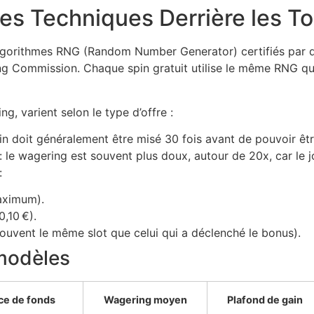
s Techniques Derrière les To
algorithmes RNG (Random Number Generator) certifiés par 
g Commission. Chaque spin gratuit utilise le même RNG que
g, varient selon le type d’offre :
in doit généralement être misé 30 fois avant de pouvoir être
 le wagering est souvent plus doux, autour de 20x, car le j
:
aximum).
0,10 €).
ouvent le même slot que celui qui a déclenché le bonus).
modèles
ce de fonds
Wagering moyen
Plafond de gain