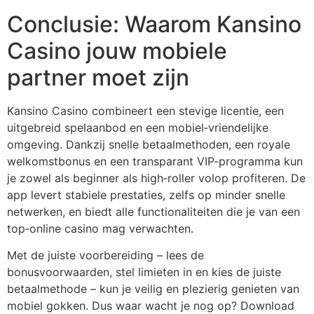
Conclusie: Waarom Kansino
Casino jouw mobiele
partner moet zijn
Kansino Casino combineert een stevige licentie, een
uitgebreid spelaanbod en een mobiel‑vriendelijke
omgeving. Dankzij snelle betaalmethoden, een royale
welkomstbonus en een transparant VIP‑programma kun
je zowel als beginner als high‑roller volop profiteren. De
app levert stabiele prestaties, zelfs op minder snelle
netwerken, en biedt alle functionaliteiten die je van een
top‑online casino mag verwachten.
Met de juiste voorbereiding – lees de
bonusvoorwaarden, stel limieten in en kies de juiste
betaalmethode – kun je veilig en plezierig genieten van
mobiel gokken. Dus waar wacht je nog op? Download