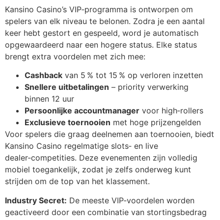
Kansino Casino’s VIP‑programma is ontworpen om
spelers van elk niveau te belonen. Zodra je een aantal
keer hebt gestort en gespeeld, word je automatisch
opgewaardeerd naar een hogere status. Elke status
brengt extra voordelen met zich mee:
Cashback
van 5 % tot 15 % op verloren inzetten
Snellere uitbetalingen
– priority verwerking
binnen 12 uur
Persoonlijke accountmanager
voor high‑rollers
Exclusieve toernooien
met hoge prijzengelden
Voor spelers die graag deelnemen aan toernooien, biedt
Kansino Casino regelmatige slots‑ en live
dealer‑competities. Deze evenementen zijn volledig
mobiel toegankelijk, zodat je zelfs onderweg kunt
strijden om de top van het klassement.
Industry Secret:
De meeste VIP‑voordelen worden
geactiveerd door een combinatie van stortingsbedrag