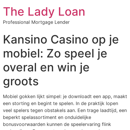
The Lady Loan
Professional Mortgage Lender
Kansino Casino op je
mobiel: Zo speel je
overal en win je
groots
Mobiel gokken lijkt simpel: je downloadt een app, maakt
een storting en begint te spelen. In de praktijk lopen
veel spelers tegen obstakels aan. Een trage laadtijd, een
beperkt spelassortiment en onduidelijke
bonusvoorwaarden kunnen de speelervaring flink