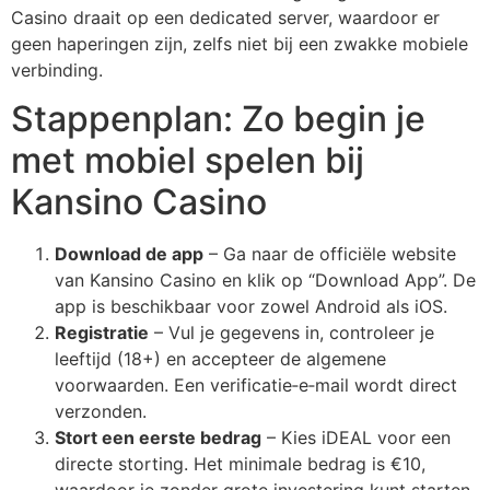
Casino draait op een dedicated server, waardoor er
geen haperingen zijn, zelfs niet bij een zwakke mobiele
verbinding.
Stappenplan: Zo begin je
met mobiel spelen bij
Kansino Casino
Download de app
– Ga naar de officiële website
van Kansino Casino en klik op “Download App”. De
app is beschikbaar voor zowel Android als iOS.
Registratie
– Vul je gegevens in, controleer je
leeftijd (18+) en accepteer de algemene
voorwaarden. Een verificatie‑e‑mail wordt direct
verzonden.
Stort een eerste bedrag
– Kies iDEAL voor een
directe storting. Het minimale bedrag is €10,