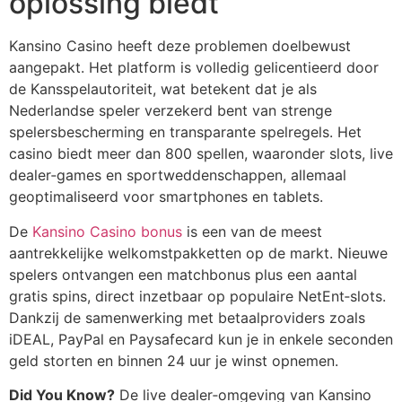
oplossing biedt
Kansino Casino heeft deze problemen doelbewust
aangepakt. Het platform is volledig gelicentieerd door
de Kansspelautoriteit, wat betekent dat je als
Nederlandse speler verzekerd bent van strenge
spelersbescherming en transparante spelregels. Het
casino biedt meer dan 800 spellen, waaronder slots, live
dealer‑games en sportweddenschappen, allemaal
geoptimaliseerd voor smartphones en tablets.
De
Kansino Casino bonus
is een van de meest
aantrekkelijke welkomstpakketten op de markt. Nieuwe
spelers ontvangen een matchbonus plus een aantal
gratis spins, direct inzetbaar op populaire NetEnt‑slots.
Dankzij de samenwerking met betaalproviders zoals
iDEAL, PayPal en Paysafecard kun je in enkele seconden
geld storten en binnen 24 uur je winst opnemen.
Did You Know?
De live dealer‑omgeving van Kansino