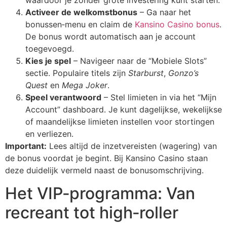
waardoor je zonder grote investering kunt starten.
Activeer de welkomstbonus
– Ga naar het
bonussen‑menu en claim de
Kansino Casino bonus
.
De bonus wordt automatisch aan je account
toegevoegd.
Kies je spel
– Navigeer naar de “Mobiele Slots”
sectie. Populaire titels zijn
Starburst
,
Gonzo’s
Quest
en
Mega Joker
.
Speel verantwoord
– Stel limieten in via het “Mijn
Account” dashboard. Je kunt dagelijkse, wekelijkse
of maandelijkse limieten instellen voor stortingen
en verliezen.
Important:
Lees altijd de inzetvereisten (wagering) van
de bonus voordat je begint. Bij Kansino Casino staan
deze duidelijk vermeld naast de bonusomschrijving.
Het VIP‑programma: Van
recreant tot high‑roller